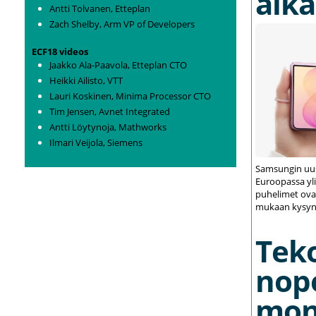
alka
Antti Tolvanen, Etteplan
Zach Shelby, Arm VP of Developers
ECF18 videos
Jaakko Ala-Paavola, Etteplan CTO
Heikki Ailisto, VTT
Lauri Koskinen, Minima Processor CTO
Tim Jensen, Avnet Integrated
Antti Löytynoja, Mathworks
Ilmari Veijola, Siemens
Samsungin uus
Euroopassa yli
puhelimet ovat
mukaan kysynt
Tek
nop
mon