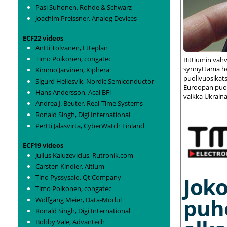
Pasi Suhonen, Rohde & Schwarz
Joachim Preissner, Analog Devices
ECF22 videos
Antti Tolvanen, Etteplan
Timo Poikonen, congatec
Bittiumin vah
synnyttämä het
Kimmo Järvinen, Xiphera
puolivuosikats
Sigurd Hellesvik, Nordic Semiconductor
Euroopan puolu
Hans Andersson, Acal BFi
vaikka Ukraina
Andrea J. Beuter, Real-Time Systems
Ronald Singh, Digi International
Pertti Jalasvirta, CyberWatch Finland
ECF19 videos
Julius Kaluzevicius, Rutronik.com
Carsten Kindler, Altium
Joko
Tino Pyssysalo, Qt Company
Timo Poikonen, congatec
puh
Wolfgang Meier, Data-Modul
Ronald Singh, Digi International
Bobby Vale, Advantech