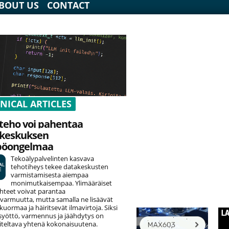
BOUT US
CONTACT
NICAL ARTICLES
teho voi pahentaa
keskuksen
pöongelmaa
Tekoälypalvelinten kasvava
tehotiheys tekee datakeskusten
varmistamisesta aiempaa
monimutkaisempaa. Ylimääräiset
hteet voivat parantaa
varmuutta, mutta samalla ne lisäävät
uormaa ja häiritsevät ilmavirtoja. Siksi
yöttö, varmennus ja jäähdytys on
teltava yhtenä kokonaisuutena.