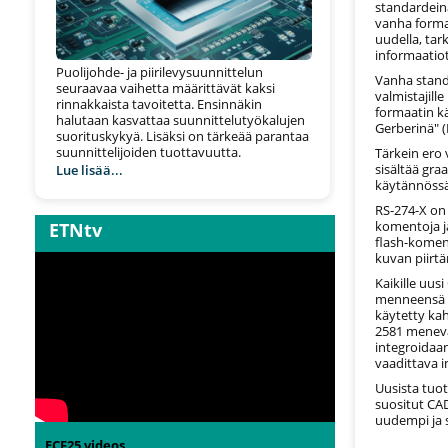
standardein
vanha forma
uudella, ta
informaatiot
Puolijohde- ja piirilevysuunnittelun
Vanha standa
seuraavaa vaihetta määrittävät kaksi
valmistajill
rinnakkaista tavoitetta. Ensinnäkin
formaatin kä
halutaan kasvattaa suunnittelutyökalujen
Gerberinä" 
suorituskykyä. Lisäksi on tärkeää parantaa
suunnittelijoiden tuottavuutta.
Tärkein ero
sisältää gra
Lue lisää...
käytännössä
RS-274-X on
komentoja ja
ETNtv
flash-komenn
kuvan piirt
Kaikille uusi
menneensä k
käytetty ka
2581 menevä
integroidaa
vaadittava i
Uusista tuo
suositut CAD
uudempi ja 
ECF25 videos