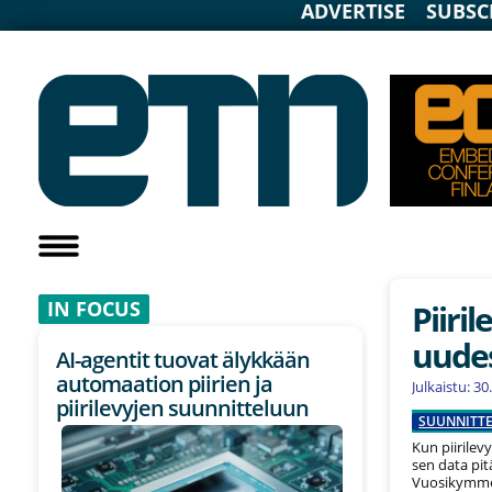
ADVERTISE
SUBSC
IN F
OCUS
Piiri
uude
AI-agentit tuovat älykkään
automaation piirien ja
Julkaistu: 3
piirilevyjen suunnitteluun
SUUNNITTE
Kun piirilev
sen data pitä
Vuosikymme