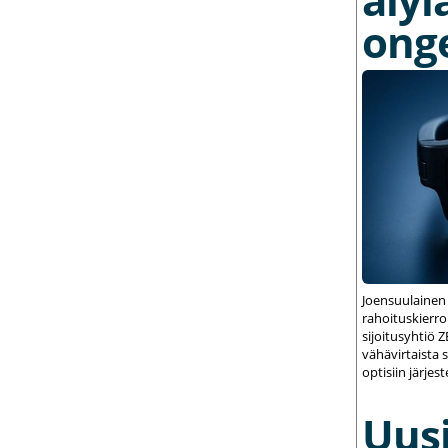
ong
Joensuulainen
rahoituskierrok
sijoitusyhtiö 
vähävirtaista 
optisiin järjest
Uusi