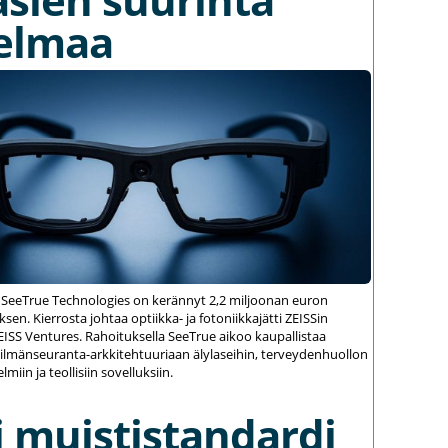
elmaa
 SeeTrue Technologies on kerännyt 2,2 miljoonan euron
sen. Kierrosta johtaa optiikka- ja fotoniikkajätti ZEISSin
ZEISS Ventures. Rahoituksella SeeTrue aikoo kaupallistaa
silmänseuranta-arkkitehtuuriaan älylaseihin, terveydenhuollon
elmiin ja teollisiin sovelluksiin.
 muististandardi