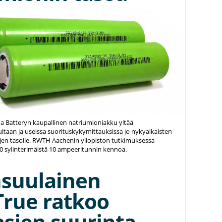
na Batteryn kaupallinen natriumioniakku yltää
ltaan ja useissa suorituskykymittauksissa jo nykyaikaisten
jen tasolle. RWTH Aachenin yliopiston tutkimuksessa
20 sylinterimäistä 10 ampeeritunnin kennoa.
nsuulainen
True ratkoo
asien suurinta