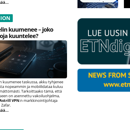
sää...
NION
lin kuumenee – joko
oja kuuntelee?
n kuumenee taskussa, akku tyhjenee
ista nopeammin ja mobiilidataa kuluu
ämättömästi. Tarkoittaako tämä, että
eseen on asennettu vakoiluohjelma,
Astrill VPN
:n markkinointijohtaja
Zafar.
sää...