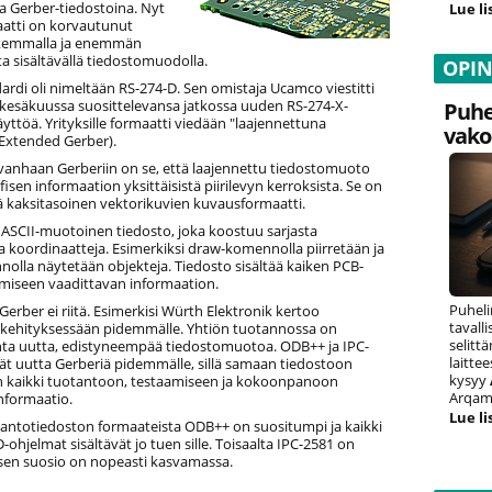
a Gerber-tiedostoina. Nyt
Lue li
atti on korvautunut
rkemmalla ja enemmän
a sisältävällä tiedostomuodolla.
OPI
rdi oli nimeltään RS-274-D. Sen omistaja Ucamco viestitti
e kesäkuussa suosittelevansa jatkossa uuden RS-274-X-
Puhe
yttöä. Yrityksille formaatti viedään "laajennettuna
vako
(Extended Gerber).
 vanhaan Gerberiin on se, että laajennettu tiedostomuoto
afisen informaation yksittäisistä piirilevyn kerroksista. Se on
 kaksitasoinen vektorikuvien kuvausformaatti.
 ASCII-muotoinen tiedosto, joka koostuu sarjasta
 koordinaatteja. Esimerkiksi draw-komennolla piirretään ja
olla näytetään objekteja. Tiedosto sisältää kaiken PCB-
ämiseen vaadittavan informaation.
Puheli
 Gerber ei riitä. Esimerkisi Würth Elektronik kertoo
tavall
ehityksessään pidemmälle. Yhtiön tuotannossa on
selitt
hta uutta, edistyneempää tiedostomuotoa. ODB++ ja IPC-
laitte
t uutta Gerberiä pidemmälle, sillä samaan tiedostoon
kysyy
n kaikki tuotantoon, testaamiseen ja kokoonpanoon
Arqam 
nformaatio.
Lue li
tantotiedoston formaateista ODB++ on suositumpi ja kaikki
-ohjelmat sisältävät jo tuen sille. Toisaalta IPC-2581 on
sen suosio on nopeasti kasvamassa.