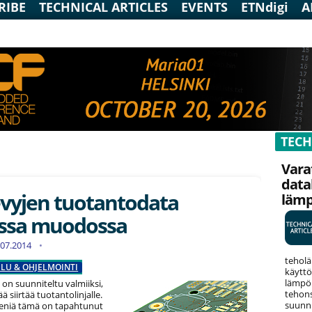
RIBE
TECHNICAL ARTICLES
EVENTS
ETNdigi
A
TECH
Vara
data
levyjen tuotantodata
läm
ssa muodossa
0.07.2014
teholä
LU & OHJELMOINTI
käyttö
lämpök
y on suunniteltu valmiiksi,
tehons
ä siirtää tuotantolinjalle.
suunni
niä tämä on tapahtunut