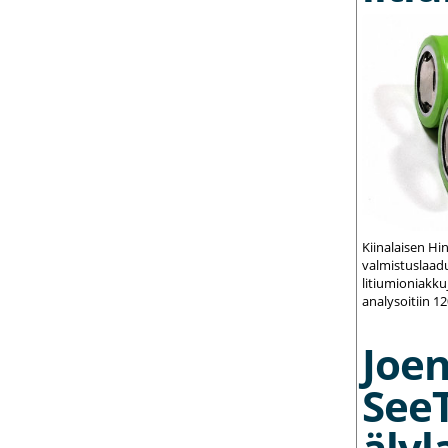
Kiinalaisen Hi
valmistuslaadu
litiumioniakku
analysoitiin 1
Joe
See
älyl