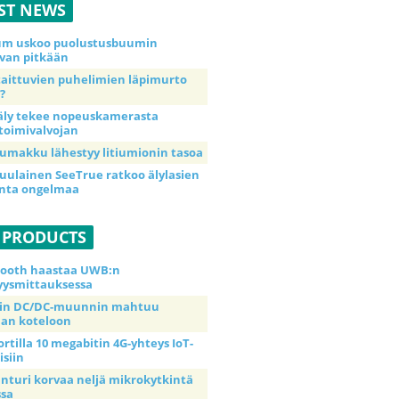
ST NEWS
ium uskoo puolustusbuumin
van pitkään
taittuvien puhelimien läpimurto
?
äly tekee nopeuskamerasta
toimivalvojan
umakku lähestyy litiumionin tasoa
uulainen SeeTrue ratkoo älylasien
inta ongelmaa
 PRODUCTS
tooth haastaa UWB:n
yysmittauksessa
tin DC/DC-muunnin mahtuu
an koteloon
ortilla 10 megabitin 4G-yhteys IoT-
isiin
anturi korvaa neljä mikrokytkintä
ssa