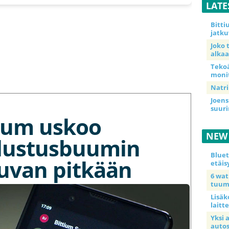
LATE
Bitt
jatku
Joko 
alkaa
Teko
moni
Natri
Joens
suur
tium uskoo
NEW
lustusbuumin
Blue
kuvan pitkään
etäis
6 wa
tuum
Lisäk
laitte
Yksi 
auto