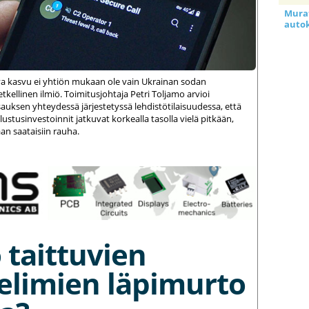
Murat
auto
va kasvu ei yhtiön mukaan ole vain Ukrainan sodan
kellinen ilmiö. Toimitusjohtaja Petri Toljamo arvioi
auksen yhteydessä järjestetyssä lehdistötilaisuudessa, että
stusinvestoinnit jatkuvat korkealla tasolla vielä pitkään,
an saataisiin rauha.
 taittuvien
elimien läpimurto