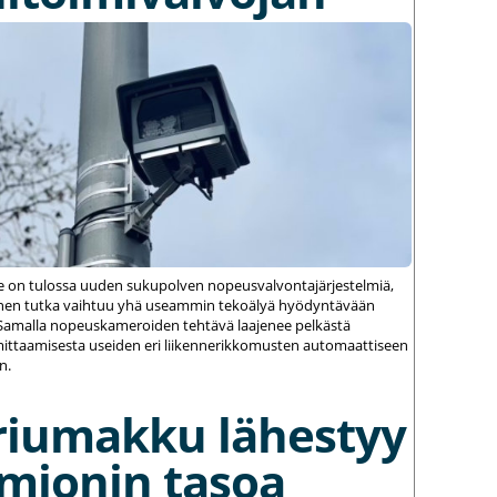
le on tulossa uuden sukupolven nopeusvalvontajärjestelmiä,
einen tutka vaihtuu yhä useammin tekoälyä hyödyntävään
amalla nopeuskameroiden tehtävä laajenee pelkästä
ittaamisesta useiden eri liikennerikkomusten automaattiseen
n.
riumakku lähestyy
umionin tasoa