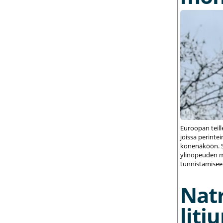
Euroopan teil
joissa perint
konenäköön. S
ylinopeuden m
tunnistamisee
Nat
liti