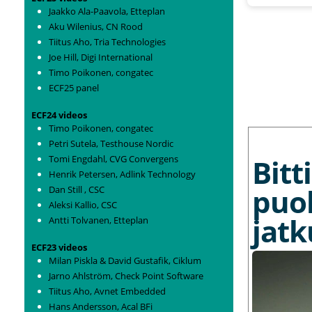
Jaakko Ala-Paavola, Etteplan
Aku Wilenius, CN Rood
Tiitus Aho, Tria Technologies
Joe Hill, Digi International
Timo Poikonen, congatec
ECF25 panel
ECF24 videos
Timo Poikonen, congatec
MORE NEWS
Petri Sutela, Testhouse Nordic
Tomi Engdahl, CVG Convergens
Bit
Henrik Petersen, Adlink Technology
puo
Dan Still , CSC
Aleksi Kallio, CSC
jat
Antti Tolvanen, Etteplan
ECF23 videos
Milan Piskla & David Gustafik, Ciklum
Jarno Ahlström, Check Point Software
Tiitus Aho, Avnet Embedded
Hans Andersson, Acal BFi