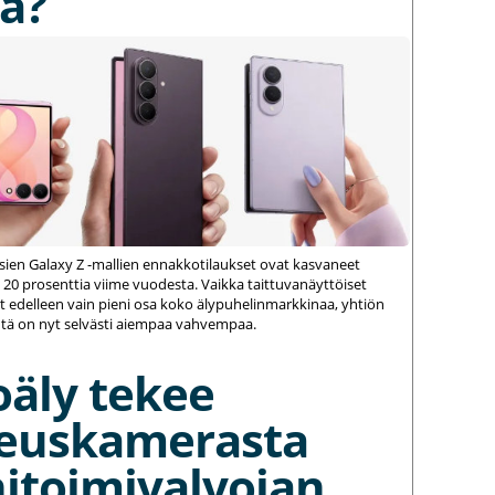
a?
ien Galaxy Z -mallien ennakkotilaukset ovat kasvaneet
 20 prosenttia viime vuodesta. Vaikka taittuvanäyttöiset
 edelleen vain pieni osa koko älypuhelinmarkkinaa, yhtiön
ä on nyt selvästi aiempaa vahvempaa.
oäly tekee
euskamerasta
itoimivalvojan