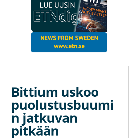
MORE NEWS
Bittium uskoo
puolustusbuumi
n jatkuvan
pitkään