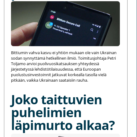
Bittiumin vahva kasvu ei yhtiön mukaan ole vain Ukrainan
sodan synnyttämä hetkellinen ilmiö. Toimitusjohtaja Petri
Toljamo arvioi puolivuosikatsauksen yhteydessä
järjestetyssä lehdistötilaisuudessa, että Euroopan
puolustusinvestoinnit jatkuvat korkealla tasolla vielä
pitkään, vaikka Ukrainaan saataisiin rauha.
Joko taittuvien
puhelimien
läpimurto alkaa?