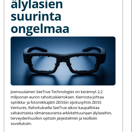
älylasien
suurinta
ongelmaa
Joensuulainen SeeTrue Technologies on kerännyt 2,2
miljoonan euron rahoituskierroksen. Kierrosta johtaa
optiikka- ja fotoniikkajätti ZEISSin sijoitusyhtiö ZEISS
Ventures. Rahoituksella SeeTrue aikoo kaupallistaa
vähävirtaista silmänseuranta-arkkitehtuuriaan älylaseihin,
terveydenhuollon optisiin järjestelmiin ja teollisiin
sovelluksiin.