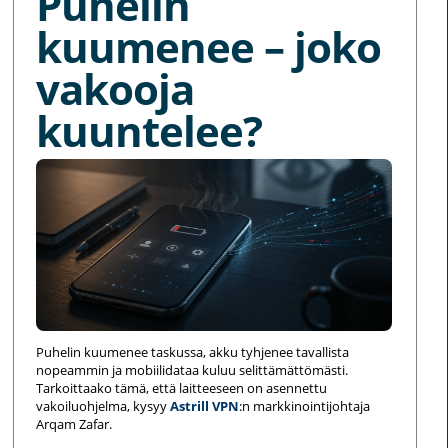
Puhelin
kuumenee – joko
vakooja
kuuntelee?
Puhelin kuumenee taskussa, akku tyhjenee tavallista
nopeammin ja mobiilidataa kuluu selittämättömästi.
Tarkoittaako tämä, että laitteeseen on asennettu
vakoiluohjelma, kysyy
Astrill VPN
:n markkinointijohtaja
Arqam Zafar.