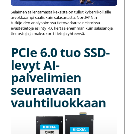
Selaimen tallentamasta keksistä on tullut kyberrikollisille
arvokkaampi saalis kuin salasanasta. NordVPN:n
tutkijoiden analysoimissa tietovarkausaineistoissa
evästetietoja esiintyi 4,6 kertaa enemmän kuin salasanoja,
tiedostoja ja maksukorttitietoja yhteensä.
PCIe 6.0 tuo SSD-
levyt AI-
palvelimien
seuraavaan
vauhtiluokkaan