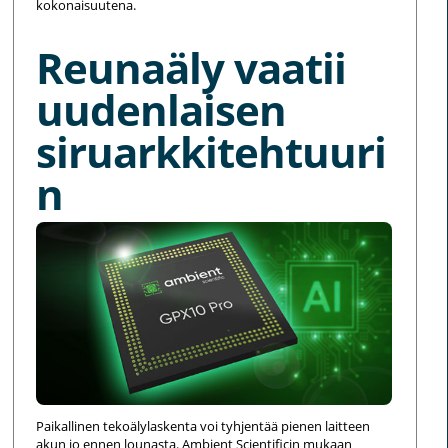
kokonaisuutena.
Reunaäly vaatii
uudenlaisen
siruarkkitehtuuri
n
Paikallinen tekoälylaskenta voi tyhjentää pienen laitteen
akun jo ennen lounasta. Ambient Scientificin mukaan