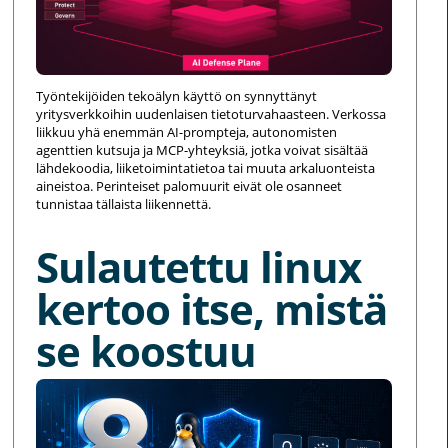
Työntekijöiden tekoälyn käyttö on synnyttänyt
yritysverkkoihin uudenlaisen tietoturvahaasteen. Verkossa
liikkuu yhä enemmän AI-prompteja, autonomisten
agenttien kutsuja ja MCP-yhteyksiä, jotka voivat sisältää
lähdekoodia, liiketoimintatietoa tai muuta arkaluonteista
aineistoa. Perinteiset palomuurit eivät ole osanneet
tunnistaa tällaista liikennettä.
Sulautettu linux
kertoo itse, mistä
se koostuu