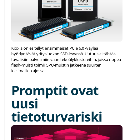
Kioxia on esitellyt ensimmäiset PCIe 6.0 -väylää
hyödyntävät yritysluokan SSD-levynsä. Uutuus ei tähtää
tavallisiin palvelimiin vaan tekoälyklustereihin, joissa nopea
flash-muisti toimii GPU-muistin jatkeena suurten
kielimallien ajossa.
Promptit ovat
uusi
tietoturvariski