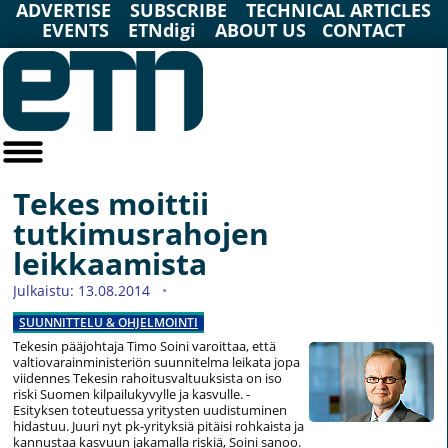
ADVERTISE
SUBSCRIBE
TECHNICAL ARTICLES
EVENTS
ETNdigi
ABOUT US
CONTACT
Tekes moittii
tutkimusrahojen
leikkaamista
Julkaistu: 13.08.2014
SUUNNITTELU & OHJELMOINTI
Tekesin pääjohtaja Timo Soini varoittaa, että
valtiovarainministeriön suunnitelma leikata jopa
viidennes Tekesin rahoitusvaltuuksista on iso
riski Suomen kilpailukyvylle ja kasvulle.
-
Esityksen toteutuessa yritysten uudistuminen
hidastuu. Juuri nyt pk-yrityksiä pitäisi rohkaista ja
kannustaa kasvuun jakamalla riskiä, Soini sanoo.