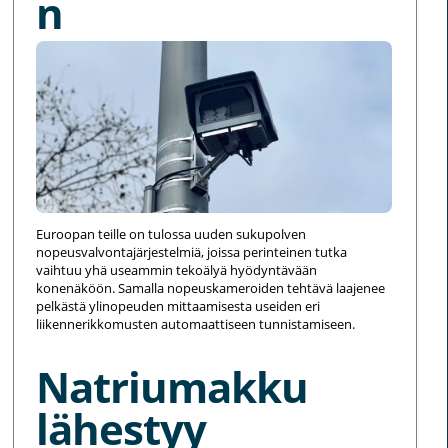
n
Euroopan teille on tulossa uuden sukupolven
nopeusvalvontajärjestelmiä, joissa perinteinen tutka
vaihtuu yhä useammin tekoälyä hyödyntävään
konenäköön. Samalla nopeuskameroiden tehtävä laajenee
pelkästä ylinopeuden mittaamisesta useiden eri
liikennerikkomusten automaattiseen tunnistamiseen.
Natriumakku
lähestyy