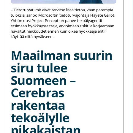
– Tietoturvatiimit eivät tarvitse lisää tietoa, vaan parempia
tuloksia, sanoo Microsoftin tietoturvajohtaja Hayete Gallot.
Yhtiön uusi Project Perception panee tekoälyagentit
etsimään hyökkäysreittejä, arvioimaan riskit ja korjaamaan
havaitut heikkoudet ennen kuin oikea hyökkääjä ehtii
käyttää niitä hyväkseen.
Maailman suurin
siru tulee
Suomeen –
Cerebras
rakentaa
tekoälylle
pikakaistan