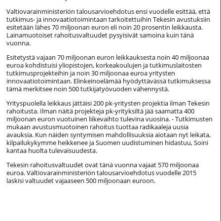
Valtiovarainministeriön talousarvioehdotus ensi vuodelle esittää, että
tutkimus- ja innovaatiotoimintaan tarkoitettuihin Tekesin avustuksiin
esitetään lähes 70 miljoonan euron eli noin 20 prosentin leikkausta.
Lainamuotoiset rahoitusvaltuudet pysyisivät samoina kuin tänä
vuonna.
Esitetystä vajaan 70 miljoonan euron leikkauksesta noin 40 miljoonaa
euroa kohdistuisi yliopistojen, korkeakoulujen ja tutkimuslaitosten
tutkimusprojekteihin ja noin 30 miljoonaa euroa yritysten
innovaatiotoimintaan. Elinkeinoelämää hyödyttävässä tutkimuksessa
tämä merkitsee noin 500 tutkijatyövuoden vähennystä.
Yrityspuolella leikkaus jättäisi 200 pk-yritysten projektia ilman Tekesin
rahoitusta. Ilman näitä projekteja pk-yrityksiltä jää saamatta 400
miljoonan euron vuotuinen liikevaihto tulevina vuosina. - Tutkimusten
mukaan avustusmuotoinen rahoitus tuottaa radikaaleja uusia
avauksia. Kun näiden syntymisen mahdollisuuksia aiotaan nyt leikata,
kilpailukykymme heikkenee ja Suomen uudistuminen hidastuu, Soini
kantaa huolta tulevaisuudesta.
Tekesin rahoitusvaltuudet ovat tänä vuonna vajaat 570 miljoonaa
euroa. Valtiovarainministeriön talousarvioehdotus vuodelle 2015
laskisi valtuudet vajaaseen 500 miljoonaan euroon.