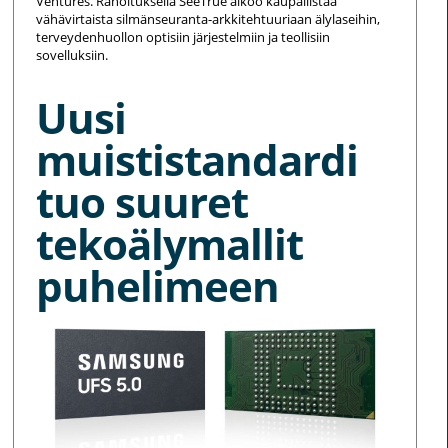
Ventures. Rahoituksella SeeTrue aikoo kaupallistaa
vähävirtaista silmänseuranta-arkkitehtuuriaan älylaseihin,
terveydenhuollon optisiin järjestelmiin ja teollisiin
sovelluksiin.
Uusi
muististandardi
tuo suuret
tekoälymallit
puhelimeen