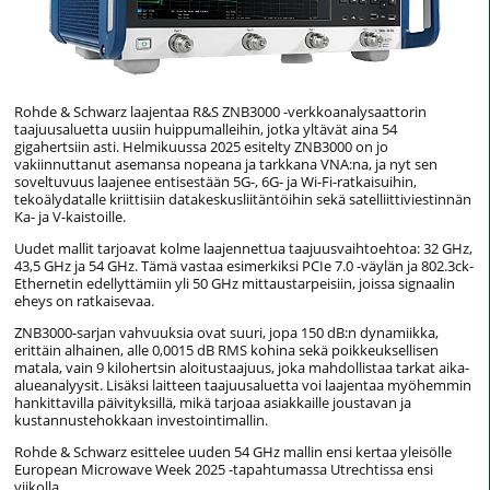
Rohde & Schwarz laajentaa R&S ZNB3000 -verkkoanalysaattorin
taajuusaluetta uusiin huippumalleihin, jotka yltävät aina 54
gigahertsiin asti. Helmikuussa 2025 esitelty ZNB3000 on jo
vakiinnuttanut asemansa nopeana ja tarkkana VNA:na, ja nyt sen
soveltuvuus laajenee entisestään 5G-, 6G- ja Wi-Fi-ratkaisuihin,
tekoälydatalle kriittisiin datakeskusliitäntöihin sekä satelliittiviestinnän
Ka- ja V-kaistoille.
Uudet mallit tarjoavat kolme laajennettua taajuusvaihtoehtoa: 32 GHz,
43,5 GHz ja 54 GHz. Tämä vastaa esimerkiksi PCIe 7.0 -väylän ja 802.3ck-
Ethernetin edellyttämiin yli 50 GHz mittaustarpeisiin, joissa signaalin
eheys on ratkaisevaa.
ZNB3000-sarjan vahvuuksia ovat suuri, jopa 150 dB:n dynamiikka,
erittäin alhainen, alle 0,0015 dB RMS kohina sekä poikkeuksellisen
matala, vain 9 kilohertsin aloitustaajuus, joka mahdollistaa tarkat aika-
alueanalyysit. Lisäksi laitteen taajuusaluetta voi laajentaa myöhemmin
hankittavilla päivityksillä, mikä tarjoaa asiakkaille joustavan ja
kustannustehokkaan investointimallin.
Rohde & Schwarz esittelee uuden 54 GHz mallin ensi kertaa yleisölle
European Microwave Week 2025 -tapahtumassa Utrechtissa ensi
viikolla.