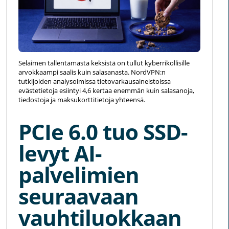
Selaimen tallentamasta keksistä on tullut kyberrikollisille
arvokkaampi saalis kuin salasanasta. NordVPN:n
tutkijoiden analysoimissa tietovarkausaineistoissa
evästetietoja esiintyi 4,6 kertaa enemmän kuin salasanoja,
tiedostoja ja maksukorttitietoja yhteensä.
PCIe 6.0 tuo SSD-
levyt AI-
palvelimien
seuraavaan
vauhtiluokkaan