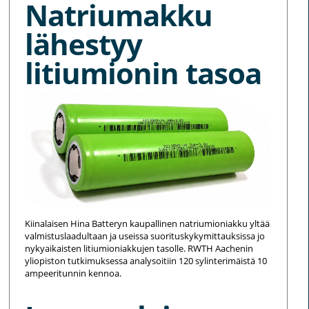
Natriumakku
lähestyy
litiumionin tasoa
Kiinalaisen Hina Batteryn kaupallinen natriumioniakku yltää
valmistuslaadultaan ja useissa suorituskykymittauksissa jo
nykyaikaisten litiumioniakkujen tasolle. RWTH Aachenin
yliopiston tutkimuksessa analysoitiin 120 sylinterimäistä 10
ampeeritunnin kennoa.