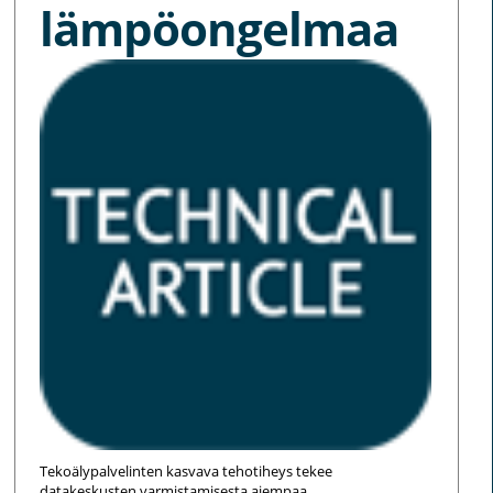
lämpöongelmaa
Tekoälypalvelinten kasvava tehotiheys tekee
datakeskusten varmistamisesta aiempaa