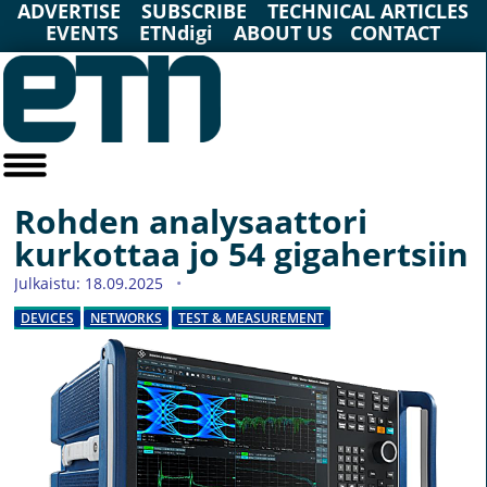
ADVERTISE
SUBSCRIBE
TECHNICAL ARTICLES
EVENTS
ETNdigi
ABOUT US
CONTACT
Rohden analysaattori
kurkottaa jo 54 gigahertsiin
Julkaistu: 18.09.2025
DEVICES
NETWORKS
TEST & MEASUREMENT