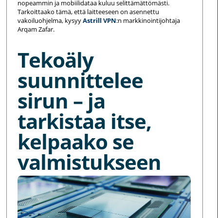
nopeammin ja mobiilidataa kuluu selittämättömästi.
Tarkoittaako tämä, että laitteeseen on asennettu
vakoiluohjelma, kysyy
Astrill VPN
:n markkinointijohtaja
Arqam Zafar.
Tekoäly
suunnittelee
sirun – ja
tarkistaa itse,
kelpaako se
valmistukseen