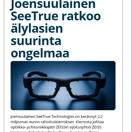
Joensuulainen
SeeTrue ratkoo
älylasien
suurinta
ongelmaa
Joensuulainen SeeTrue Technologies on kerännyt 2,2
miljoonan euron rahoituskierroksen. Kierrosta johtaa
optiikka- ja fotoniikkajätti ZEISSin sijoitusyhtiö ZEISS