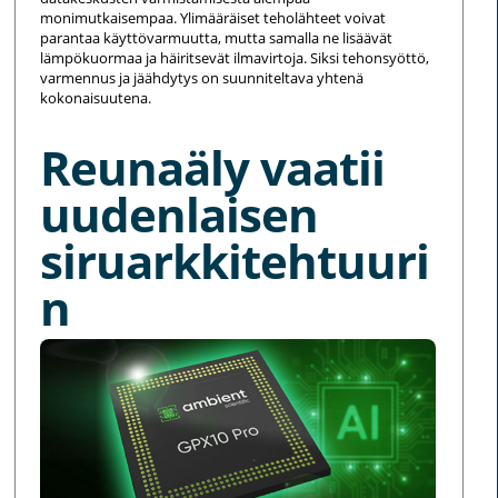
monimutkaisempaa. Ylimääräiset teholähteet voivat
parantaa käyttövarmuutta, mutta samalla ne lisäävät
lämpökuormaa ja häiritsevät ilmavirtoja. Siksi tehonsyöttö,
varmennus ja jäähdytys on suunniteltava yhtenä
kokonaisuutena.
Reunaäly vaatii
uudenlaisen
siruarkkitehtuuri
n