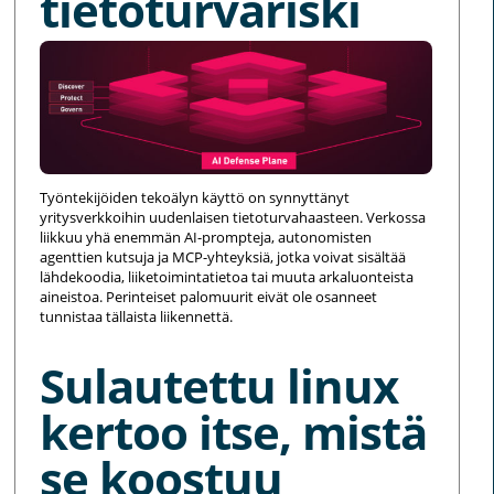
tietoturvariski
Työntekijöiden tekoälyn käyttö on synnyttänyt
yritysverkkoihin uudenlaisen tietoturvahaasteen. Verkossa
liikkuu yhä enemmän AI-prompteja, autonomisten
agenttien kutsuja ja MCP-yhteyksiä, jotka voivat sisältää
lähdekoodia, liiketoimintatietoa tai muuta arkaluonteista
aineistoa. Perinteiset palomuurit eivät ole osanneet
tunnistaa tällaista liikennettä.
Sulautettu linux
kertoo itse, mistä
se koostuu