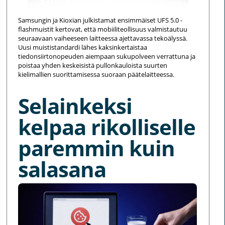
Samsungin ja Kioxian julkistamat ensimmäiset UFS 5.0 -
flashmuistit kertovat, että mobiiliteollisuus valmistautuu
seuraavaan vaiheeseen laitteessa ajettavassa tekoälyssä.
Uusi muististandardi lähes kaksinkertaistaa
tiedonsiirtonopeuden aiempaan sukupolveen verrattuna ja
poistaa yhden keskeisistä pullonkauloista suurten
kielimallien suorittamisessa suoraan päätelaitteessa.
Selainkeksi
kelpaa rikolliselle
paremmin kuin
salasana