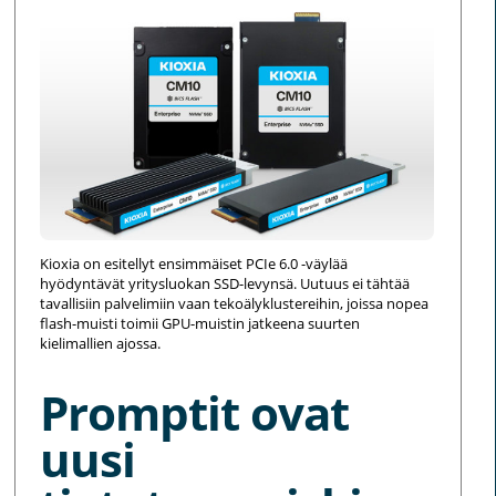
Kioxia on esitellyt ensimmäiset PCIe 6.0 -väylää
hyödyntävät yritysluokan SSD-levynsä. Uutuus ei tähtää
tavallisiin palvelimiin vaan tekoälyklustereihin, joissa nopea
flash-muisti toimii GPU-muistin jatkeena suurten
kielimallien ajossa.
Promptit ovat
uusi