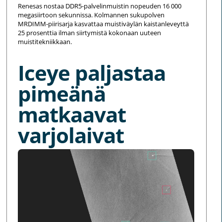
Renesas nostaa DDR5-palvelinmuistin nopeuden 16 000
megasiirtoon sekunnissa. Kolmannen sukupolven
MRDIMM-piirisarja kasvattaa muistiväylän kaistanleveyttä
25 prosenttia ilman siirtymistä kokonaan uuteen
muistitekniikkaan.
Iceye paljastaa
pimeänä
matkaavat
varjolaivat