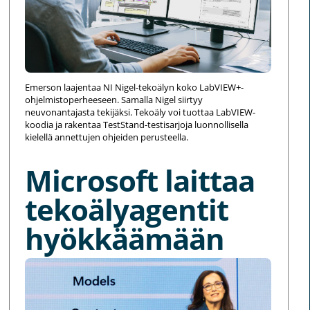
Emerson laajentaa NI Nigel-tekoälyn koko LabVIEW+-
ohjelmistoperheeseen. Samalla Nigel siirtyy
neuvonantajasta tekijäksi. Tekoäly voi tuottaa LabVIEW-
koodia ja rakentaa TestStand-testisarjoja luonnollisella
kielellä annettujen ohjeiden perusteella.
Microsoft laittaa
tekoälyagentit
hyökkäämään