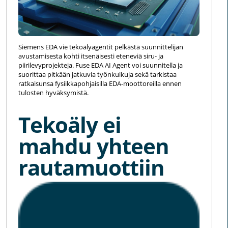
Siemens EDA vie tekoälyagentit pelkästä suunnittelijan
avustamisesta kohti itsenäisesti eteneviä siru- ja
piirilevyprojekteja. Fuse EDA AI Agent voi suunnitella ja
suorittaa pitkään jatkuvia työnkulkuja sekä tarkistaa
ratkaisunsa fysiikkapohjaisilla EDA-moottoreilla ennen
tulosten hyväksymistä.
Tekoäly ei
mahdu yhteen
rautamuottiin