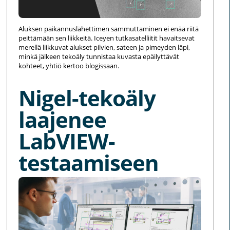
Aluksen paikannuslähettimen sammuttaminen ei enää riitä
peittämään sen liikkeitä. Iceyen tutkasatelliitit havaitsevat
merellä liikkuvat alukset pilvien, sateen ja pimeyden läpi,
minkä jälkeen tekoäly tunnistaa kuvasta epäilyttävät
kohteet, yhtiö kertoo blogissaan.
Nigel-tekoäly
laajenee
LabVIEW-
testaamiseen