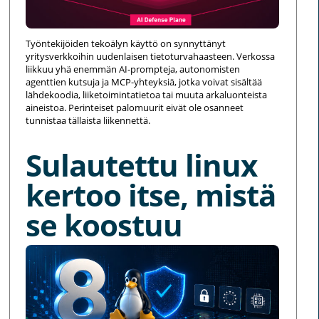
Työntekijöiden tekoälyn käyttö on synnyttänyt
yritysverkkoihin uudenlaisen tietoturvahaasteen. Verkossa
liikkuu yhä enemmän AI-prompteja, autonomisten
agenttien kutsuja ja MCP-yhteyksiä, jotka voivat sisältää
lähdekoodia, liiketoimintatietoa tai muuta arkaluonteista
aineistoa. Perinteiset palomuurit eivät ole osanneet
tunnistaa tällaista liikennettä.
Sulautettu linux
kertoo itse, mistä
se koostuu