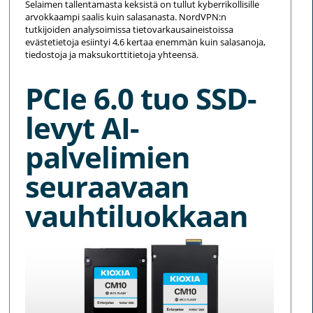
Selaimen tallentamasta keksistä on tullut kyberrikollisille
arvokkaampi saalis kuin salasanasta. NordVPN:n
tutkijoiden analysoimissa tietovarkausaineistoissa
evästetietoja esiintyi 4,6 kertaa enemmän kuin salasanoja,
tiedostoja ja maksukorttitietoja yhteensä.
PCIe 6.0 tuo SSD-
levyt AI-
palvelimien
seuraavaan
vauhtiluokkaan