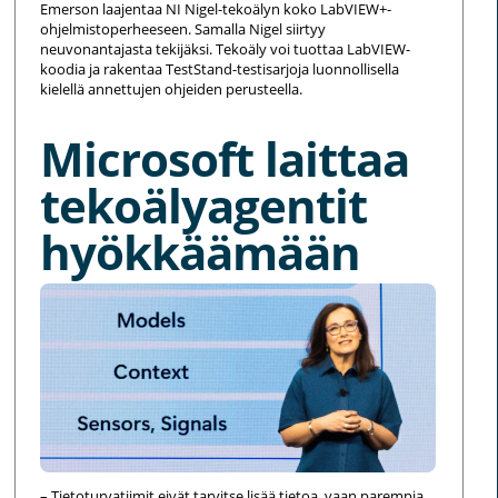
Emerson laajentaa NI Nigel-tekoälyn koko LabVIEW+-
ohjelmistoperheeseen. Samalla Nigel siirtyy
neuvonantajasta tekijäksi. Tekoäly voi tuottaa LabVIEW-
koodia ja rakentaa TestStand-testisarjoja luonnollisella
kielellä annettujen ohjeiden perusteella.
Microsoft laittaa
tekoälyagentit
hyökkäämään
– Tietoturvatiimit eivät tarvitse lisää tietoa, vaan parempia