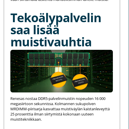
Tekoälypalvelin
saa lisää
muistivauhtia
Renesas nostaa DDR5-palvelinmuistin nopeuden 16 000
megasiirtoon sekunnissa. Kolmannen sukupolven
MRDIMM-piirisarja kasvattaa muistiväylän kaistanleveyttä
25 prosenttia ilman siirtymistä kokonaan uuteen
muistitekniikkaan.