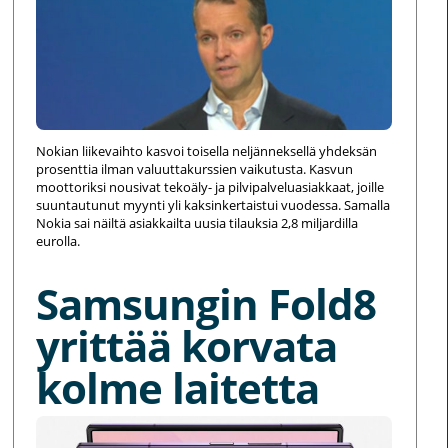
Nokian liikevaihto kasvoi toisella neljänneksellä yhdeksän
prosenttia ilman valuuttakurssien vaikutusta. Kasvun
moottoriksi nousivat tekoäly- ja pilvipalveluasiakkaat, joille
suuntautunut myynti yli kaksinkertaistui vuodessa. Samalla
Nokia sai näiltä asiakkailta uusia tilauksia 2,8 miljardilla
eurolla.
Samsungin Fold8
yrittää korvata
kolme laitetta