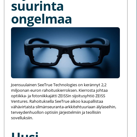
suurinta
ongelmaa
Joensuulainen SeeTrue Technologies on kerännyt 2,2
miljoonan euron rahoituskierroksen. Kierrosta johtaa
optiikka- ja fotoniikkajätti ZEISSin sijoitusyhtiö ZEISS
Ventures. Rahoituksella SeeTrue aikoo kaupallistaa
vähävirtaista silmänseuranta-arkkitehtuuriaan älylaseihin,
terveydenhuollon optisiin järjestelmiin ja teollisiin
sovelluksiin.
Uusi