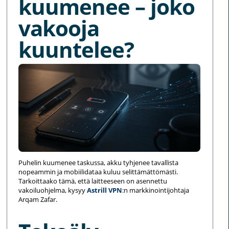
kuumenee – joko
vakooja
kuuntelee?
Puhelin kuumenee taskussa, akku tyhjenee tavallista
nopeammin ja mobiilidataa kuluu selittämättömästi.
Tarkoittaako tämä, että laitteeseen on asennettu
vakoiluohjelma, kysyy
Astrill VPN
:n markkinointijohtaja
Arqam Zafar.