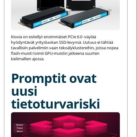
Kioxia on esitellyt ensimmäiset PCIe 6.0 -väylää
hyödyntävät yritysluokan SSD-levynsä. Uutuus ei tähtää
tavallisiin palvelimiin vaan tekoälyklustereihin, joissa nopea
flash-muisti toimii GPU-muistin jatkeena suurten
kielimallien ajossa.
Promptit ovat
uusi
tietoturvariski