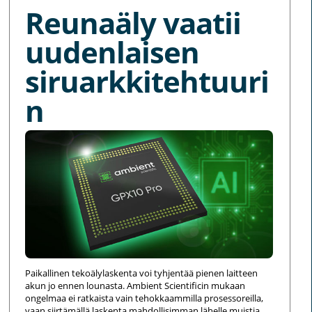
Reunaäly vaatii
uudenlaisen
siruarkkitehtuuri
n
Paikallinen tekoälylaskenta voi tyhjentää pienen laitteen
akun jo ennen lounasta. Ambient Scientificin mukaan
ongelmaa ei ratkaista vain tehokkaammilla prosessoreilla,
vaan siirtämällä laskenta mahdollisimman lähelle muistia.