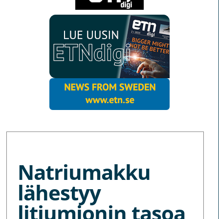
MORE NEWS
Natriumakku
lähestyy
litiumionin tasoa