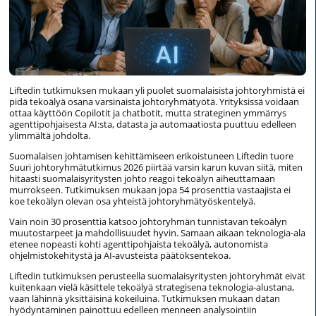
Liftedin tutkimuksen mukaan yli puolet suomalaisista johtoryhmistä ei
pidä tekoälyä osana varsinaista johtoryhmätyötä. Yrityksissä voidaan
ottaa käyttöön Copilotit ja chatbotit, mutta strateginen ymmärrys
agenttipohjaisesta AI:sta, datasta ja automaatiosta puuttuu edelleen
ylimmältä johdolta.
Suomalaisen johtamisen kehittämiseen erikoistuneen Liftedin tuore
Suuri johtoryhmätutkimus 2026 piirtää varsin karun kuvan siitä, miten
hitaasti suomalaisyritysten johto reagoi tekoälyn aiheuttamaan
murrokseen. Tutkimuksen mukaan jopa 54 prosenttia vastaajista ei
koe tekoälyn olevan osa yhteistä johtoryhmätyöskentelyä.
Vain noin 30 prosenttia katsoo johtoryhmän tunnistavan tekoälyn
muutostarpeet ja mahdollisuudet hyvin. Samaan aikaan teknologia-ala
etenee nopeasti kohti agenttipohjaista tekoälyä, autonomista
ohjelmistokehitystä ja AI-avusteista päätöksentekoa.
Liftedin tutkimuksen perusteella suomalaisyritysten johtoryhmät eivät
kuitenkaan vielä käsittele tekoälyä strategisena teknologia-alustana,
vaan lähinnä yksittäisinä kokeiluina. Tutkimuksen mukaan datan
hyödyntäminen painottuu edelleen menneen analysointiin