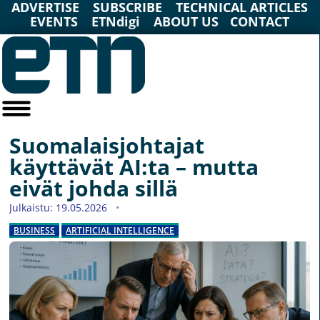
ADVERTISE
SUBSCRIBE
TECHNICAL ARTICLES
EVENTS
ETNdigi
ABOUT US
CONTACT
Suomalaisjohtajat
käyttävät AI:ta – mutta
eivät johda sillä
Julkaistu: 19.05.2026
BUSINESS
ARTIFICIAL INTELLIGENCE