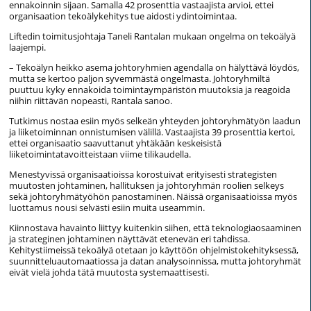
ennakoinnin sijaan. Samalla 42 prosenttia vastaajista arvioi, ettei
organisaation tekoälykehitys tue aidosti ydintoimintaa.
Liftedin toimitusjohtaja Taneli Rantalan mukaan ongelma on tekoälyä
laajempi.
– Tekoälyn heikko asema johtoryhmien agendalla on hälyttävä löydös,
mutta se kertoo paljon syvemmästä ongelmasta. Johtoryhmiltä
puuttuu kyky ennakoida toimintaympäristön muutoksia ja reagoida
niihin riittävän nopeasti, Rantala sanoo.
Tutkimus nostaa esiin myös selkeän yhteyden johtoryhmätyön laadun
ja liiketoiminnan onnistumisen välillä. Vastaajista 39 prosenttia kertoi,
ettei organisaatio saavuttanut yhtäkään keskeisistä
liiketoimintatavoitteistaan viime tilikaudella.
Menestyvissä organisaatioissa korostuivat erityisesti strategisten
muutosten johtaminen, hallituksen ja johtoryhmän roolien selkeys
sekä johtoryhmätyöhön panostaminen. Näissä organisaatioissa myös
luottamus nousi selvästi esiin muita useammin.
Kiinnostava havainto liittyy kuitenkin siihen, että teknologiaosaaminen
ja strateginen johtaminen näyttävät etenevän eri tahdissa.
Kehitystiimeissä tekoälyä otetaan jo käyttöön ohjelmistokehityksessä,
suunnitteluautomaatiossa ja datan analysoinnissa, mutta johtoryhmät
eivät vielä johda tätä muutosta systemaattisesti.