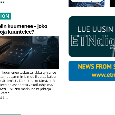
sää...
NION
lin kuumenee – joko
oja kuuntelee?
n kuumenee taskussa, akku tyhjenee
ista nopeammin ja mobiilidataa kuluu
ämättömästi. Tarkoittaako tämä, että
eseen on asennettu vakoiluohjelma,
Astrill VPN
:n markkinointijohtaja
Zafar.
sää...