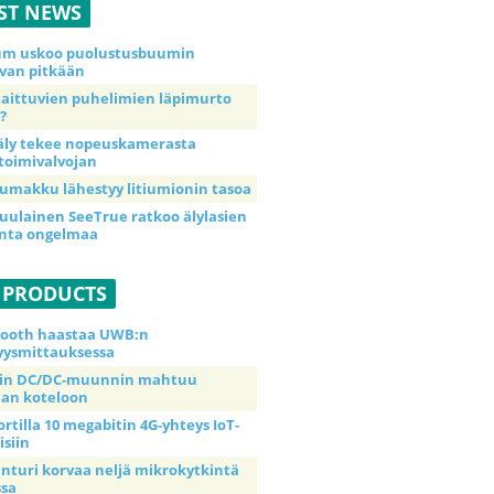
ST NEWS
ium uskoo puolustusbuumin
van pitkään
taittuvien puhelimien läpimurto
?
äly tekee nopeuskamerasta
toimivalvojan
umakku lähestyy litiumionin tasoa
uulainen SeeTrue ratkoo älylasien
inta ongelmaa
 PRODUCTS
tooth haastaa UWB:n
yysmittauksessa
tin DC/DC-muunnin mahtuu
an koteloon
ortilla 10 megabitin 4G-yhteys IoT-
isiin
anturi korvaa neljä mikrokytkintä
ssa