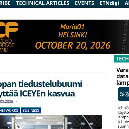
RIBE
TECHNICAL ARTICLES
EVENTS
ETNdigi
A
TECH
Vara
data
opan tiedustelubuumi
läm
yttää ICEYEn kasvua
2.05.2026
teholä
NETWORKS
BUSINESS
käyttö
lämpök
tehons
suunni