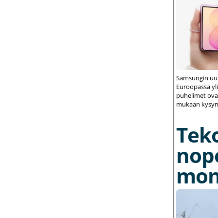
Samsungin uus
Euroopassa yli
puhelimet ovat
mukaan kysynt
Tek
nop
mon