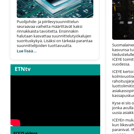
Puolijohde- ja piirilevysuunnittelun
seuraavaa vaihetta määrittävät kaksi
rinnakkaista tavoitetta. Ensinnäkin
halutaan kasvattaa suunnittelutyökalujen
suorituskykyä. Lisäksi on tärkeää parantaa
Suomalainen
suunnittelijoiden tuottavuutta.
kasvunsa tue
Lue lisää...
tiedustelull
ICEYE toimitt
vuodessa.
ETNtv
ICEYE kerto
kolmivuotis
rahoitusjärj
luottolimiit
asiakassopi
kassapuskuri
Kyse ei siis
jonka avulla
uusia asiakk
ICEYEn mukaa
kun liikevai
paranivat. 
ECF25 videos