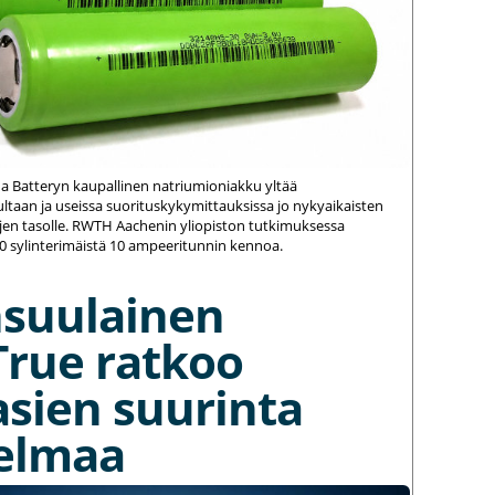
na Batteryn kaupallinen natriumioniakku yltää
ltaan ja useissa suorituskykymittauksissa jo nykyaikaisten
jen tasolle. RWTH Aachenin yliopiston tutkimuksessa
20 sylinterimäistä 10 ampeeritunnin kennoa.
nsuulainen
True ratkoo
asien suurinta
elmaa