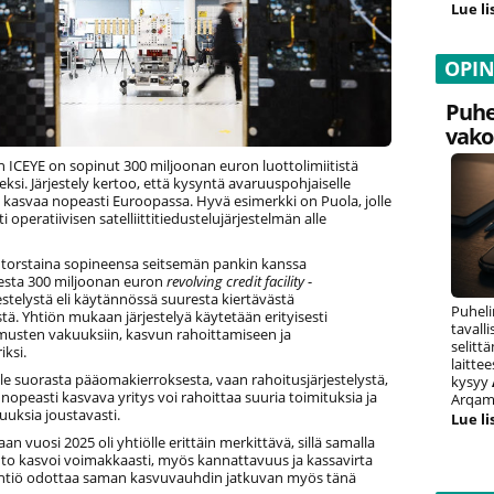
Lue li
OPI
Puhe
vako
 ICEYE on sopinut 300 miljoonan euron luottolimiitistä
ksi. Järjestely kertoo, että kysyntä avaruuspohjaiselle
e kasvaa nopeasti Euroopassa. Hyvä esimerkki on Puola, jolle
i operatiivisen satelliittitiedustelujärjestelmän alle
i torstaina sopineensa seitsemän pankin kanssa
esta 300 miljoonan euron
revolving credit facility
-
estelystä eli käytännössä suuresta kiertävästä
Puheli
istä. Yhtiön mukaan järjestelyä käytetään erityisesti
tavall
musten vakuuksiin, kasvun rahoittamiseen ja
selitt
ksi.
laitte
 ole suorasta pääomakierroksesta, vaan rahoitusjärjestelystä,
kysyy
 nopeasti kasvava yritys voi rahoittaa suuria toimituksia ja
Arqam 
uuksia joustavasti.
Lue li
n vuosi 2025 oli yhtiölle erittäin merkittävä, sillä samalla
hto kasvoi voimakkaasti, myös kannattavuus ja kassavirta
Yhtiö odottaa saman kasvuvauhdin jatkuvan myös tänä