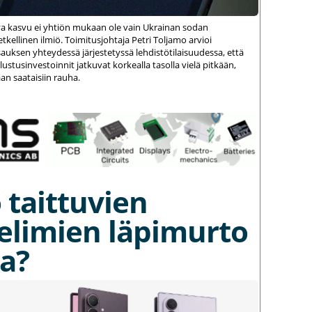
va kasvu ei yhtiön mukaan ole vain Ukrainan sodan
kellinen ilmiö. Toimitusjohtaja Petri Toljamo arvioi
auksen yhteydessä järjestetyssä lehdistötilaisuudessa, että
stusinvestoinnit jatkuvat korkealla tasolla vielä pitkään,
an saataisiin rauha.
 taittuvien
elimien läpimurto
a?