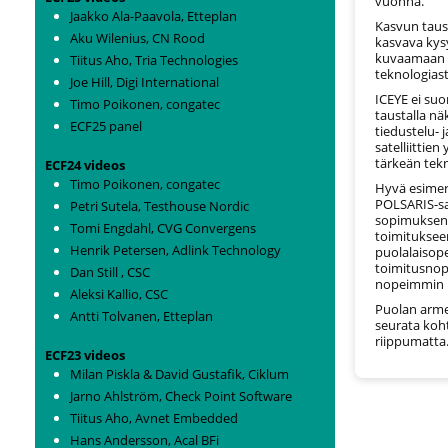
vuonna.
Jaakko Ala-Paavola, Etteplan
Kasvun taust
Aku Wilenius, CN Rood
kasvava kysy
kuvaamaan m
Tiitus Aho, Tria Technologies
teknologiast
Joe Hill, Digi International
ICEYE ei suo
Timo Poikonen, congatec
taustalla nä
ECF25 panel
tiedustelu-
satelliittie
tärkeän tek
ECF24 videos
Timo Poikonen, congatec
Hyvä esimerk
POLSARIS-sat
Petri Sutela, Testhouse Nordic
sopimuksen 
Tomi Engdahl, CVG Convergens
toimitukseen
Henrik Petersen, Adlink Technology
puolalaisope
toimitusnop
Dan Still , CSC
nopeimmin kä
Aleksi Kallio, CSC
Puolan armei
Antti Tolvanen, Etteplan
seurata koh
riippumatta.
ECF23 videos
Milan Piskla & David Gustafik, Ciklum
Jarno Ahlström, Check Point Software
Tiitus Aho, Avnet Embedded
Hans Andersson, Acal BFi