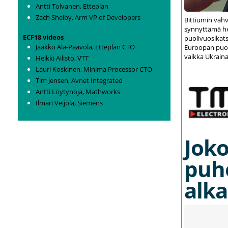
Antti Tolvanen, Etteplan
Zach Shelby, Arm VP of Developers
Bittiumin vah
synnyttämä het
ECF18 videos
puolivuosikats
Jaakko Ala-Paavola, Etteplan CTO
Euroopan puolu
vaikka Ukraina
Heikki Ailisto, VTT
Lauri Koskinen, Minima Processor CTO
Tim Jensen, Avnet Integrated
Antti Löytynoja, Mathworks
Ilmari Veijola, Siemens
Joko
puh
alka