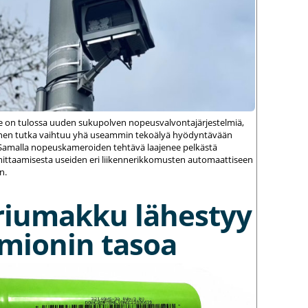
le on tulossa uuden sukupolven nopeusvalvontajärjestelmiä,
einen tutka vaihtuu yhä useammin tekoälyä hyödyntävään
amalla nopeuskameroiden tehtävä laajenee pelkästä
ittaamisesta useiden eri liikennerikkomusten automaattiseen
n.
riumakku lähestyy
umionin tasoa