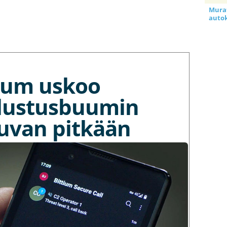
Murat
auto
tium uskoo
lustusbuumin
kuvan pitkään