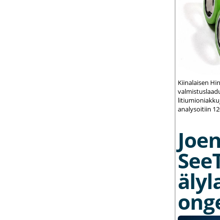
Kiinalaisen Hi
valmistuslaadu
litiumioniakku
analysoitiin 1
Joe
See
älyl
ong