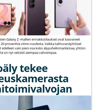
ien Galaxy Z -mallien ennakkotilaukset ovat kasvaneet
 20 prosenttia viime vuodesta. Vaikka taittuvanäyttöiset
 edelleen vain pieni osa koko älypuhelinmarkkinaa, yhtiön
ä on nyt selvästi aiempaa vahvempaa.
oäly tekee
euskamerasta
itoimivalvojan