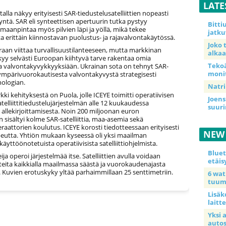
LATE
alla näkyy erityisesti SAR-tiedustelusatelliittien nopeasti
ntä. SAR eli synteettisen apertuurin tutka pystyy
Bitt
aanpintaa myös pilvien läpi ja yöllä, mikä tekee
jatku
a erittäin kiinnostavan puolustus- ja rajavalvontakäytössä.
Joko 
raan viittaa turvallisuustilanteeseen, mutta markkinan
alkaa
kyy selvästi Euroopan kiihtyvä tarve rakentaa omia
Teko
 ja valvontakyvykkyyksiään. Ukrainan sota on tehnyt SAR-
moni
n ympärivuorokautisesta valvontakyvystä strategisesti
nologian.
Natri
ki kehityksestä on Puola, jolle ICEYE toimitti operatiivisen
Joens
elliittitiedustelujärjestelmän alle 12 kuukaudessa
suur
allekirjoittamisesta. Noin 200 miljoonan euron
 sisältyi kolme SAR-satelliittia, maa-asemia sekä
raattorien koulutus. ICEYE korosti tiedotteessaan erityisesti
NEW
eutta. Yhtiön mukaan kyseessä oli yksi maailman
yttöönotetuista operatiivisista satelliittiohjelmista.
Blue
ja operoi järjestelmää itse. Satelliittien avulla voidaan
etäis
teita kaikkialla maailmassa säästä ja vuorokaudenajasta
 Kuvien erotuskyky yltää parhaimmillaan 25 senttimetriin.
6 wa
tuum
Lisäk
laitte
Yksi 
auto