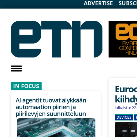
ADVERTISE
SUBSC
IN F
OCUS
Euro
kiihd
AI-agentit tuovat älykkään
automaation piirien ja
Julkaistu: 2
piirilevyjen suunnitteluun
DEVICES