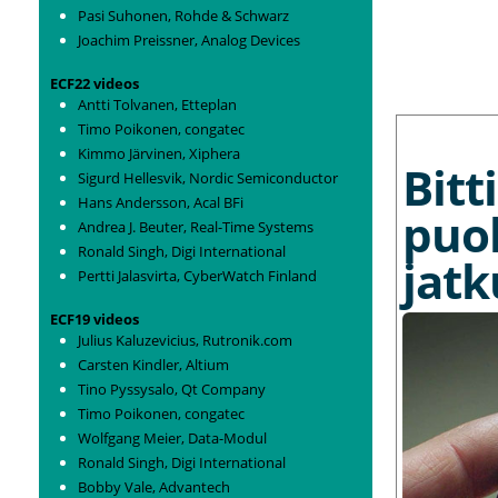
Pasi Suhonen, Rohde & Schwarz
Joachim Preissner, Analog Devices
ECF22 videos
Antti Tolvanen, Etteplan
MORE NEWS
Timo Poikonen, congatec
Kimmo Järvinen, Xiphera
Bit
Sigurd Hellesvik, Nordic Semiconductor
Hans Andersson, Acal BFi
puo
Andrea J. Beuter, Real-Time Systems
Ronald Singh, Digi International
jat
Pertti Jalasvirta, CyberWatch Finland
ECF19 videos
Julius Kaluzevicius, Rutronik.com
Carsten Kindler, Altium
Tino Pyssysalo, Qt Company
Timo Poikonen, congatec
Wolfgang Meier, Data-Modul
Ronald Singh, Digi International
Bobby Vale, Advantech