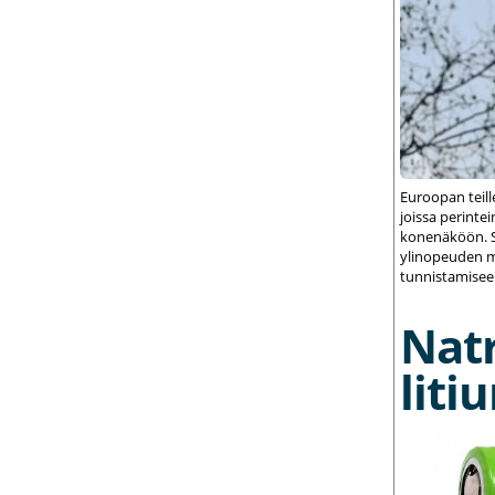
Euroopan teil
joissa perint
konenäköön. S
ylinopeuden m
tunnistamisee
Nat
liti