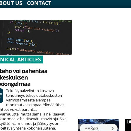
BOUT US
CONTACT
NICAL ARTICLES
teho voi pahentaa
keskuksen
pöongelmaa
Tekoälypalvelinten kasvava
tehotiheys tekee datakeskusten
varmistamisesta aiempaa
monimutkaisempaa. Ylimääräiset
hteet voivat parantaa
varmuutta, mutta samalla ne lisäävät
uormaa ja häiritsevät ilmavirtoja. Siksi
yöttö, varmennus ja jäähdytys on
teltava yhtenä kokonaisuutena.