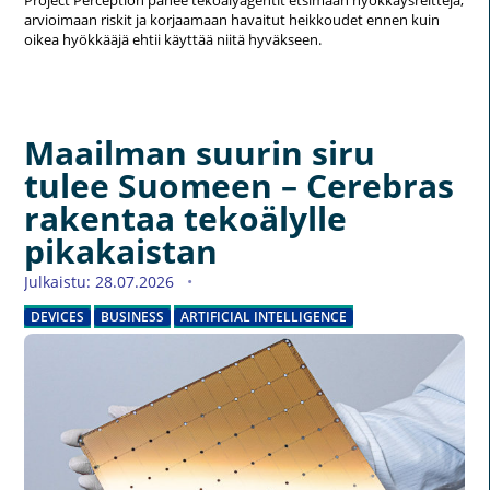
Project Perception panee tekoälyagentit etsimään hyökkäysreittejä,
arvioimaan riskit ja korjaamaan havaitut heikkoudet ennen kuin
oikea hyökkääjä ehtii käyttää niitä hyväkseen.
Maailman suurin siru
tulee Suomeen – Cerebras
rakentaa tekoälylle
pikakaistan
Julkaistu: 28.07.2026
DEVICES
BUSINESS
ARTIFICIAL INTELLIGENCE