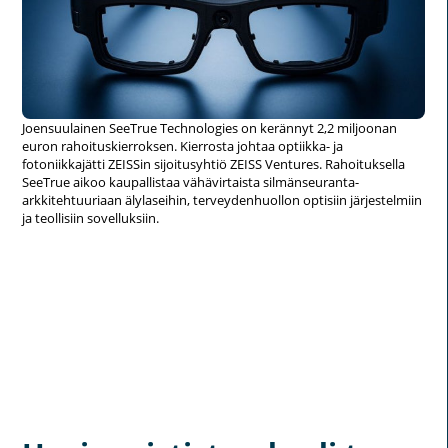
Joensuulainen SeeTrue Technologies on kerännyt 2,2 miljoonan
euron rahoituskierroksen. Kierrosta johtaa optiikka- ja
fotoniikkajätti ZEISSin sijoitusyhtiö ZEISS Ventures. Rahoituksella
SeeTrue aikoo kaupallistaa vähävirtaista silmänseuranta-
arkkitehtuuriaan älylaseihin, terveydenhuollon optisiin järjestelmiin
ja teollisiin sovelluksiin.