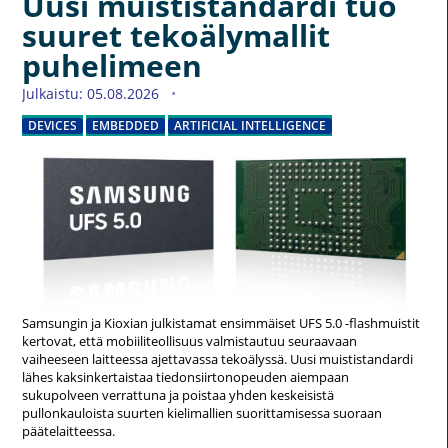
Uusi muististandardi tuo
suuret tekoälymallit
puhelimeen
Julkaistu: 05.08.2026
DEVICES
EMBEDDED
ARTIFICIAL INTELLIGENCE
Samsungin ja Kioxian julkistamat ensimmäiset UFS 5.0 -flashmuistit
kertovat, että mobiiliteollisuus valmistautuu seuraavaan
vaiheeseen laitteessa ajettavassa tekoälyssä. Uusi muististandardi
lähes kaksinkertaistaa tiedonsiirtonopeuden aiempaan
sukupolveen verrattuna ja poistaa yhden keskeisistä
pullonkauloista suurten kielimallien suorittamisessa suoraan
päätelaitteessa.