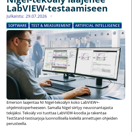
LabVIEW-testaamiseen
Julkaistu: 29.07.2026
SOFTWARE
TEST & MEASUREMENT
ARTIFICIAL INTELLIGENCE
Emerson laajentaa NI Nigel-tekoälyn koko LabVIEW+-
ohjelmistoperheeseen. Samalla Nigel siirtyy neuvonantajasta
tekijäksi. Tekoäly voi tuottaa LabVIEW-koodia ja rakentaa
TestStand-testisarjoja luonnollisella kielellä annettujen ohjeiden
perusteella.