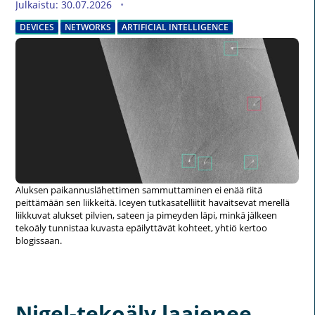
Julkaistu: 30.07.2026
DEVICES
NETWORKS
ARTIFICIAL INTELLIGENCE
Aluksen paikannuslähettimen sammuttaminen ei enää riitä
peittämään sen liikkeitä. Iceyen tutkasatelliitit havaitsevat merellä
liikkuvat alukset pilvien, sateen ja pimeyden läpi, minkä jälkeen
tekoäly tunnistaa kuvasta epäilyttävät kohteet, yhtiö kertoo
blogissaan.
Nigel-tekoäly laajenee