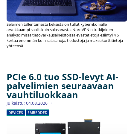
Selaimen tallentamasta keksistä on tullut kyberrikollisille
arvokkaampi saalis kuin salasanasta. NordVPN:n tutkijoiden
analysoimissa tietovarkausaineistoissa evästetietoja esiintyi 4,6
kertaa enemmän kuin salasanoja, tiedostoja ja maksukorttitietoja
yhteensä.
PCIe 6.0 tuo SSD-levyt AI-
palvelimien seuraavaan
vauhtiluokkaan
Julkaistu: 04.08.2026
DEVICES
EMBEDDED