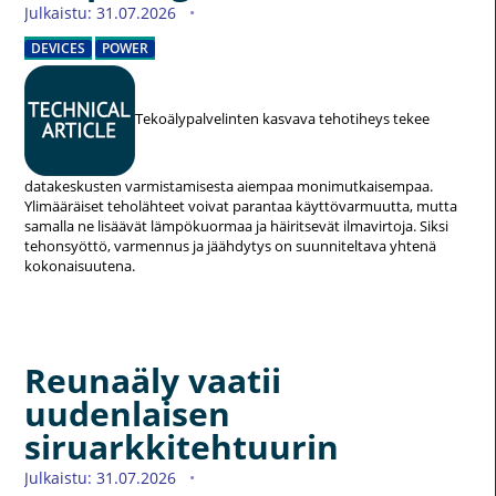
Julkaistu: 31.07.2026
DEVICES
POWER
Tekoälypalvelinten kasvava tehotiheys tekee
datakeskusten varmistamisesta aiempaa monimutkaisempaa.
Ylimääräiset teholähteet voivat parantaa käyttövarmuutta, mutta
samalla ne lisäävät lämpökuormaa ja häiritsevät ilmavirtoja. Siksi
tehonsyöttö, varmennus ja jäähdytys on suunniteltava yhtenä
kokonaisuutena.
Reunaäly vaatii
uudenlaisen
siruarkkitehtuurin
Julkaistu: 31.07.2026