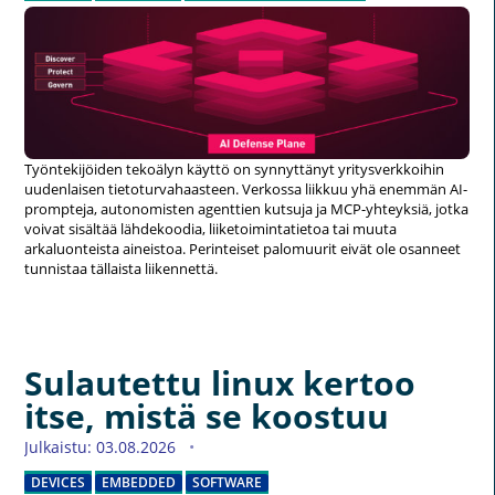
Työntekijöiden tekoälyn käyttö on synnyttänyt yritysverkkoihin
uudenlaisen tietoturvahaasteen. Verkossa liikkuu yhä enemmän AI-
prompteja, autonomisten agenttien kutsuja ja MCP-yhteyksiä, jotka
voivat sisältää lähdekoodia, liiketoimintatietoa tai muuta
arkaluonteista aineistoa. Perinteiset palomuurit eivät ole osanneet
tunnistaa tällaista liikennettä.
Sulautettu linux kertoo
itse, mistä se koostuu
Julkaistu: 03.08.2026
DEVICES
EMBEDDED
SOFTWARE