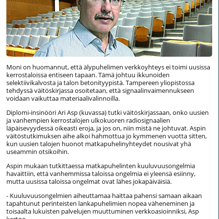
Moni on huomannut, että älypuhelimen verkkoyhteys ei toimi uusissa
kerrostaloissa entiseen tapaan. Tämä johtuu ikkunoiden
selektiivikalvosta ja talon betonityypistä. Tampereen yliopistossa
tehdyssä väitöskirjassa osoitetaan, että signaalinvaimennukseen
voidaan vaikuttaa materiaalivalinnoilla.
Diplomi-insinööri Ari Asp (kuvassa) tutki väitöskirjassaan, onko uusien
ja vanhempien kerrostalojen ulkokuoren radiosignaalien
läpäisevyydessä oikeasti eroja, ja jos on, niin mistä ne johtuvat. Aspin
väitöstutkimuksen aihe alkoi hahmottua jo kymmenen vuotta sitten,
kun uusien talojen huonot matkapuhelinyhteydet nousivat yhä
useammin otsikoihin.
Aspin mukaan tutkittaessa matkapuhelinten kuuluvuusongelmia
havaittiin, että vanhemmissa taloissa ongelmia ei yleensä esiinny,
mutta uusissa taloissa ongelmat ovat lähes jokapäiväisiä.
- Kuuluvuusongelmien aiheuttamaa haittaa pahensi samaan aikaan
tapahtunut perinteisten lankapuhelimien nopea väheneminen ja
toisaalta lukuisten palvelujen muuttuminen verkkoasioinniksi, Asp