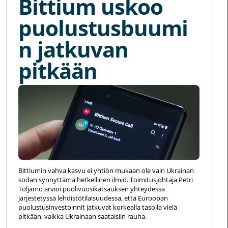
Bittium uskoo
puolustusbuumi
n jatkuvan
pitkään
Bittiumin vahva kasvu ei yhtiön mukaan ole vain Ukrainan
sodan synnyttämä hetkellinen ilmiö. Toimitusjohtaja Petri
Toljamo arvioi puolivuosikatsauksen yhteydessä
järjestetyssä lehdistötilaisuudessa, että Euroopan
puolustusinvestoinnit jatkuvat korkealla tasolla vielä
pitkään, vaikka Ukrainaan saataisiin rauha.