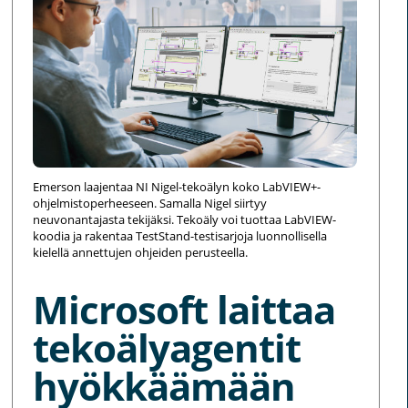
Emerson laajentaa NI Nigel-tekoälyn koko LabVIEW+-
ohjelmistoperheeseen. Samalla Nigel siirtyy
neuvonantajasta tekijäksi. Tekoäly voi tuottaa LabVIEW-
koodia ja rakentaa TestStand-testisarjoja luonnollisella
kielellä annettujen ohjeiden perusteella.
Microsoft laittaa
tekoälyagentit
hyökkäämään