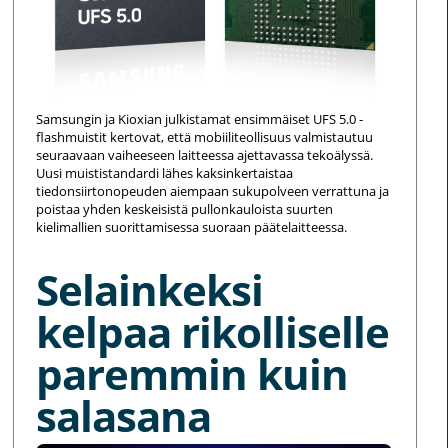
Samsungin ja Kioxian julkistamat ensimmäiset UFS 5.0 -
flashmuistit kertovat, että mobiiliteollisuus valmistautuu
seuraavaan vaiheeseen laitteessa ajettavassa tekoälyssä.
Uusi muististandardi lähes kaksinkertaistaa
tiedonsiirtonopeuden aiempaan sukupolveen verrattuna ja
poistaa yhden keskeisistä pullonkauloista suurten
kielimallien suorittamisessa suoraan päätelaitteessa.
Selainkeksi
kelpaa rikolliselle
paremmin kuin
salasana