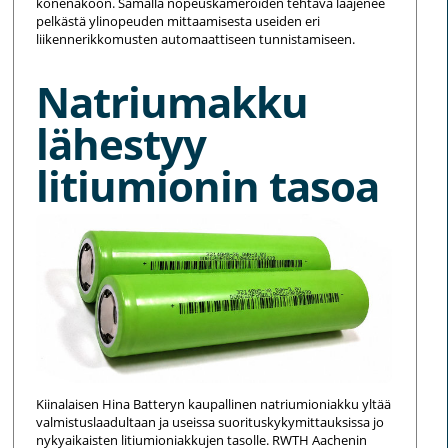
konenäköön. Samalla nopeuskameroiden tehtävä laajenee
pelkästä ylinopeuden mittaamisesta useiden eri
liikennerikkomusten automaattiseen tunnistamiseen.
Natriumakku
lähestyy
litiumionin tasoa
Kiinalaisen Hina Batteryn kaupallinen natriumioniakku yltää
valmistuslaadultaan ja useissa suorituskykymittauksissa jo
nykyaikaisten litiumioniakkujen tasolle. RWTH Aachenin