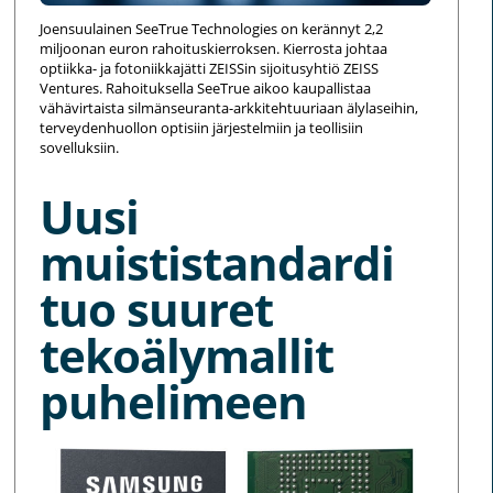
Joensuulainen SeeTrue Technologies on kerännyt 2,2
miljoonan euron rahoituskierroksen. Kierrosta johtaa
optiikka- ja fotoniikkajätti ZEISSin sijoitusyhtiö ZEISS
Ventures. Rahoituksella SeeTrue aikoo kaupallistaa
vähävirtaista silmänseuranta-arkkitehtuuriaan älylaseihin,
terveydenhuollon optisiin järjestelmiin ja teollisiin
sovelluksiin.
Uusi
muististandardi
tuo suuret
tekoälymallit
puhelimeen