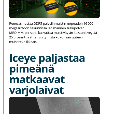
Renesas nostaa DDR5-palvelinmuistin nopeuden 16 000
megasiirtoon sekunnissa. Kolmannen sukupolven
MRDIMM-piirisarja kasvattaa muistiväylän kaistanleveyttä
25 prosenttia ilman siirtymistä kokonaan uuteen
muistitekniikkaan.
Iceye paljastaa
pimeänä
matkaavat
varjolaivat