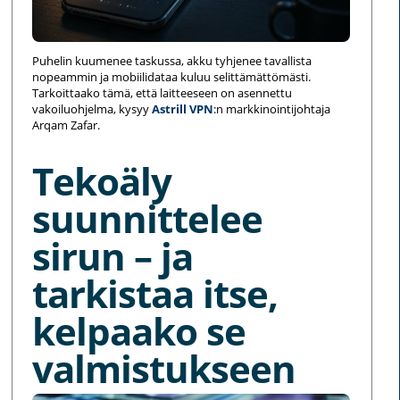
Puhelin kuumenee taskussa, akku tyhjenee tavallista
nopeammin ja mobiilidataa kuluu selittämättömästi.
Tarkoittaako tämä, että laitteeseen on asennettu
vakoiluohjelma, kysyy
Astrill VPN
:n markkinointijohtaja
Arqam Zafar.
Tekoäly
suunnittelee
sirun – ja
tarkistaa itse,
kelpaako se
valmistukseen