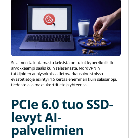
Selaimen tallentamasta keksistä on tullut kyberrikollisille
arvokkaampi saalis kuin salasanasta. NordVPN:n
tutkijoiden analysoimissa tietovarkausaineistoissa
evästetietoja esiintyi 4,6 kertaa enemmän kuin salasanoja,
tiedostoja ja maksukorttitietoja yhteensä.
PCIe 6.0 tuo SSD-
levyt AI-
palvelimien