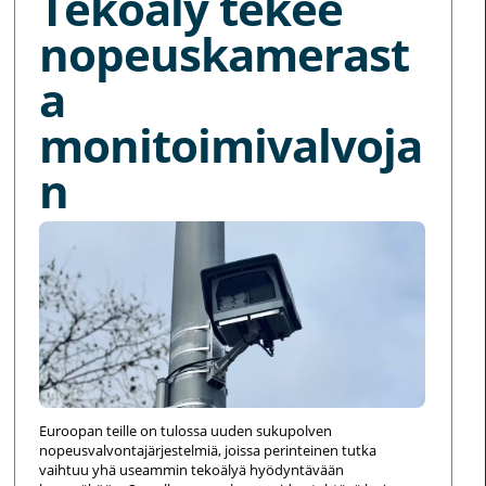
Tekoäly tekee
nopeuskamerast
a
monitoimivalvoja
n
Euroopan teille on tulossa uuden sukupolven
nopeusvalvontajärjestelmiä, joissa perinteinen tutka
vaihtuu yhä useammin tekoälyä hyödyntävään