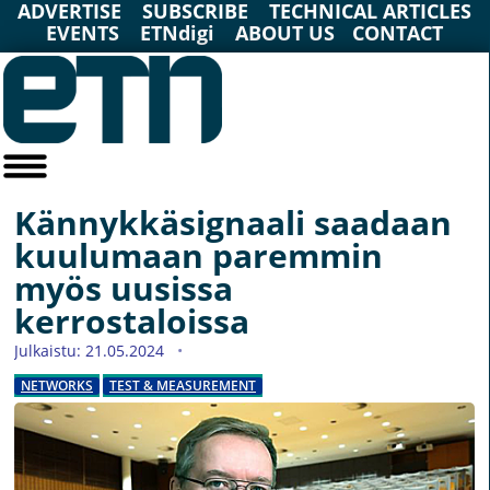
ADVERTISE
SUBSCRIBE
TECHNICAL ARTICLES
EVENTS
ETNdigi
ABOUT US
CONTACT
Kännykkäsignaali saadaan
kuulumaan paremmin
myös uusissa
kerrostaloissa
Julkaistu: 21.05.2024
NETWORKS
TEST & MEASUREMENT