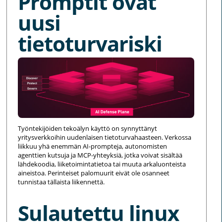
Promptit ovat
uusi
tietoturvariski
Työntekijöiden tekoälyn käyttö on synnyttänyt
yritysverkkoihin uudenlaisen tietoturvahaasteen. Verkossa
liikkuu yhä enemmän AI-prompteja, autonomisten
agenttien kutsuja ja MCP-yhteyksiä, jotka voivat sisältää
lähdekoodia, liiketoimintatietoa tai muuta arkaluonteista
aineistoa. Perinteiset palomuurit eivät ole osanneet
tunnistaa tällaista liikennettä.
Sulautettu linux