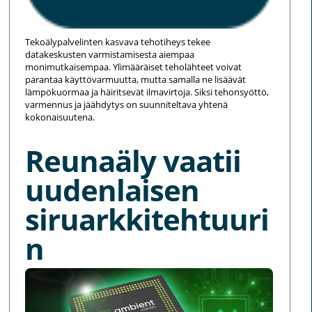
Tekoälypalvelinten kasvava tehotiheys tekee
datakeskusten varmistamisesta aiempaa
monimutkaisempaa. Ylimääräiset teholähteet voivat
parantaa käyttövarmuutta, mutta samalla ne lisäävät
lämpökuormaa ja häiritsevät ilmavirtoja. Siksi tehonsyöttö,
varmennus ja jäähdytys on suunniteltava yhtenä
kokonaisuutena.
Reunaäly vaatii
uudenlaisen
siruarkkitehtuuri
n