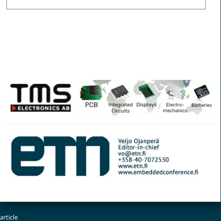
© Elektroniikkalehti
Section Tapet
article