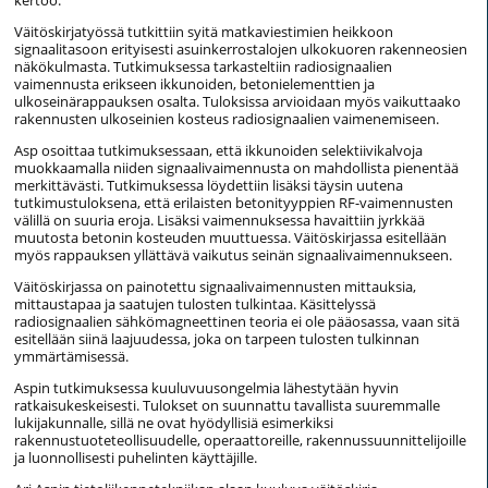
kertoo.
Väitöskirjatyössä tutkittiin syitä matkaviestimien heikkoon
signaalitasoon erityisesti asuinkerrostalojen ulkokuoren rakenneosien
näkökulmasta. Tutkimuksessa tarkasteltiin radiosignaalien
vaimennusta erikseen ikkunoiden, betonielementtien ja
ulkoseinärappauksen osalta. Tuloksissa arvioidaan myös vaikuttaako
rakennusten ulkoseinien kosteus radiosignaalien vaimenemiseen.
Asp osoittaa tutkimuksessaan, että ikkunoiden selektiivikalvoja
muokkaamalla niiden signaalivaimennusta on mahdollista pienentää
merkittävästi. Tutkimuksessa löydettiin lisäksi täysin uutena
tutkimustuloksena, että erilaisten betonityyppien RF-vaimennusten
välillä on suuria eroja. Lisäksi vaimennuksessa havaittiin jyrkkää
muutosta betonin kosteuden muuttuessa. Väitöskirjassa esitellään
myös rappauksen yllättävä vaikutus seinän signaalivaimennukseen.
Väitöskirjassa on painotettu signaalivaimennusten mittauksia,
mittaustapaa ja saatujen tulosten tulkintaa. Käsittelyssä
radiosignaalien sähkömagneettinen teoria ei ole pääosassa, vaan sitä
esitellään siinä laajuudessa, joka on tarpeen tulosten tulkinnan
ymmärtämisessä.
Aspin tutkimuksessa kuuluvuusongelmia lähestytään hyvin
ratkaisukeskeisesti. Tulokset on suunnattu tavallista suuremmalle
lukijakunnalle, sillä ne ovat hyödyllisiä esimerkiksi
rakennustuoteteollisuudelle, operaattoreille, rakennussuunnittelijoille
ja luonnollisesti puhelinten käyttäjille.