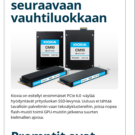
seuraavaan
vauhtiluokkaan
Kioxia on esitellyt ensimmäiset PCIe 6.0 -väylää
hyödyntävät yritysluokan SSD-levynsä. Uutuus ei tähtää
tavallisiin palvelimiin vaan tekoälyklustereihin, joissa nopea
flash-muisti toimii GPU-muistin jatkeena suurten
kielimallien ajossa.