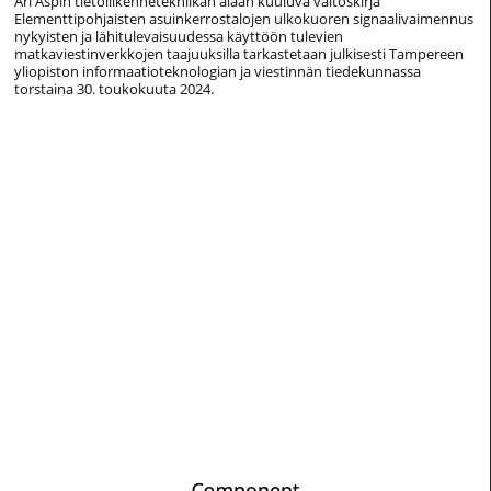
Ari Aspin tietoliikennetekniikan alaan kuuluva väitöskirja
Elementtipohjaisten asuinkerrostalojen ulkokuoren signaalivaimennus
nykyisten ja lähitulevaisuudessa käyttöön tulevien
matkaviestinverkkojen taajuuksilla tarkastetaan julkisesti Tampereen
yliopiston informaatioteknologian ja viestinnän tiedekunnassa
torstaina 30. toukokuuta 2024.