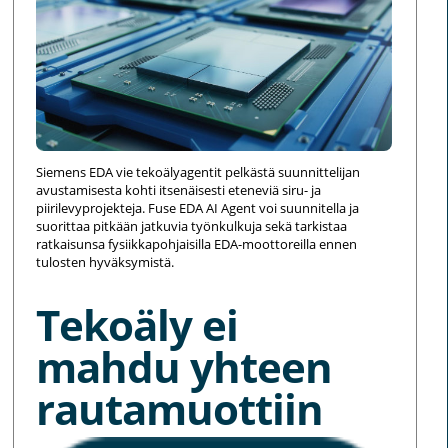
Siemens EDA vie tekoälyagentit pelkästä suunnittelijan
avustamisesta kohti itsenäisesti eteneviä siru- ja
piirilevyprojekteja. Fuse EDA AI Agent voi suunnitella ja
suorittaa pitkään jatkuvia työnkulkuja sekä tarkistaa
ratkaisunsa fysiikkapohjaisilla EDA-moottoreilla ennen
tulosten hyväksymistä.
Tekoäly ei
mahdu yhteen
rautamuottiin