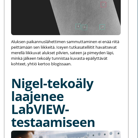
Aluksen paikannuslähettimen sammuttaminen ei enää riitä
peittämään sen liikkeitä. Iceyen tutkasatelliitit havaitsevat
merellä liikkuvat alukset pilvien, sateen ja pimeyden läpi,
minkä jälkeen tekoäly tunnistaa kuvasta epäilyttävät
kohteet, yhtiö kertoo blogissaan.
Nigel-tekoäly
laajenee
LabVIEW-
testaamiseen