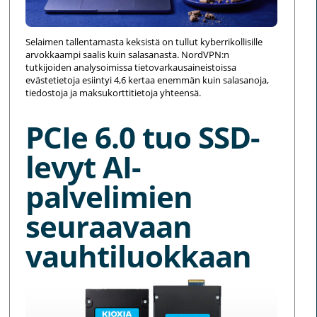
Selaimen tallentamasta keksistä on tullut kyberrikollisille
arvokkaampi saalis kuin salasanasta. NordVPN:n
tutkijoiden analysoimissa tietovarkausaineistoissa
evästetietoja esiintyi 4,6 kertaa enemmän kuin salasanoja,
tiedostoja ja maksukorttitietoja yhteensä.
PCIe 6.0 tuo SSD-
levyt AI-
palvelimien
seuraavaan
vauhtiluokkaan