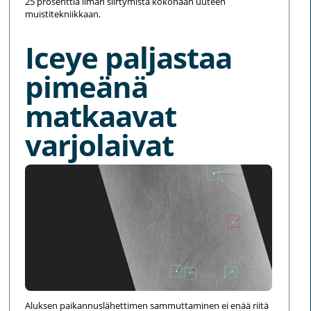
25 prosenttia ilman siirtymistä kokonaan uuteen
muistitekniikkaan.
Iceye paljastaa
pimeänä
matkaavat
varjolaivat
Aluksen paikannuslähettimen sammuttaminen ei enää riitä