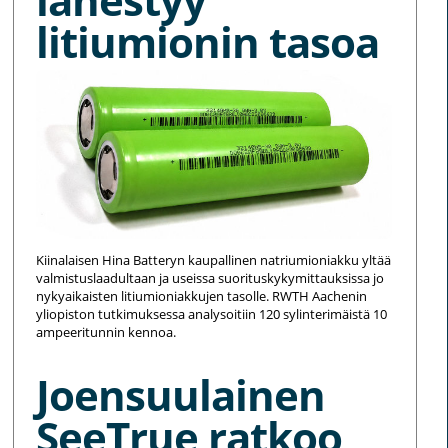
litiumionin tasoa
Kiinalaisen Hina Batteryn kaupallinen natriumioniakku yltää
valmistuslaadultaan ja useissa suorituskykymittauksissa jo
nykyaikaisten litiumioniakkujen tasolle. RWTH Aachenin
yliopiston tutkimuksessa analysoitiin 120 sylinterimäistä 10
ampeeritunnin kennoa.
Joensuulainen
SeeTrue ratkoo