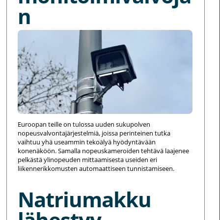
n
Euroopan teille on tulossa uuden sukupolven
nopeusvalvontajärjestelmiä, joissa perinteinen tutka
vaihtuu yhä useammin tekoälyä hyödyntävään
konenäköön. Samalla nopeuskameroiden tehtävä laajenee
pelkästä ylinopeuden mittaamisesta useiden eri
liikennerikkomusten automaattiseen tunnistamiseen.
Natriumakku
lähestyy