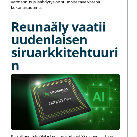
varmennus ja jäähdytys on suunniteltava yhtenä
kokonaisuutena.
Reunaäly vaatii
uudenlaisen
siruarkkitehtuuri
n
Paikallinen tekoälylaskenta voi tyhjentää pienen laitteen