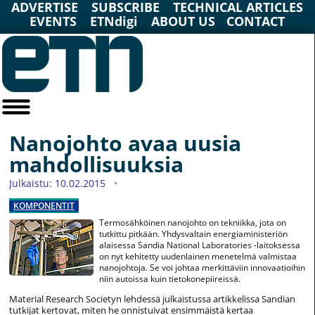
ADVERTISE
SUBSCRIBE
TECHNICAL ARTICLES
EVENTS
ETNdigi
ABOUT US
CONTACT
Nanojohto avaa uusia
mahdollisuuksia
Julkaistu: 10.02.2015
KOMPONENTIT
Termosähköinen nanojohto on tekniikka, jota on
tutkittu pitkään. Yhdysvaltain energiaministeriön
alaisessa Sandia National Laboratories -laitoksessa
on nyt kehitetty uudenlainen menetelmä valmistaa
nanojohtoja. Se voi johtaa merkittäviin innovaatioihin
niin autoissa kuin tietokonepiireissä.
Material Research Societyn lehdessä julkaistussa artikkelissa Sandian
tutkijat kertovat, miten he onnistuivat ensimmäistä kertaa