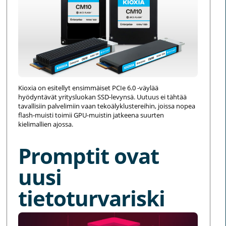
Kioxia on esitellyt ensimmäiset PCIe 6.0 -väylää
hyödyntävät yritysluokan SSD-levynsä. Uutuus ei tähtää
tavallisiin palvelimiin vaan tekoälyklustereihin, joissa nopea
flash-muisti toimii GPU-muistin jatkeena suurten
kielimallien ajossa.
Promptit ovat
uusi
tietoturvariski