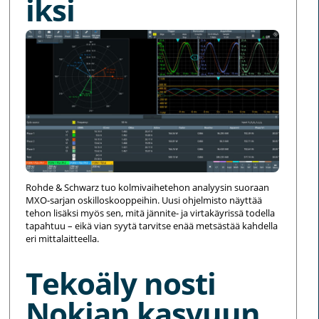
iksi
Rohde & Schwarz tuo kolmivaihetehon analyysin suoraan
MXO-sarjan oskilloskooppeihin. Uusi ohjelmisto näyttää
tehon lisäksi myös sen, mitä jännite- ja virtakäyrissä todella
tapahtuu – eikä vian syytä tarvitse enää metsästää kahdella
eri mittalaitteella.
Tekoäly nosti
Nokian kasvuun