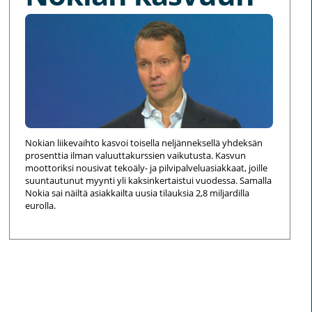
Nokian liikevaihto kasvoi toisella neljänneksellä yhdeksän
prosenttia ilman valuuttakurssien vaikutusta. Kasvun
moottoriksi nousivat tekoäly- ja pilvipalveluasiakkaat, joille
suuntautunut myynti yli kaksinkertaistui vuodessa. Samalla
Nokia sai näiltä asiakkailta uusia tilauksia 2,8 miljardilla
eurolla.