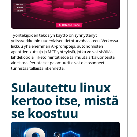
Työntekijöiden tekoälyn käyttö on synnyttänyt
yritysverkkoihin uudenlaisen tietoturvahaasteen. Verkossa
liikkuu yhä enemmän AI-prompteja, autonomisten
agenttien kutsuja ja MCP-yhteyksiä, jotka voivat sisältää
lähdekoodia, liiketoimintatietoa tai muuta arkaluonteista
aineistoa. Perinteiset palomuurit eivät ole osanneet
tunnistaa tällaista liikennettä.
Sulautettu linux
kertoo itse, mistä
se koostuu