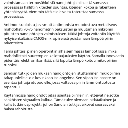
valmistamaan termosähköisiä nanojohtoja niin, että samassa
prosessissa hallittiin kiteiden suuntaa, kiteiden kokoa ja rakenteen
yhtenäisyyttä. Aiemmin tätä ei ole voitu toteuttaa samassa
prosessissa.
Antimonisuoloista ja vismuttiantimonista muodostuva metalliseos
mahdollisti 70-75 nanometrin paksuisten ja muutaman mikronin
pituisten nanojohtojen valmistuksen. Näitä johtoja voitaisiin käyttää
nykyisenkaltaisia CMOS-mikropiireissä poistamaan lämpöä piirin
rakenteista.
Tämä johtaisi piirien operointiin alhaisemmassa lämpötilassa, mikä
mahdollistaisi suurempien kellotaajuuksien käytön. Samalla innovaatio
pidentäisi elektroniikan ikää, sillä lopulta lämpö koituu mikropiirien
tuhoksi.
Sandian tutkijoiden mukaan nanojohtojen istuttaminen mikropiirien
takapuolelle ei ole kovinkaan iso ongelma. Sen sijaan iso haaste on
asentaa johtoja etupuolelle, jossa valtaosa piirin lämmöntuotosta
tapahtuu.
Käytännössä nanojohdot pitää asentaa piirille niin, etteivät ne sotke
sähköisten signaalien kulkua. Tämä tulee olemaan pitkäaikainen ja
kallis tutkimusprojekti, johon Sandian tutkijat aikovat seuraavaksi
hakea rahoitusta.