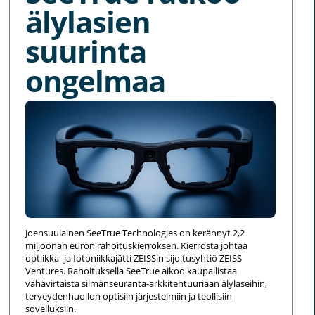
älylasien
suurinta
ongelmaa
Joensuulainen SeeTrue Technologies on kerännyt 2,2
miljoonan euron rahoituskierroksen. Kierrosta johtaa
optiikka- ja fotoniikkajätti ZEISSin sijoitusyhtiö ZEISS
Ventures. Rahoituksella SeeTrue aikoo kaupallistaa
vähävirtaista silmänseuranta-arkkitehtuuriaan älylaseihin,
terveydenhuollon optisiin järjestelmiin ja teollisiin
sovelluksiin.