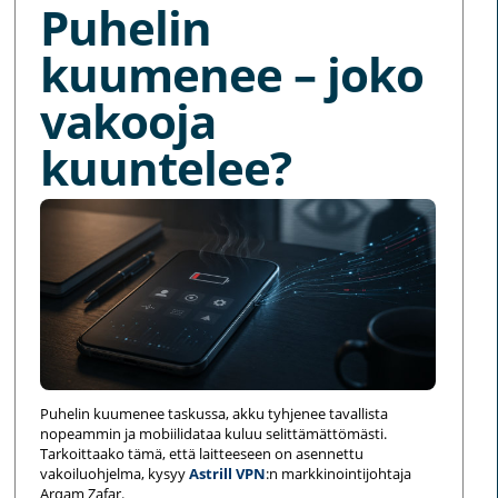
Puhelin
kuumenee – joko
vakooja
kuuntelee?
Puhelin kuumenee taskussa, akku tyhjenee tavallista
nopeammin ja mobiilidataa kuluu selittämättömästi.
Tarkoittaako tämä, että laitteeseen on asennettu
vakoiluohjelma, kysyy
Astrill VPN
:n markkinointijohtaja
Arqam Zafar.