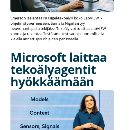
Emerson laajentaa NI Nigel-tekoälyn koko LabVIEW+-
ohjelmistoperheeseen. Samalla Nigel siirtyy
neuvonantajasta tekijäksi. Tekoäly voi tuottaa LabVIEW-
koodia ja rakentaa TestStand-testisarjoja luonnollisella
kielellä annettujen ohjeiden perusteella.
Microsoft laittaa
tekoälyagentit
hyökkäämään