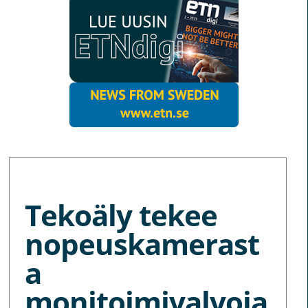
MORE NEWS
Tekoäly tekee
nopeuskamerast
a
monitoimivalvoja