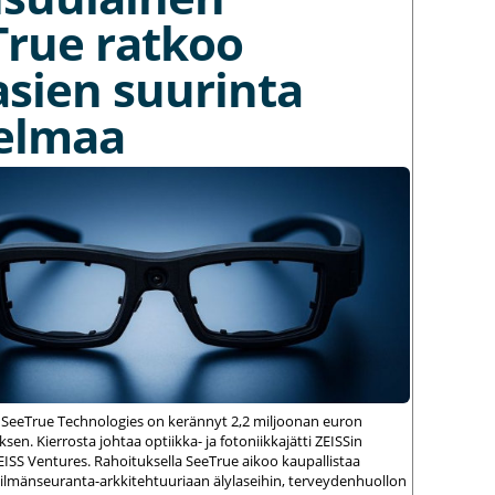
True ratkoo
asien suurinta
elmaa
 SeeTrue Technologies on kerännyt 2,2 miljoonan euron
sen. Kierrosta johtaa optiikka- ja fotoniikkajätti ZEISSin
ZEISS Ventures. Rahoituksella SeeTrue aikoo kaupallistaa
silmänseuranta-arkkitehtuuriaan älylaseihin, terveydenhuollon