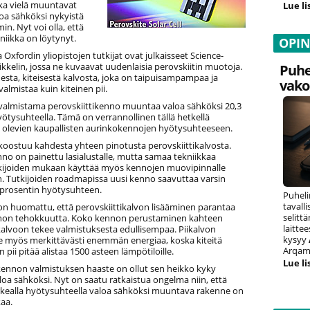
tka vielä muuntavat
Lue li
oa sähköksi nykyistä
. Nyt voi olla, että
kniikka on löytynyt.
OPI
a Oxfordin yliopistojen tutkijat ovat julkaisseet Science-
ikkelin, jossa ne kuvaavat uudenlaisia perovskiitin muotoja.
Puhe
sta, kiteisestä kalvosta, joka on taipuisampampaa ja
vako
lmistaa kuin kiteinen pii.
 valmistama perovskiittikenno muuntaa valoa sähköksi 20,3
ötysuhteella. Tämä on verrannollinen tällä hetkellä
a olevien kaupallisten aurinkokennojen hyötysuhteeseen.
koostuu kahdesta yhteen pinotusta perovskiittikalvosta.
no on painettu lasialustalle, mutta samaa tekniikkaa
kijoiden mukaan käyttää myös kennojen muovipinnalle
. Tutkijoiden roadmapissa uusi kenno saavuttaa varsin
 prosentin hyötysuhteen.
Puheli
tavall
on huomattu, että perovskiittikalvon lisääminen parantaa
selitt
non tehokkuutta. Koko kennon perustaminen kahteen
laitte
kalvoon tekee valmistuksesta edullisempaa. Piikalvon
kysyy
ie myös merkittävästi enemmän energiaa, koska kiteitä
Arqam 
 pii pitää alistaa 1500 asteen lämpötiloille.
Lue li
ikennon valmistuksen haaste on ollut sen heikko kyky
oa sähköksi. Nyt on saatu ratkaistua ongelma niin, että
orkealla hyötysuhteella valoa sähköksi muuntava rakenne on
kaa.