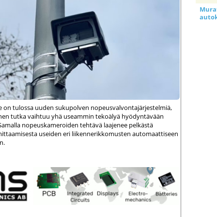
Murat
auto
le on tulossa uuden sukupolven nopeusvalvontajärjestelmiä,
einen tutka vaihtuu yhä useammin tekoälyä hyödyntävään
amalla nopeuskameroiden tehtävä laajenee pelkästä
ittaamisesta useiden eri liikennerikkomusten automaattiseen
n.