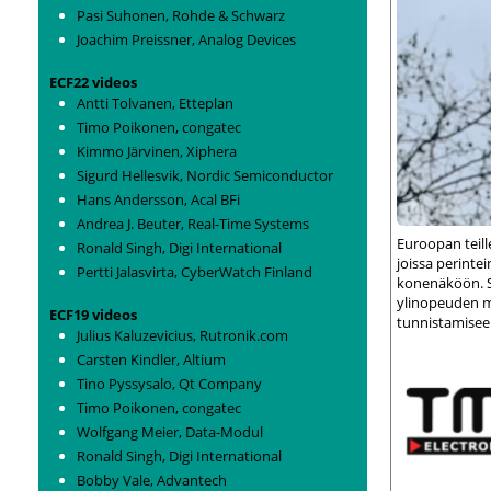
Pasi Suhonen, Rohde & Schwarz
Joachim Preissner, Analog Devices
ECF22 videos
Antti Tolvanen, Etteplan
Timo Poikonen, congatec
Kimmo Järvinen, Xiphera
Sigurd Hellesvik, Nordic Semiconductor
Hans Andersson, Acal BFi
Andrea J. Beuter, Real-Time Systems
Euroopan teil
Ronald Singh, Digi International
joissa perint
Pertti Jalasvirta, CyberWatch Finland
konenäköön. S
ylinopeuden m
ECF19 videos
tunnistamisee
Julius Kaluzevicius, Rutronik.com
Carsten Kindler, Altium
Tino Pyssysalo, Qt Company
Timo Poikonen, congatec
Wolfgang Meier, Data-Modul
Ronald Singh, Digi International
Bobby Vale, Advantech