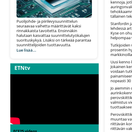
kennoja, jo
auringonval
tehokkaammin
tällainen te
Puolijohde- ja piirilevysuunnittelun
Stanfordin j
seuraavaa vaihetta määrittävät kaksi
lehdessä art
rinnakkaista tavoitetta. Ensinnäkin
Kyse on ohue
halutaan kasvattaa suunnittelutyökalujen
helpompaa va
suorituskykyä. Lisäksi on tärkeää parantaa
suunnittelijoiden tuottavuutta.
Tutkijoiden
prosentin hy
Lue lisää...
markkinoill
Uusi kenno 
Jokainen ken
ETNtv
voidaan tut
painamiseen
nopeasti 30
Jo aiemmin 
aurinkoken
perovskiitti
valmistus v
tuottaakseen
Perovskiitt
muuntaa val
riittävän k
riittävän va
ECF25 videos