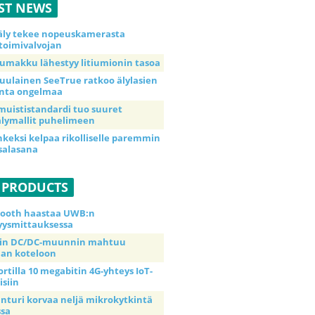
ST NEWS
äly tekee nopeuskamerasta
toimivalvojan
umakku lähestyy litiumionin tasoa
uulainen SeeTrue ratkoo älylasien
inta ongelmaa
muististandardi tuo suuret
lymallit puhelimeen
nkeksi kelpaa rikolliselle paremmin
salasana
 PRODUCTS
tooth haastaa UWB:n
yysmittauksessa
tin DC/DC-muunnin mahtuu
an koteloon
ortilla 10 megabitin 4G-yhteys IoT-
isiin
anturi korvaa neljä mikrokytkintä
ssa