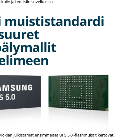
elmiin ja teollisiin sovelluksiin.
 muististandardi
suuret
älymallit
elimeen
ioxian julkistamat ensimmäiset UFS 5.0 -flashmuistit kertovat,