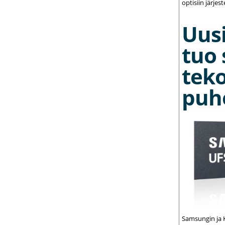
optisiin järjest
Uusi
tuo 
teko
puh
Samsungin ja K