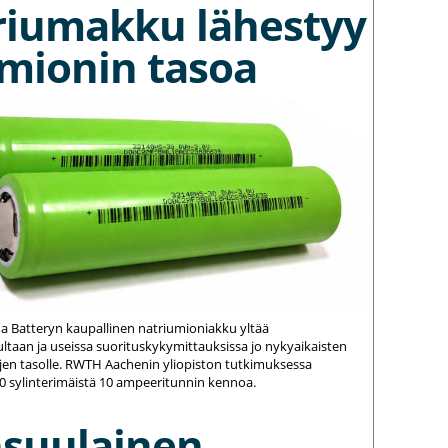
riumakku lähestyy
umionin tasoa
na Batteryn kaupallinen natriumioniakku yltää
ltaan ja useissa suorituskykymittauksissa jo nykyaikaisten
jen tasolle. RWTH Aachenin yliopiston tutkimuksessa
20 sylinterimäistä 10 ampeeritunnin kennoa.
nsuulainen