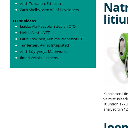
Nat
Antti Tolvanen, Etteplan
Zach Shelby, Arm VP of Developers
liti
ECF18 videos
Jaakko Ala-Paavola, Etteplan CTO
Heikki Ailisto, VTT
Lauri Koskinen, Minima Processor CTO
Tim Jensen, Avnet Integrated
Antti Löytynoja, Mathworks
Ilmari Veijola, Siemens
Kiinalaisen Hi
valmistuslaadu
litiumioniakku
analysoitiin 1
Joe