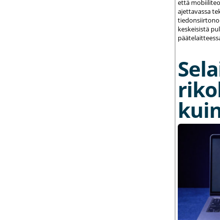
että mobiilite
ajettavassa te
tiedonsiirton
keskeisistä pu
päätelaitteess
Sela
riko
kuin