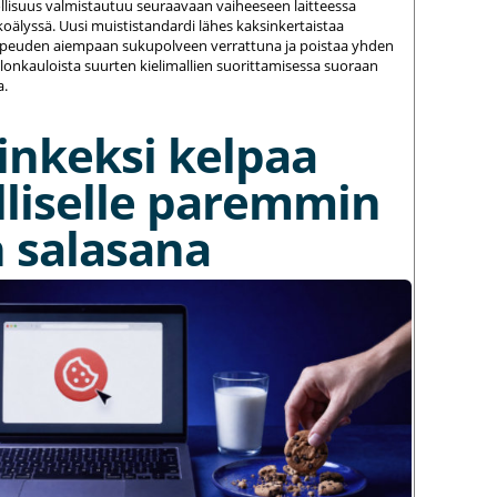
ollisuus valmistautuu seuraavaan vaiheeseen laitteessa
koälyssä. Uusi muististandardi lähes kaksinkertaistaa
opeuden aiempaan sukupolveen verrattuna ja poistaa yhden
llonkauloista suurten kielimallien suorittamisessa suoraan
a.
inkeksi kelpaa
lliselle paremmin
 salasana