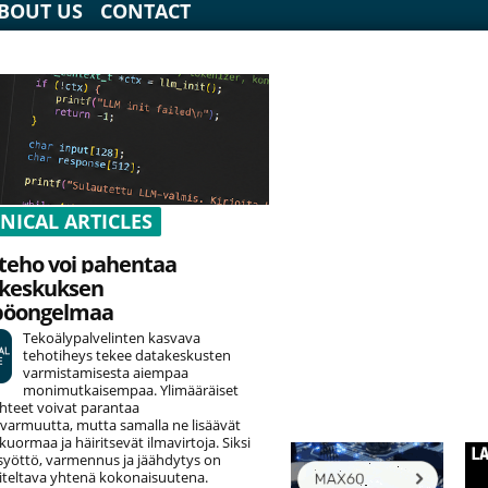
BOUT US
CONTACT
NICAL ARTICLES
teho voi pahentaa
keskuksen
pöongelmaa
Tekoälypalvelinten kasvava
tehotiheys tekee datakeskusten
varmistamisesta aiempaa
monimutkaisempaa. Ylimääräiset
hteet voivat parantaa
varmuutta, mutta samalla ne lisäävät
uormaa ja häiritsevät ilmavirtoja. Siksi
yöttö, varmennus ja jäähdytys on
teltava yhtenä kokonaisuutena.