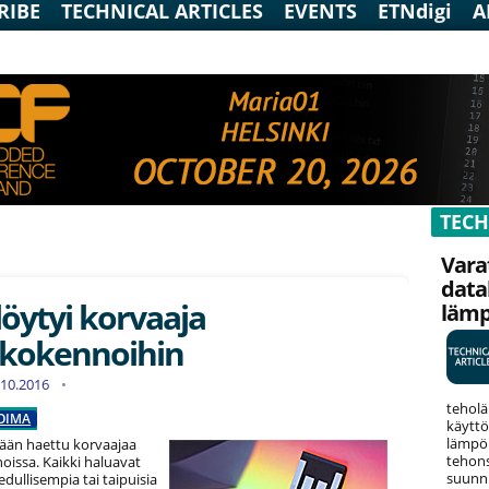
RIBE
TECHNICAL ARTICLES
EVENTS
ETNdigi
A
TECH
Vara
data
 löytyi korvaaja
läm
nkokennoihin
4.10.2016
teholä
OIMA
käyttö
lämpök
tkään haettu korvaajaa
tehons
oissa. Kaikki haluavat
suunni
dullisempia tai taipuisia