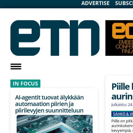
ADVERTISE
SUBSC
IN F
OCUS
Piille
auri
AI-agentit tuovat älykkään
automaation piirien ja
Julkaistu: 2
piirilevyjen suunnitteluun
SÄHKÖ & V
Piille on pi
aurinkokenn
kevyempiä, e