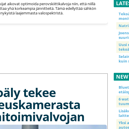
LATE
ijat aikovat optimoida perovskiittikalvoja niin, että niillä
ttaa yhä korkeampia jännitteitä. Tämä edellyttää sähkön
 nykyistä laajemmasta valospektristä.
Teko
moni
Natri
Joens
suur
Uusi 
tekoä
Selai
kuin 
NEW
oäly tekee
Blue
etäis
euskamerasta
6 wa
tuum
itoimivalvojan
Lisäk
laitte
Yksi 
auto