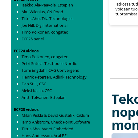
Jatkossa tutk
Jaakko Ala-Paavola, Etteplan
voidaan tuo
Aku Wilenius, CN Rood
tuottamista
Tiitus Aho, Tria Technologies
Joe Hill, Digi International
Timo Poikonen, congatec
ECF25 panel
ECF24 videos
Timo Poikonen, congatec
Petri Sutela, Testhouse Nordic
Tomi Engdahl, CVG Convergens
Henrik Petersen, Adlink Technology
MORE NEWS
Dan Still , CSC
Aleksi Kallio, CSC
Tek
Antti Tolvanen, Etteplan
nop
ECF23 videos
Milan Piskla & David Gustafik, Ciklum
mon
Jarno Ahlström, Check Point Software
Tiitus Aho, Avnet Embedded
Hans Andersson, Acal BFi