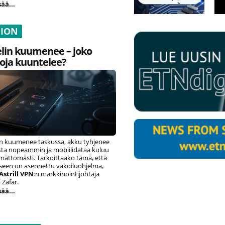
sää...
NION
lin kuumenee – joko
oja kuuntelee?
n kuumenee taskussa, akku tyhjenee
ista nopeammin ja mobiilidataa kuluu
ämättömästi. Tarkoittaako tämä, että
eseen on asennettu vakoiluohjelma,
Astrill VPN
:n markkinointijohtaja
Zafar.
sää...