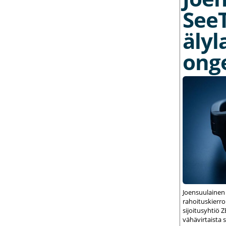
See
älyl
ong
Joensuulainen
rahoituskierrok
sijoitusyhtiö 
vähävirtaista 