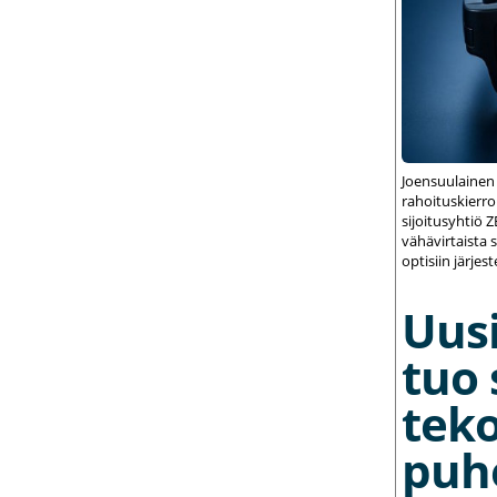
Joensuulainen
rahoituskierrok
sijoitusyhtiö 
vähävirtaista 
optisiin järjest
Uusi
tuo 
teko
puh