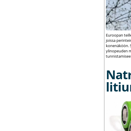
Euroopan teil
joissa perint
konenäköön. S
ylinopeuden m
tunnistamisee
Nat
liti