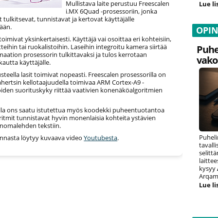
Mullistava laite perustuu Freescalen
Lue li
i.MX 6Quad -prosessoriin, jonka
t tulkitsevat, tunnistavat ja kertovat käyttäjälle
ään.
OPI
oimivat yksinkertaisesti. Käyttäjä vai osoittaa eri kohteisiin,
tteihin tai ruokalistoihin. Laseihin integroitu kamera siirtää
Puhe
aation prosessorin tulkittavaksi ja tulos kerrotaan
vako
autta käyttäjälle.
eella lasit toimivat nopeasti. Freescalen prosessorilla on
gahertsin kellotaajuudella toimivaa ARM Cortex-A9 -
joiden suorituskyky riittää vaativien konenäköalgoritmien
ulla ons saatu istutettua myös koodekki puheentuotantoa
ritmit tunnistavat hyvin monenlaisia kohteita ystävien
anomalehden tekstiin.
Puheli
innasta löytyy kuvaava video
Youtubesta
.
tavall
selitt
laitte
kysyy
Arqam 
Lue li