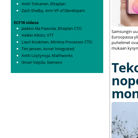
Antti Tolvanen, Etteplan
Zach Shelby, Arm VP of Developers
ECF18 videos
Jaakko Ala-Paavola, Etteplan CTO
Samsungin uus
Heikki Ailisto, VTT
Euroopassa yli
Lauri Koskinen, Minima Processor CTO
puhelimet ovat
mukaan kysynt
Tim Jensen, Avnet Integrated
Antti Löytynoja, Mathworks
Tek
Ilmari Veijola, Siemens
nop
mon