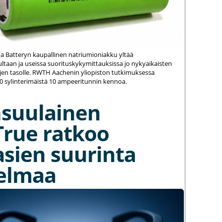
na Batteryn kaupallinen natriumioniakku yltää
ltaan ja useissa suorituskykymittauksissa jo nykyaikaisten
jen tasolle. RWTH Aachenin yliopiston tutkimuksessa
20 sylinterimäistä 10 ampeeritunnin kennoa.
nsuulainen
True ratkoo
asien suurinta
elmaa