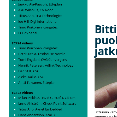
Jaakko Ala-Paavola, Etteplan
Aku Wilenius, CN Rood
MORE NEWS
Tiitus Aho, Tria Technologies
Joe Hill, Digi International
Bit
Timo Poikonen, congatec
ECF25 panel
puo
ECF24 videos
jat
Timo Poikonen, congatec
Petri Sutela, Testhouse Nordic
Tomi Engdahl, CVG Convergens
Henrik Petersen, Adlink Technology
Dan Still , CSC
Aleksi Kallio, CSC
Antti Tolvanen, Etteplan
ECF23 videos
Milan Piskla & David Gustafik, Ciklum
Jarno Ahlström, Check Point Software
Tiitus Aho, Avnet Embedded
Bittiumin vah
Hans Andersson, Acal BFi
synnyttämä het