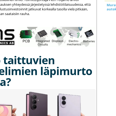
auksen yhteydessä järjestetyssä lehdistötilaisuudessa, että
Murat
stusinvestoinnit jatkuvat korkealla tasolla vielä pitkään,
auto
an saataisiin rauha.
 taittuvien
elimien läpimurto
a?