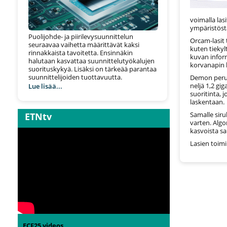
voimalla lasi
ympäristöst
Puolijohde- ja piirilevysuunnittelun
Orcam-lasit t
seuraavaa vaihetta määrittävät kaksi
kuten tiekyl
rinnakkaista tavoitetta. Ensinnäkin
kuvan inform
halutaan kasvattaa suunnittelutyökalujen
korvanapin k
suorituskykyä. Lisäksi on tärkeää parantaa
suunnittelijoiden tuottavuutta.
Demon perust
neljä 1,2 gi
Lue lisää...
suoritinta, 
laskentaan.
Samalle sir
ETNtv
varten. Algo
kasvoista s
Lasien toim
ECF25 videos