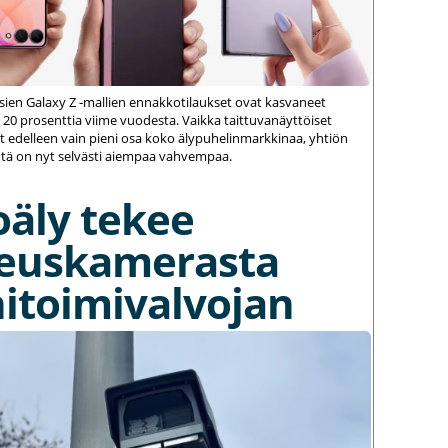
ien Galaxy Z -mallien ennakkotilaukset ovat kasvaneet
 20 prosenttia viime vuodesta. Vaikka taittuvanäyttöiset
 edelleen vain pieni osa koko älypuhelinmarkkinaa, yhtiön
ä on nyt selvästi aiempaa vahvempaa.
oäly tekee
euskamerasta
itoimivalvojan