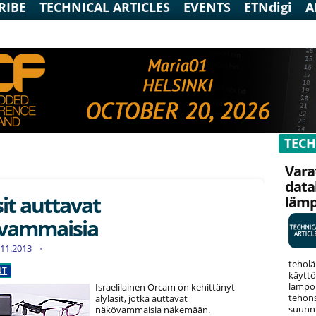
RIBE
TECHNICAL ARTICLES
EVENTS
ETNdigi
A
TECH
Vara
data
sit auttavat
läm
vammaisia
7.11.2013
teholä
UT
käyttö
lämpök
Israelilainen Orcam on kehittänyt
tehons
älylasit, jotka auttavat
suunni
näkövammaisia näkemään.