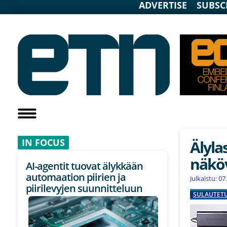
ADVERTISE
SUBSC
IN F
OCUS
Älyla
näkö
AI-agentit tuovat älykkään
automaation piirien ja
Julkaistu: 0
piirilevyjen suunnitteluun
SULAUTET