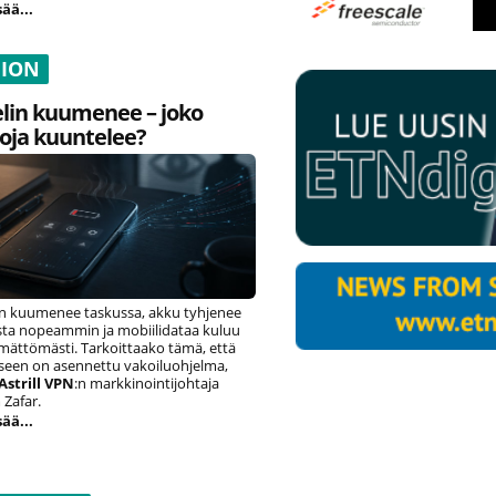
sää...
NION
lin kuumenee – joko
oja kuuntelee?
n kuumenee taskussa, akku tyhjenee
ista nopeammin ja mobiilidataa kuluu
ämättömästi. Tarkoittaako tämä, että
eseen on asennettu vakoiluohjelma,
Astrill VPN
:n markkinointijohtaja
Zafar.
sää...