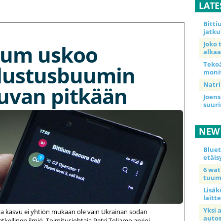
LATE
Bitt
jatku
Joko 
tium uskoo
alkaa
Teko
lustusbuumin
moni
Natri
kuvan pitkään
Joens
suur
NEW
Blue
etäis
6 wa
tuum
Lisäk
laitte
Yksi 
va kasvu ei yhtiön mukaan ole vain Ukrainan sodan
auto
kellinen ilmiö. Toimitusjohtaja Petri Toljamo arvioi