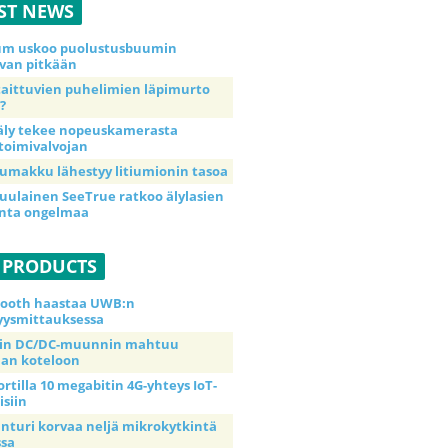
ST NEWS
ium uskoo puolustusbuumin
van pitkään
taittuvien puhelimien läpimurto
?
äly tekee nopeuskamerasta
toimivalvojan
umakku lähestyy litiumionin tasoa
uulainen SeeTrue ratkoo älylasien
inta ongelmaa
 PRODUCTS
tooth haastaa UWB:n
yysmittauksessa
tin DC/DC-muunnin mahtuu
an koteloon
ortilla 10 megabitin 4G-yhteys IoT-
isiin
anturi korvaa neljä mikrokytkintä
ssa