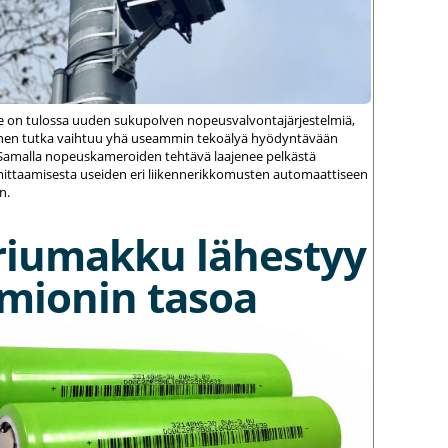
le on tulossa uuden sukupolven nopeusvalvontajärjestelmiä,
einen tutka vaihtuu yhä useammin tekoälyä hyödyntävään
amalla nopeuskameroiden tehtävä laajenee pelkästä
ittaamisesta useiden eri liikennerikkomusten automaattiseen
n.
riumakku lähestyy
umionin tasoa