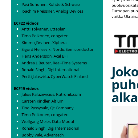
Pasi Suhonen, Rohde & Schwarz
puolivuosikats
Euroopan puolu
Joachim Preissner, Analog Devices
vaikka Ukraina
ECF22 videos
Antti Tolvanen, Etteplan
Timo Poikonen, congatec
Kimmo Järvinen, Xiphera
Sigurd Hellesvik, Nordic Semiconductor
Hans Andersson, Acal BFi
Andrea J. Beuter, Real-Time Systems
Joko
Ronald Singh, Digi International
Pertti Jalasvirta, CyberWatch Finland
puh
ECF19 videos
alka
Julius Kaluzevicius, Rutronik.com
Carsten Kindler, Altium
Tino Pyssysalo, Qt Company
Timo Poikonen, congatec
Wolfgang Meier, Data-Modul
Ronald Singh, Digi International
Bobby Vale, Advantech