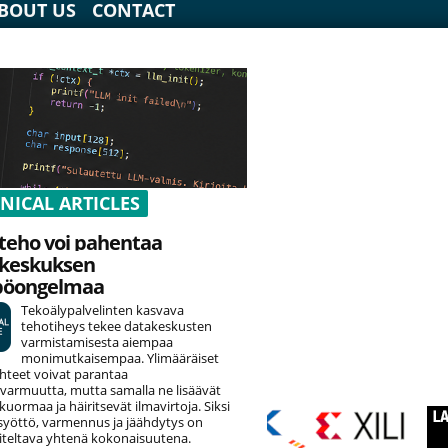
BOUT US
CONTACT
NICAL ARTICLES
teho voi pahentaa
keskuksen
pöongelmaa
Tekoälypalvelinten kasvava
tehotiheys tekee datakeskusten
varmistamisesta aiempaa
monimutkaisempaa. Ylimääräiset
hteet voivat parantaa
varmuutta, mutta samalla ne lisäävät
uormaa ja häiritsevät ilmavirtoja. Siksi
yöttö, varmennus ja jäähdytys on
teltava yhtenä kokonaisuutena.