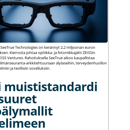
 SeeTrue Technologies on kerännyt 2,2 miljoonan euron
sen. Kierrosta johtaa optiikka- ja fotoniikkajätti ZEISSin
ZEISS Ventures. Rahoituksella SeeTrue aikoo kaupallistaa
silmänseuranta-arkkitehtuuriaan älylaseihin, terveydenhuollon
elmiin ja teollisiin sovelluksiin.
 muististandardi
suuret
älymallit
elimeen