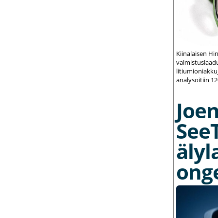
Kiinalaisen Hi
valmistuslaadu
litiumioniakku
analysoitiin 1
Joe
See
älyl
ong