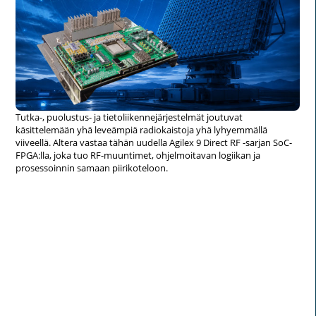
Tutka-, puolustus- ja tietoliikennejärjestelmät joutuvat
käsittelemään yhä leveämpiä radiokaistoja yhä lyhyemmällä
viiveellä. Altera vastaa tähän uudella Agilex 9 Direct RF -sarjan SoC-
FPGA:lla, joka tuo RF-muuntimet, ohjelmoitavan logiikan ja
prosessoinnin samaan piirikoteloon.