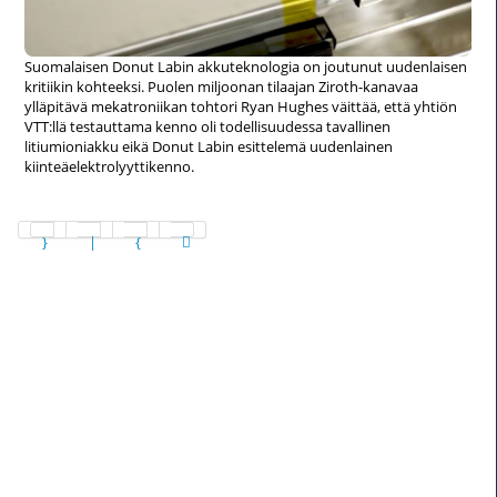
Suomalaisen Donut Labin akkuteknologia on joutunut uudenlaisen
kritiikin kohteeksi. Puolen miljoonan tilaajan Ziroth-kanavaa
ylläpitävä mekatroniikan tohtori Ryan Hughes väittää, että yhtiön
VTT:llä testauttama kenno oli todellisuudessa tavallinen
litiumioniakku eikä Donut Labin esittelemä uudenlainen
kiinteäelektrolyyttikenno.
Sivu 8 / 1265