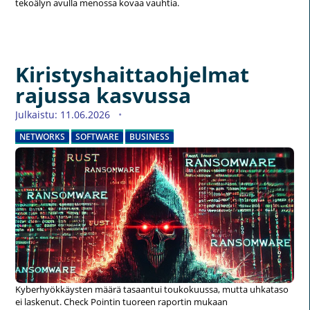
tekoälyn avulla menossa kovaa vauhtia.
Kiristyshaittaohjelmat
rajussa kasvussa
Julkaistu: 11.06.2026
NETWORKS
SOFTWARE
BUSINESS
Kyberhyökkäysten määrä tasaantui toukokuussa, mutta uhkataso
ei laskenut. Check Pointin tuoreen raportin mukaan