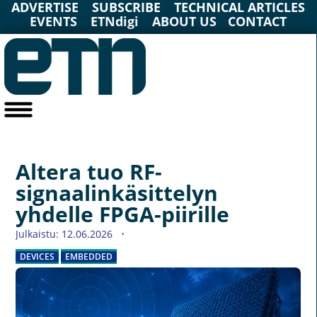
ADVERTISE
SUBSCRIBE
TECHNICAL ARTICLES
EVENTS
ETNdigi
ABOUT US
CONTACT
Altera tuo RF-
signaalinkäsittelyn
yhdelle FPGA-piirille
Julkaistu: 12.06.2026
DEVICES
EMBEDDED