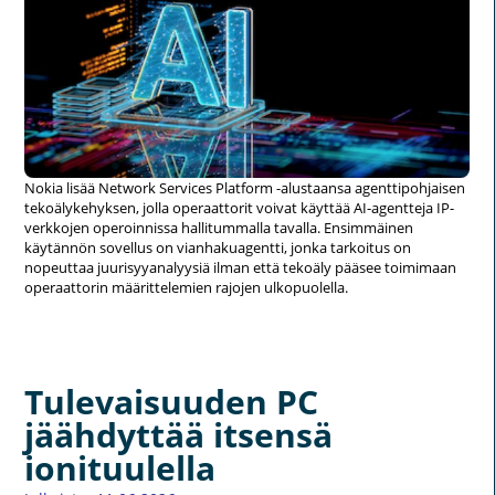
Nokia lisää Network Services Platform -alustaansa agenttipohjaisen
tekoälykehyksen, jolla operaattorit voivat käyttää AI-agentteja IP-
verkkojen operoinnissa hallitummalla tavalla. Ensimmäinen
käytännön sovellus on vianhakuagentti, jonka tarkoitus on
nopeuttaa juurisyyanalyysiä ilman että tekoäly pääsee toimimaan
operaattorin määrittelemien rajojen ulkopuolella.
Tulevaisuuden PC
jäähdyttää itsensä
ionituulella