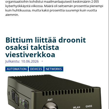
organisaatioihin kohdistui maailmanlaajuisesti keskimäärin 2 055
kyberhyökkäystä viikossa. Määrä oli seitsemän prosenttia pienempi
kuin huhtikuussa, mutta kaksi prosenttia suurempi kuin vuotta
aiemmin.
Bittium liittää droonit
osaksi taktista
viestiverkkoa
Julkaistu: 10.06.2026
AUTOMATION
DEVICES
NETWORKS