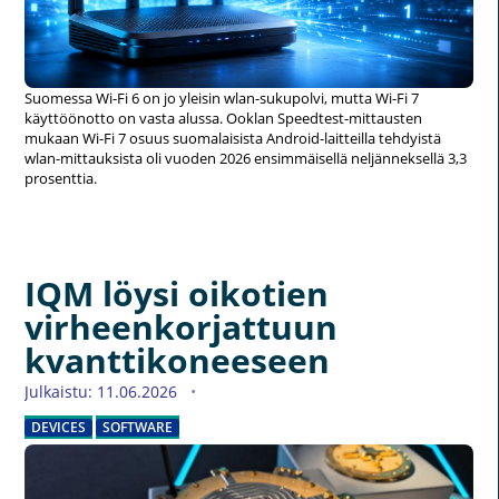
Suomessa Wi-Fi 6 on jo yleisin wlan-sukupolvi, mutta Wi-Fi 7
käyttöönotto on vasta alussa. Ooklan Speedtest-mittausten
mukaan Wi-Fi 7 osuus suomalaisista Android-laitteilla tehdyistä
wlan-mittauksista oli vuoden 2026 ensimmäisellä neljänneksellä 3,3
prosenttia.
IQM löysi oikotien
virheenkorjattuun
kvanttikoneeseen
Julkaistu: 11.06.2026
DEVICES
SOFTWARE