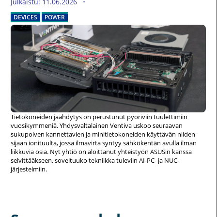
Julkaistu: 11.06.2026
DEVICES
POWER
Tietokoneiden jäähdytys on perustunut pyöriviin tuulettimiin
vuosikymmeniä. Yhdysvaltalainen Ventiva uskoo seuraavan
sukupolven kannettavien ja minitietokoneiden käyttävän niiden
sijaan ionituulta, jossa ilmavirta syntyy sähkökentän avulla ilman
liikkuvia osia. Nyt yhtiö on aloittanut yhteistyön ASUSin kanssa
selvittääkseen, soveltuuko tekniikka tuleviin AI-PC- ja NUC-
järjestelmiin.