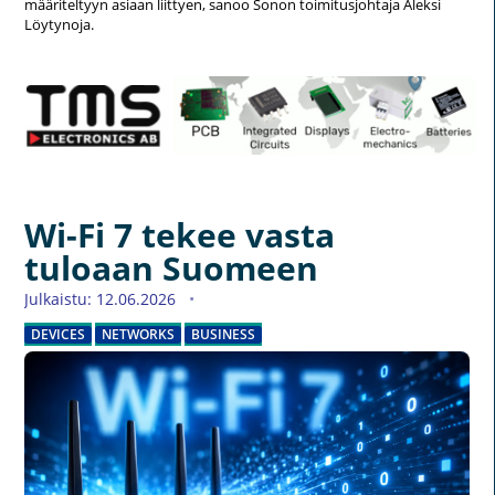
määriteltyyn asiaan liittyen, sanoo Sonon toimitusjohtaja Aleksi
Löytynoja.
Wi-Fi 7 tekee vasta
tuloaan Suomeen
Julkaistu: 12.06.2026
DEVICES
NETWORKS
BUSINESS