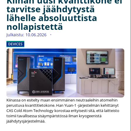
Kiinan uusi kvanttikone ei
tarvitse jäähdytystä
lähelle absoluuttista
nollapistettä
Julkaistu: 10.06.2026
DEVICES
Kiinassa on esitelty maan ensimmäinen neutraaleihin atomeihin
perustuva kvanttitietokone. Han Yuan-1 -järjestelmän kehittänyt
CAS Cold Atom Technology korostaa erityisesti sitä, että laitteisto
toimii tavallisessa sisäympäristössä ilman kryogeenistä
jäähdytysjärjestelmää.