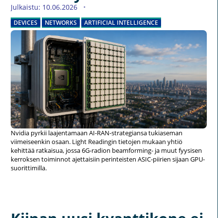
Julkaistu: 10.06.2026
DEVICES
NETWORKS
ARTIFICIAL INTELLIGENCE
Nvidia pyrkii laajentamaan AI-RAN-strategiansa tukiaseman
viimeiseenkin osaan. Light Readingin tietojen mukaan yhtiö
kehittää ratkaisua, jossa 6G-radion beamforming- ja muut fyysisen
kerroksen toiminnot ajettaisiin perinteisten ASIC-piirien sijaan GPU-
suorittimilla.