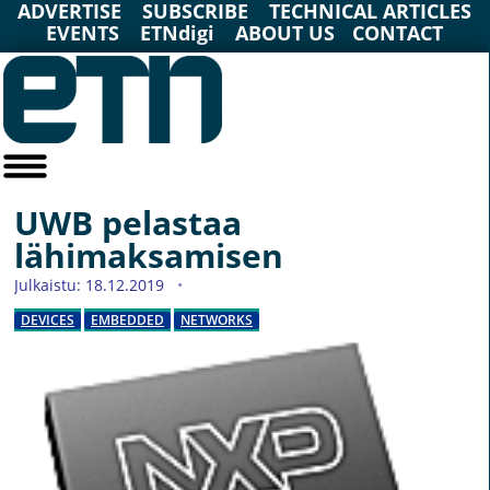
ADVERTISE
SUBSCRIBE
TECHNICAL ARTICLES
EVENTS
ETNdigi
ABOUT US
CONTACT
UWB pelastaa
lähimaksamisen
Julkaistu: 18.12.2019
DEVICES
EMBEDDED
NETWORKS