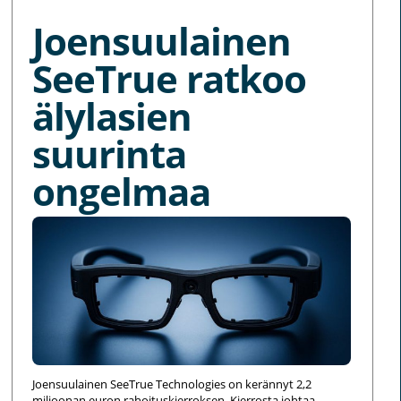
Joensuulainen
SeeTrue ratkoo
älylasien
suurinta
ongelmaa
Joensuulainen SeeTrue Technologies on kerännyt 2,2
miljoonan euron rahoituskierroksen. Kierrosta johtaa