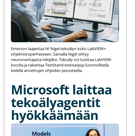
Emerson laajentaa NI Nigel-tekoälyn koko LabVIEW+-
ohjelmistoperheeseen. Samalla Nigel siirtyy
neuvonantajasta tekijäksi. Tekoäly voi tuottaa LabVIEW-
koodia ja rakentaa TestStand-testisarjoja luonnollisella
kielellä annettujen ohjeiden perusteella.
Microsoft laittaa
tekoälyagentit
hyökkäämään