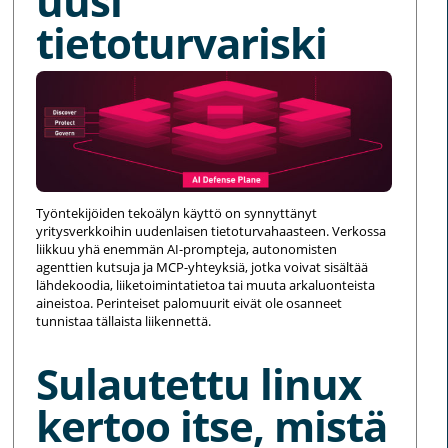
uusi
tietoturvariski
Työntekijöiden tekoälyn käyttö on synnyttänyt
yritysverkkoihin uudenlaisen tietoturvahaasteen. Verkossa
liikkuu yhä enemmän AI-prompteja, autonomisten
agenttien kutsuja ja MCP-yhteyksiä, jotka voivat sisältää
lähdekoodia, liiketoimintatietoa tai muuta arkaluonteista
aineistoa. Perinteiset palomuurit eivät ole osanneet
tunnistaa tällaista liikennettä.
Sulautettu linux
kertoo itse, mistä