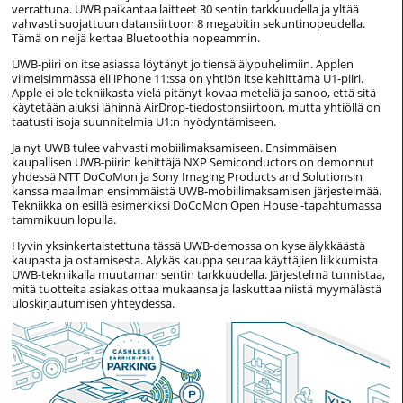
verrattuna. UWB paikantaa laitteet 30 sentin tarkkuudella ja yltää
vahvasti suojattuun datansiirtoon 8 megabitin sekuntinopeudella.
Tämä on neljä kertaa Bluetoothia nopeammin.
UWB-piiri on itse asiassa löytänyt jo tiensä älypuhelimiin. Applen
viimeisimmässä eli iPhone 11:ssa on yhtiön itse kehittämä U1-piiri.
Apple ei ole tekniikasta vielä pitänyt kovaa meteliä ja sanoo, että sitä
käytetään aluksi lähinnä AirDrop-tiedostonsiirtoon, mutta yhtiöllä on
taatusti isoja suunnitelmia U1:n hyödyntämiseen.
Ja nyt UWB tulee vahvasti mobiilimaksamiseen. Ensimmäisen
kaupallisen UWB-piirin kehittäjä NXP Semiconductors on demonnut
yhdessä NTT DoCoMon ja Sony Imaging Products and Solutionsin
kanssa maailman ensimmäistä UWB-mobiilimaksamisen järjestelmää.
Tekniikka on esillä esimerkiksi DoCoMon Open House -tapahtumassa
tammikuun lopulla.
Hyvin yksinkertaistettuna tässä UWB-demossa on kyse älykkäästä
kaupasta ja ostamisesta. Älykäs kauppa seuraa käyttäjien liikkumista
UWB-tekniikalla muutaman sentin tarkkuudella. Järjestelmä tunnistaa,
mitä tuotteita asiakas ottaa mukaansa ja laskuttaa niistä myymälästä
uloskirjautumisen yhteydessä.