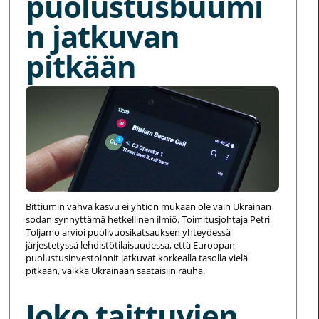
puolustusbuumi
n jatkuvan
pitkään
Bittiumin vahva kasvu ei yhtiön mukaan ole vain Ukrainan
sodan synnyttämä hetkellinen ilmiö. Toimitusjohtaja Petri
Toljamo arvioi puolivuosikatsauksen yhteydessä
järjestetyssä lehdistötilaisuudessa, että Euroopan
puolustusinvestoinnit jatkuvat korkealla tasolla vielä
pitkään, vaikka Ukrainaan saataisiin rauha.
Joko taittuvien