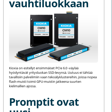
vauhtiluokkaan
Kioxia on esitellyt ensimmäiset PCIe 6.0 -väylää
hyödyntävät yritysluokan SSD-levynsä. Uutuus ei tähtää
tavallisiin palvelimiin vaan tekoälyklustereihin, joissa nopea
flash-muisti toimii GPU-muistin jatkeena suurten
kielimallien ajossa.
Promptit ovat