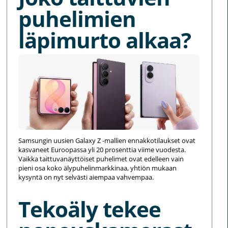
puhelimien
läpimurto alkaa?
Samsungin uusien Galaxy Z -mallien ennakkotilaukset ovat
kasvaneet Euroopassa yli 20 prosenttia viime vuodesta.
Vaikka taittuvanäyttöiset puhelimet ovat edelleen vain
pieni osa koko älypuhelinmarkkinaa, yhtiön mukaan
kysyntä on nyt selvästi aiempaa vahvempaa.
Tekoäly tekee