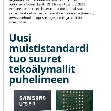
optiikka- ja fotoniikkajätti ZEISSin sijoitusyhtiö ZEISS
Ventures. Rahoituksella SeeTrue aikoo kaupallistaa
vähävirtaista silmänseuranta-arkkitehtuuriaan älylaseihin,
terveydenhuollon optisiin järjestelmiin ja teollisiin
sovelluksiin.
Uusi
muististandardi
tuo suuret
tekoälymallit
puhelimeen