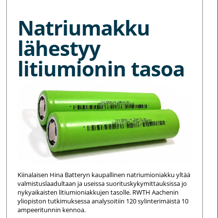
Natriumakku
lähestyy
litiumionin tasoa
Kiinalaisen Hina Batteryn kaupallinen natriumioniakku yltää
valmistuslaadultaan ja useissa suorituskykymittauksissa jo
nykyaikaisten litiumioniakkujen tasolle. RWTH Aachenin
yliopiston tutkimuksessa analysoitiin 120 sylinterimäistä 10
ampeeritunnin kennoa.