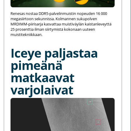
Renesas nostaa DDR5-palvelinmuistin nopeuden 16 000
megasiirtoon sekunnissa. Kolmannen sukupolven
MRDIMM-piirisarja kasvattaa muistiväylän kaistanleveyttä
25 prosenttia ilman siirtymistä kokonaan uuteen
muistitekniikkaan.
Iceye paljastaa
pimeänä
matkaavat
varjolaivat