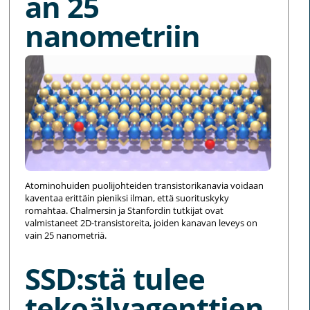
an 25
nanometriin
Atominohuiden puolijohteiden transistorikanavia voidaan
kaventaa erittäin pieniksi ilman, että suorituskyky
romahtaa. Chalmersin ja Stanfordin tutkijat ovat
valmistaneet 2D-transistoreita, joiden kanavan leveys on
vain 25 nanometriä.
SSD:stä tulee
tekoälyagenttien