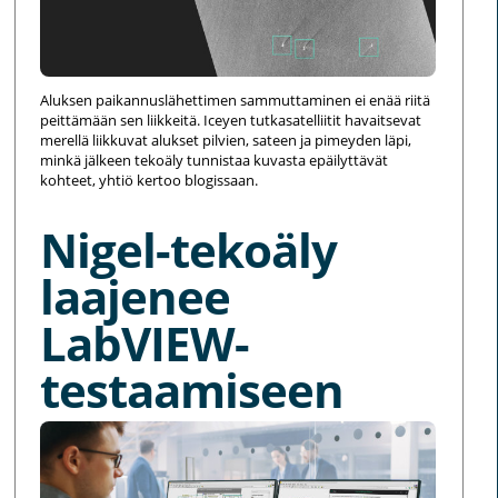
Aluksen paikannuslähettimen sammuttaminen ei enää riitä
peittämään sen liikkeitä. Iceyen tutkasatelliitit havaitsevat
merellä liikkuvat alukset pilvien, sateen ja pimeyden läpi,
minkä jälkeen tekoäly tunnistaa kuvasta epäilyttävät
kohteet, yhtiö kertoo blogissaan.
Nigel-tekoäly
laajenee
LabVIEW-
testaamiseen