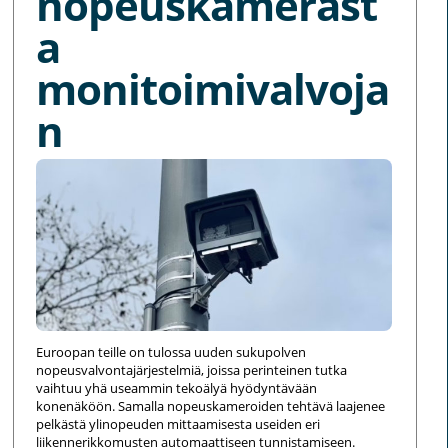
nopeuskamerast
a
monitoimivalvoja
n
Euroopan teille on tulossa uuden sukupolven
nopeusvalvontajärjestelmiä, joissa perinteinen tutka
vaihtuu yhä useammin tekoälyä hyödyntävään
konenäköön. Samalla nopeuskameroiden tehtävä laajenee
pelkästä ylinopeuden mittaamisesta useiden eri
liikennerikkomusten automaattiseen tunnistamiseen.