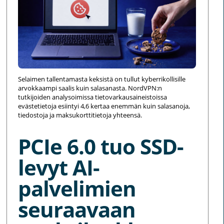
Selaimen tallentamasta keksistä on tullut kyberrikollisille
arvokkaampi saalis kuin salasanasta. NordVPN:n
tutkijoiden analysoimissa tietovarkausaineistoissa
evästetietoja esiintyi 4,6 kertaa enemmän kuin salasanoja,
tiedostoja ja maksukorttitietoja yhteensä.
PCIe 6.0 tuo SSD-
levyt AI-
palvelimien
seuraavaan