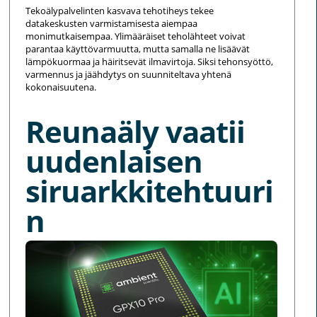
Tekoälypalvelinten kasvava tehotiheys tekee
datakeskusten varmistamisesta aiempaa
monimutkaisempaa. Ylimääräiset teholähteet voivat
parantaa käyttövarmuutta, mutta samalla ne lisäävät
lämpökuormaa ja häiritsevät ilmavirtoja. Siksi tehonsyöttö,
varmennus ja jäähdytys on suunniteltava yhtenä
kokonaisuutena.
Reunaäly vaatii
uudenlaisen
siruarkkitehtuuri
n