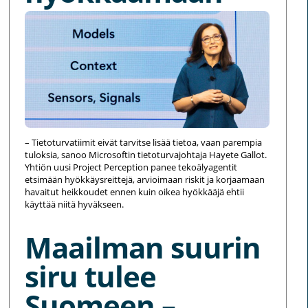
– Tietoturvatiimit eivät tarvitse lisää tietoa, vaan parempia
tuloksia, sanoo Microsoftin tietoturvajohtaja Hayete Gallot.
Yhtiön uusi Project Perception panee tekoälyagentit
etsimään hyökkäysreittejä, arvioimaan riskit ja korjaamaan
havaitut heikkoudet ennen kuin oikea hyökkääjä ehtii
käyttää niitä hyväkseen.
Maailman suurin
siru tulee
Suomeen –