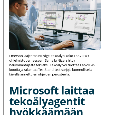
Emerson laajentaa NI Nigel-tekoälyn koko LabVIEW+-
ohjelmistoperheeseen. Samalla Nigel siirtyy
neuvonantajasta tekijäksi. Tekoäly voi tuottaa LabVIEW-
koodia ja rakentaa TestStand-testisarjoja luonnollisella
kielellä annettujen ohjeiden perusteella.
Microsoft laittaa
tekoälyagentit
hyökkäämään