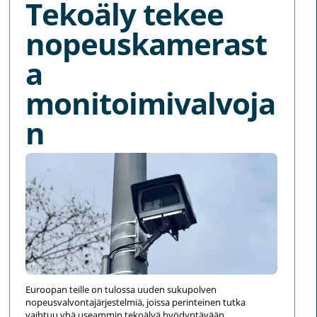
Tekoäly tekee
nopeuskamerast
a
monitoimivalvoja
n
Euroopan teille on tulossa uuden sukupolven
nopeusvalvontajärjestelmiä, joissa perinteinen tutka
vaihtuu yhä useammin tekoälyä hyödyntävään