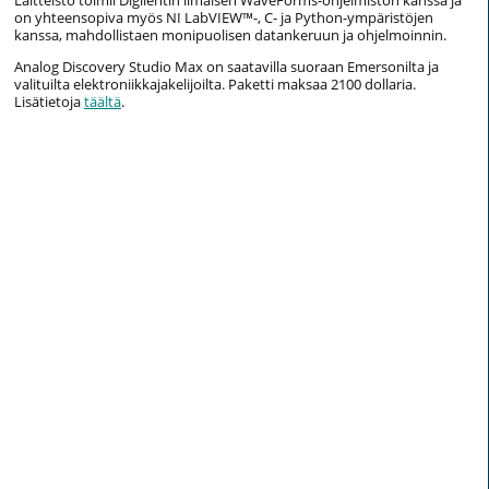
on yhteensopiva myös NI LabVIEW™-, C- ja Python-ympäristöjen
kanssa, mahdollistaen monipuolisen datankeruun ja ohjelmoinnin.
Analog Discovery Studio Max on saatavilla suoraan Emersonilta ja
valituilta elektroniikkajakelijoilta. Paketti maksaa 2100 dollaria.
Lisätietoja
täältä
.