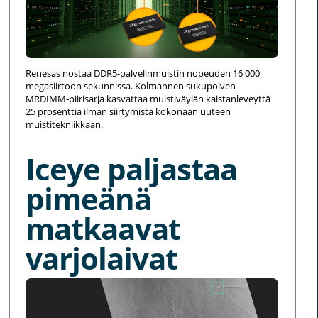
Renesas nostaa DDR5-palvelinmuistin nopeuden 16 000
megasiirtoon sekunnissa. Kolmannen sukupolven
MRDIMM-piirisarja kasvattaa muistiväylän kaistanleveyttä
25 prosenttia ilman siirtymistä kokonaan uuteen
muistitekniikkaan.
Iceye paljastaa
pimeänä
matkaavat
varjolaivat