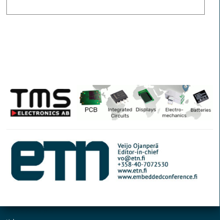
© Elektroniikkalehti
Section Tapet