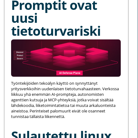
Promptit ovat
uusi
tietoturvariski
Työntekijöiden tekoälyn käyttö on synnyttänyt
yritysverkkoihin uudenlaisen tietoturvahaasteen. Verkossa
liikkuu yhä enemmän AI-prompteja, autonomisten
agenttien kutsuja ja MCP-yhteyksiä, jotka voivat sisältää
lähdekoodia, liiketoimintatietoa tai muuta arkaluonteista
aineistoa. Perinteiset palomuurit eivät ole osanneet
tunnistaa tällaista liikennettä.
Sulautettu linux