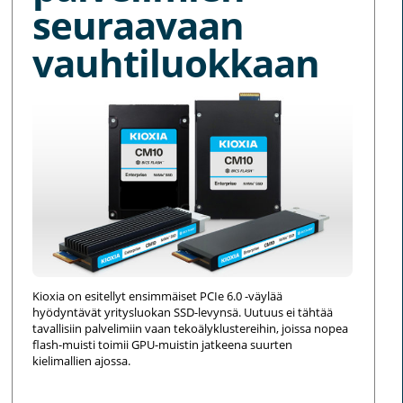
seuraavaan
vauhtiluokkaan
Kioxia on esitellyt ensimmäiset PCIe 6.0 -väylää
hyödyntävät yritysluokan SSD-levynsä. Uutuus ei tähtää
tavallisiin palvelimiin vaan tekoälyklustereihin, joissa nopea
flash-muisti toimii GPU-muistin jatkeena suurten
kielimallien ajossa.