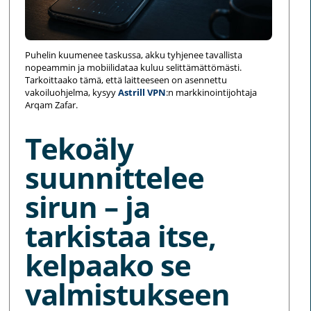
Puhelin kuumenee taskussa, akku tyhjenee tavallista
nopeammin ja mobiilidataa kuluu selittämättömästi.
Tarkoittaako tämä, että laitteeseen on asennettu
vakoiluohjelma, kysyy
Astrill VPN
:n markkinointijohtaja
Arqam Zafar.
Tekoäly
suunnittelee
sirun – ja
tarkistaa itse,
kelpaako se
valmistukseen