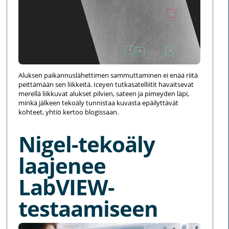
Aluksen paikannuslähettimen sammuttaminen ei enää riitä
peittämään sen liikkeitä. Iceyen tutkasatelliitit havaitsevat
merellä liikkuvat alukset pilvien, sateen ja pimeyden läpi,
minkä jälkeen tekoäly tunnistaa kuvasta epäilyttävät
kohteet, yhtiö kertoo blogissaan.
Nigel-tekoäly
laajenee
LabVIEW-
testaamiseen