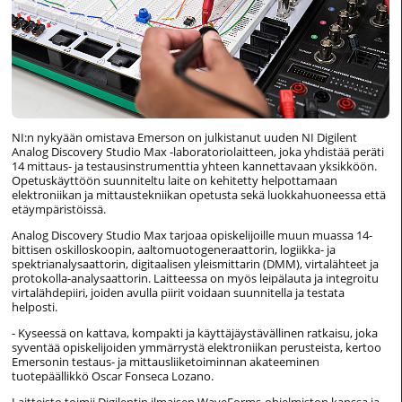
NI:n nykyään omistava Emerson on julkistanut uuden NI Digilent
Analog Discovery Studio Max -laboratoriolaitteen, joka yhdistää peräti
14 mittaus- ja testausinstrumenttia yhteen kannettavaan yksikköön.
Opetuskäyttöön suunniteltu laite on kehitetty helpottamaan
elektroniikan ja mittaustekniikan opetusta sekä luokkahuoneessa että
etäympäristöissä.
Analog Discovery Studio Max tarjoaa opiskelijoille muun muassa 14-
bittisen oskilloskoopin, aaltomuotogeneraattorin, logiikka- ja
spektrianalysaattorin, digitaalisen yleismittarin (DMM), virtalähteet ja
protokolla-analysaattorin. Laitteessa on myös leipälauta ja integroitu
virtalähdepiiri, joiden avulla piirit voidaan suunnitella ja testata
helposti.
- Kyseessä on kattava, kompakti ja käyttäjäystävällinen ratkaisu, joka
syventää opiskelijoiden ymmärrystä elektroniikan perusteista, kertoo
Emersonin testaus- ja mittausliiketoiminnan akateeminen
tuotepäällikkö Oscar Fonseca Lozano.
Laitteisto toimii Digilentin ilmaisen WaveForms-ohjelmiston kanssa ja