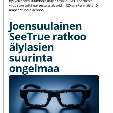
nykyaikaisten litiumioniakkujen tasolle. RWTH Aachenin
yliopiston tutkimuksessa analysoitiin 120 sylinterimäistä 10
ampeeritunnin kennoa.
Joensuulainen
SeeTrue ratkoo
älylasien
suurinta
ongelmaa