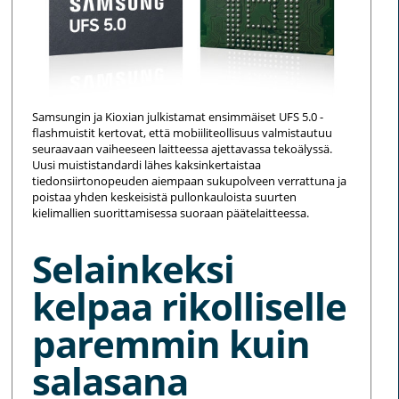
Samsungin ja Kioxian julkistamat ensimmäiset UFS 5.0 -
flashmuistit kertovat, että mobiiliteollisuus valmistautuu
seuraavaan vaiheeseen laitteessa ajettavassa tekoälyssä.
Uusi muististandardi lähes kaksinkertaistaa
tiedonsiirtonopeuden aiempaan sukupolveen verrattuna ja
poistaa yhden keskeisistä pullonkauloista suurten
kielimallien suorittamisessa suoraan päätelaitteessa.
Selainkeksi
kelpaa rikolliselle
paremmin kuin
salasana