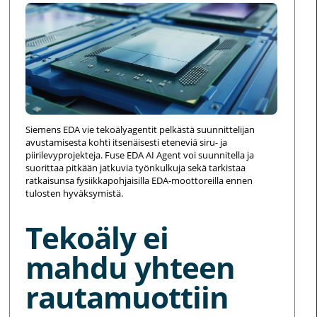
Siemens EDA vie tekoälyagentit pelkästä suunnittelijan
avustamisesta kohti itsenäisesti eteneviä siru- ja
piirilevyprojekteja. Fuse EDA AI Agent voi suunnitella ja
suorittaa pitkään jatkuvia työnkulkuja sekä tarkistaa
ratkaisunsa fysiikkapohjaisilla EDA-moottoreilla ennen
tulosten hyväksymistä.
Tekoäly ei
mahdu yhteen
rautamuottiin