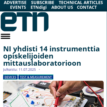
ADVERTISE
SUBSCRIBE
TECHNICAL ARTICLES
EVENTS
ETNdigi
ABOUT US
CONTACT
NI yhdisti 14 instrumenttia
opiskelijoiden
mittauslaboratorioon
Julkaistu: 11.07.2025
DEVICES
TEST & MEASUREMENT