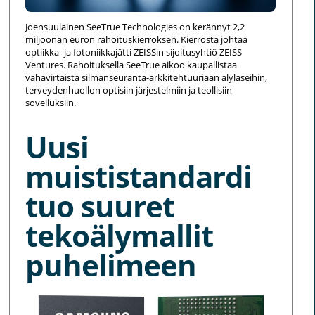
Joensuulainen SeeTrue Technologies on kerännyt 2,2
miljoonan euron rahoituskierroksen. Kierrosta johtaa
optiikka- ja fotoniikkajätti ZEISSin sijoitusyhtiö ZEISS
Ventures. Rahoituksella SeeTrue aikoo kaupallistaa
vähävirtaista silmänseuranta-arkkitehtuuriaan älylaseihin,
terveydenhuollon optisiin järjestelmiin ja teollisiin
sovelluksiin.
Uusi
muististandardi
tuo suuret
tekoälymallit
puhelimeen