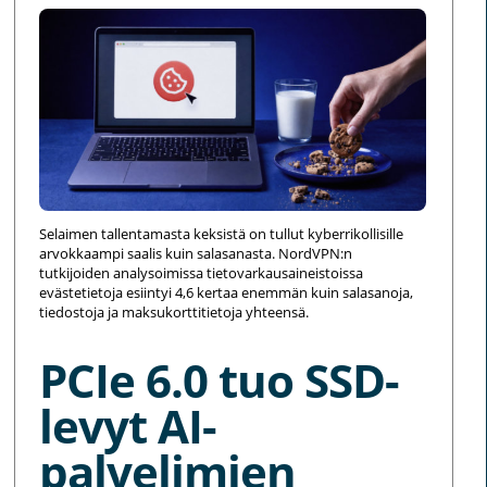
Selaimen tallentamasta keksistä on tullut kyberrikollisille
arvokkaampi saalis kuin salasanasta. NordVPN:n
tutkijoiden analysoimissa tietovarkausaineistoissa
evästetietoja esiintyi 4,6 kertaa enemmän kuin salasanoja,
tiedostoja ja maksukorttitietoja yhteensä.
PCIe 6.0 tuo SSD-
levyt AI-
palvelimien