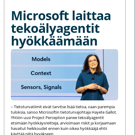
Microsoft laittaa
tekoälyagentit
hyökkäämään
– Tietoturvatiimit eivät tarvitse lisää tietoa, vaan parempia
tuloksia, sanoo Microsoftin tietoturvajohtaja Hayete Gallot.
Yhtiön uusi Project Perception panee tekoälyagentit
etsimään hyökkäysreittejä, arvioimaan riskit ja korjaamaan
havaitut heikkoudet ennen kuin oikea hyökkääjä ehtii
käyttää niitä hyväkseen.