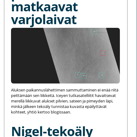
matkaavat
varjolaivat
Aluksen paikannuslähettimen sammuttaminen ei enää riitä
peittämään sen liikkeitä. Iceyen tutkasatelliitit havaitsevat
merellä liikkuvat alukset pilvien, sateen ja pimeyden läpi,
minkä jälkeen tekoäly tunnistaa kuvasta epäilyttävät
kohteet, yhtiö kertoo blogissaan.
Nigel-tekoäly