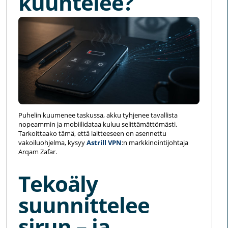
kuuntelee?
Puhelin kuumenee taskussa, akku tyhjenee tavallista
nopeammin ja mobiilidataa kuluu selittämättömästi.
Tarkoittaako tämä, että laitteeseen on asennettu
vakoiluohjelma, kysyy
Astrill VPN
:n markkinointijohtaja
Arqam Zafar.
Tekoäly
suunnittelee
sirun – ja