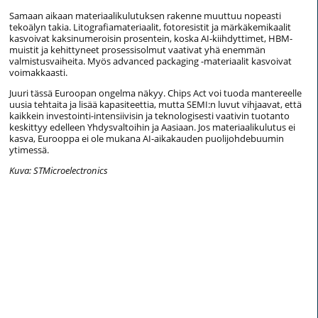
Samaan aikaan materiaalikulutuksen rakenne muuttuu nopeasti
tekoälyn takia. Litografiamateriaalit, fotoresistit ja märkäkemikaalit
kasvoivat kaksinumeroisin prosentein, koska AI-kiihdyttimet, HBM-
muistit ja kehittyneet prosessisolmut vaativat yhä enemmän
valmistusvaiheita. Myös advanced packaging -materiaalit kasvoivat
voimakkaasti.
Juuri tässä Euroopan ongelma näkyy. Chips Act voi tuoda mantereelle
uusia tehtaita ja lisää kapasiteettia, mutta SEMI:n luvut vihjaavat, että
kaikkein investointi-intensiivisin ja teknologisesti vaativin tuotanto
keskittyy edelleen Yhdysvaltoihin ja Aasiaan. Jos materiaalikulutus ei
kasva, Eurooppa ei ole mukana AI-aikakauden puolijohdebuumin
ytimessä.
Kuva: STMicroelectronics