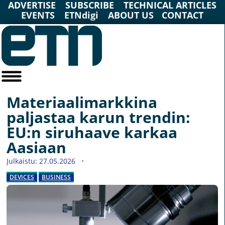
ADVERTISE
SUBSCRIBE
TECHNICAL ARTICLES
EVENTS
ETNdigi
ABOUT US
CONTACT
Materiaalimarkkina
paljastaa karun trendin:
EU:n siruhaave karkaa
Aasiaan
Julkaistu: 27.05.2026
DEVICES
BUSINESS