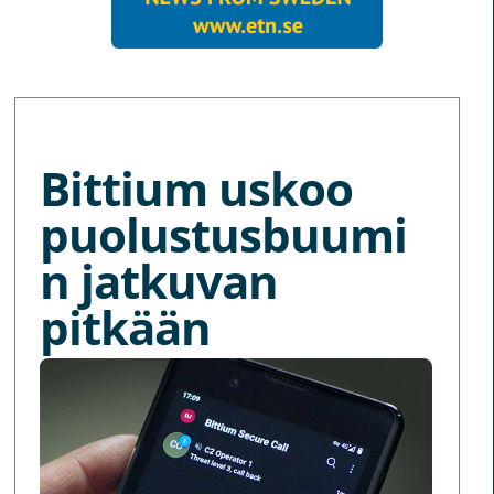
MORE NEWS
Bittium uskoo
puolustusbuumi
n jatkuvan
pitkään