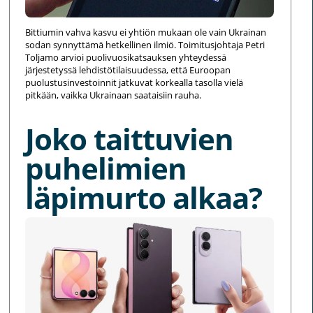
Bittiumin vahva kasvu ei yhtiön mukaan ole vain Ukrainan
sodan synnyttämä hetkellinen ilmiö. Toimitusjohtaja Petri
Toljamo arvioi puolivuosikatsauksen yhteydessä
järjestetyssä lehdistötilaisuudessa, että Euroopan
puolustusinvestoinnit jatkuvat korkealla tasolla vielä
pitkään, vaikka Ukrainaan saataisiin rauha.
Joko taittuvien
puhelimien
läpimurto alkaa?