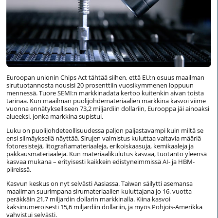
Euroopan unionin Chips Act tähtää siihen, että EU:n osuus maailman
sirutuotannosta nousisi 20 prosenttiin vuosikymmenen loppuun
mennessä. Tuore SEMI:n markkinadata kertoo kuitenkin aivan toista
tarinaa. Kun maailman puolijohdemateriaalien markkina kasvoi viime
vuonna ennätykselliseen 73,2 miljardiin dollariin, Eurooppa jäi ainoaksi
alueeksi, jonka markkina supistui.
Luku on puolijohdeteollisuudessa paljon paljastavampi kuin miltä se
ensi silmäyksellä näyttää. Sirujen valmistus kuluttaa valtavia määriä
fotoresistejä, litografiamateriaaleja, erikoiskaasuja, kemikaaleja ja
pakkausmateriaaleja. Kun materiaalikulutus kasvaa, tuotanto yleensä
kasvaa mukana – erityisesti kaikkein edistyneimmissä AI- ja HBM-
piireissä.
Kasvun keskus on nyt selvästi Aasiassa. Taiwan säilytti asemansa
maailman suurimpana sirumateriaalien kuluttajana jo 16. vuotta
peräkkäin 21,7 miljardin dollarin markkinalla. Kiina kasvoi
kaksinumeroisesti 15,6 miljardiin dollariin, ja myös Pohjois-Amerikka
vahvistui selvästi.