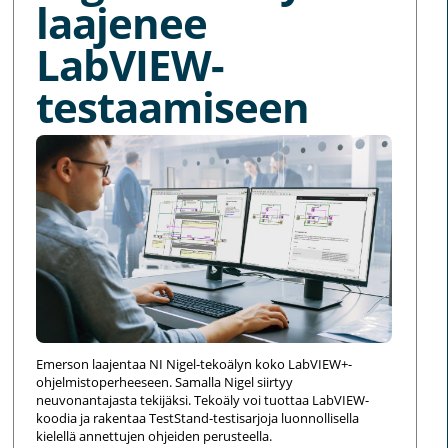
laajenee
LabVIEW-
testaamiseen
Emerson laajentaa NI Nigel-tekoälyn koko LabVIEW+-
ohjelmistoperheeseen. Samalla Nigel siirtyy
neuvonantajasta tekijäksi. Tekoäly voi tuottaa LabVIEW-
koodia ja rakentaa TestStand-testisarjoja luonnollisella
kielellä annettujen ohjeiden perusteella.