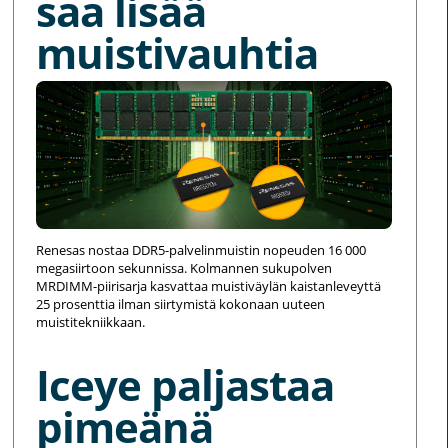
saa lisää
muistivauhtia
Renesas nostaa DDR5-palvelinmuistin nopeuden 16 000
megasiirtoon sekunnissa. Kolmannen sukupolven
MRDIMM-piirisarja kasvattaa muistiväylän kaistanleveyttä
25 prosenttia ilman siirtymistä kokonaan uuteen
muistitekniikkaan.
Iceye paljastaa
pimeänä