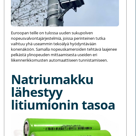
Euroopan teille on tulossa uuden sukupolven
nopeusvalvontajärjestelmiä, joissa perinteinen tutka
vaihtuu yhä useammin tekoälyä hyödyntävään
konenäköön. Samalla nopeuskameroiden tehtävä laajenee
pelkästä ylinopeuden mittaamisesta useiden eri
liikennerikkomusten automaattiseen tunnistamiseen.
Natriumakku
lähestyy
litiumionin tasoa