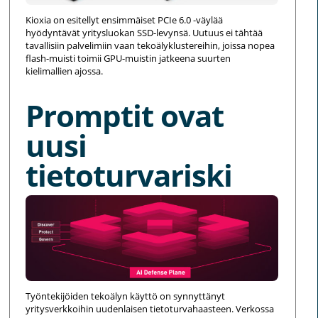
Kioxia on esitellyt ensimmäiset PCIe 6.0 -väylää
hyödyntävät yritysluokan SSD-levynsä. Uutuus ei tähtää
tavallisiin palvelimiin vaan tekoälyklustereihin, joissa nopea
flash-muisti toimii GPU-muistin jatkeena suurten
kielimallien ajossa.
Promptit ovat
uusi
tietoturvariski
Työntekijöiden tekoälyn käyttö on synnyttänyt
yritysverkkoihin uudenlaisen tietoturvahaasteen. Verkossa