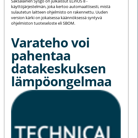
Saksalainen Sysgo on julkaissut ELinOS 8 -
käyttöjärjestelmän, joka kertoo automaattisesti, mistä
sulautetun laitteen ohjelmisto on rakennettu. Uuden
version kärki on jokaisessa käännöksessä syntyvä
ohjelmiston tuoteseloste eli SBOM.
Varateho voi
pahentaa
datakeskuksen
lämpöongelmaa