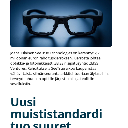
Joensuulainen SeeTrue Technologies on kerännyt 2,2
miljoonan euron rahoituskierroksen. Kierrosta johtaa
optiikka- ja fotoniikkajätti ZEISSin sijoitusyhtiö ZEISS
Ventures. Rahoituksella SeeTrue aikoo kaupallistaa
vähävirtaista silmänseuranta-arkkitehtuuriaan älylaseihin,
terveydenhuollon optisiin järjestelmiin ja teollisiin
sovelluksiin.
Uusi
muististandardi
tuo suuret