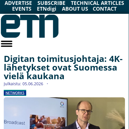
ADVERTISE
SUBSCRIBE
TECHNICAL ARTICLES
EVENTS
ETNdigi
ABOUT US
CONTACT
Digitan toimitusjohtaja: 4K-
lähetykset ovat Suomessa
vielä kaukana
Julkaistu: 05.06.2026
NETWORKS