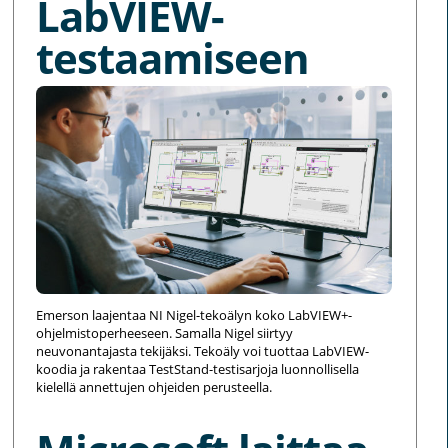
LabVIEW-
testaamiseen
Emerson laajentaa NI Nigel-tekoälyn koko LabVIEW+-
ohjelmistoperheeseen. Samalla Nigel siirtyy
neuvonantajasta tekijäksi. Tekoäly voi tuottaa LabVIEW-
koodia ja rakentaa TestStand-testisarjoja luonnollisella
kielellä annettujen ohjeiden perusteella.