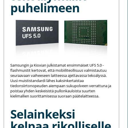
puhelimeen
Samsungin ja Kioxian julkistamat ensimmäiset UFS 5.0 -
flashmuistit kertovat, että mobiiliteollisuus valmistautuu
seuraavaan vaiheeseen laitteessa ajettavassa tekoälyssä.
Uusi muististandardi lähes kaksinkertaistaa
tiedonsiirtonopeuden aiempaan sukupolveen verrattuna ja
poistaa yhden keskeisistä pullonkauloista suurten
kielimallien suorittamisessa suoraan päätelaitteessa.
Selainkeksi
kelpaa rikolliselle