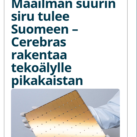
Maailman suurin
siru tulee
Suomeen –
Cerebras
rakentaa
tekoälylle
pikakaistan