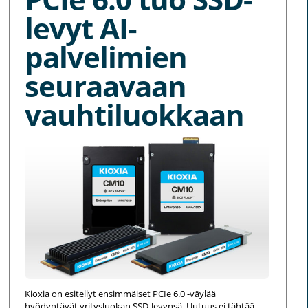
levyt AI-
palvelimien
seuraavaan
vauhtiluokkaan
Kioxia on esitellyt ensimmäiset PCIe 6.0 -väylää
hyödyntävät yritysluokan SSD-levynsä. Uutuus ei tähtää