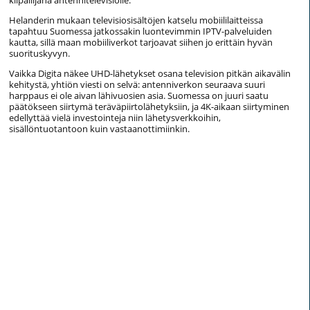
kilpailijana antennitelevisiolle.
Helanderin mukaan televisiosisältöjen katselu mobiililaitteissa
tapahtuu Suomessa jatkossakin luontevimmin IPTV-palveluiden
kautta, sillä maan mobiiliverkot tarjoavat siihen jo erittäin hyvän
suorituskyvyn.
Vaikka Digita näkee UHD-lähetykset osana television pitkän aikavälin
kehitystä, yhtiön viesti on selvä: antenniverkon seuraava suuri
harppaus ei ole aivan lähivuosien asia. Suomessa on juuri saatu
päätökseen siirtymä teräväpiirtolähetyksiin, ja 4K-aikaan siirtyminen
edellyttää vielä investointeja niin lähetysverkkoihin,
sisällöntuotantoon kuin vastaanottimiinkin.