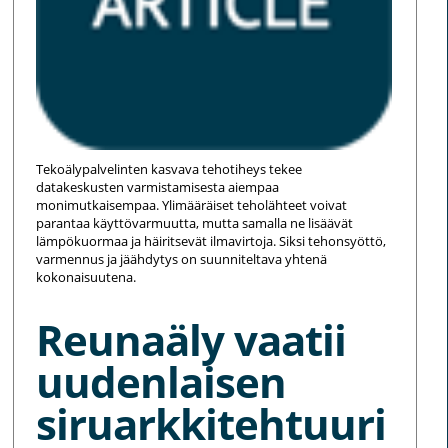
Tekoälypalvelinten kasvava tehotiheys tekee
datakeskusten varmistamisesta aiempaa
monimutkaisempaa. Ylimääräiset teholähteet voivat
parantaa käyttövarmuutta, mutta samalla ne lisäävät
lämpökuormaa ja häiritsevät ilmavirtoja. Siksi tehonsyöttö,
varmennus ja jäähdytys on suunniteltava yhtenä
kokonaisuutena.
Reunaäly vaatii
uudenlaisen
siruarkkitehtuuri