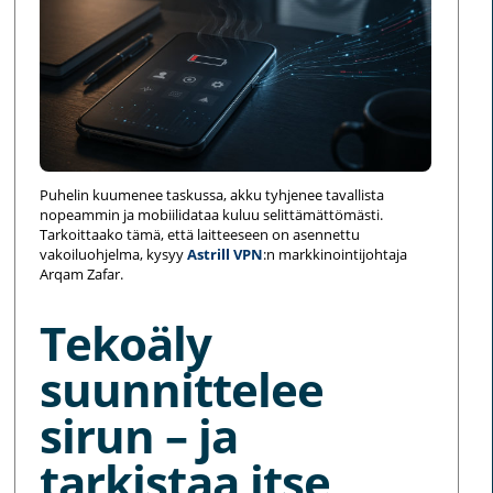
Puhelin kuumenee taskussa, akku tyhjenee tavallista
nopeammin ja mobiilidataa kuluu selittämättömästi.
Tarkoittaako tämä, että laitteeseen on asennettu
vakoiluohjelma, kysyy
Astrill VPN
:n markkinointijohtaja
Arqam Zafar.
Tekoäly
suunnittelee
sirun – ja
tarkistaa itse,