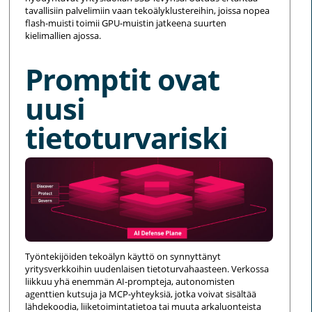
tavallisiin palvelimiin vaan tekoälyklustereihin, joissa nopea
flash-muisti toimii GPU-muistin jatkeena suurten
kielimallien ajossa.
Promptit ovat
uusi
tietoturvariski
Työntekijöiden tekoälyn käyttö on synnyttänyt
yritysverkkoihin uudenlaisen tietoturvahaasteen. Verkossa
liikkuu yhä enemmän AI-prompteja, autonomisten
agenttien kutsuja ja MCP-yhteyksiä, jotka voivat sisältää
lähdekoodia, liiketoimintatietoa tai muuta arkaluonteista