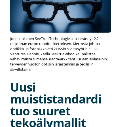
Joensuulainen SeeTrue Technologies on kerännyt 2,2
miljoonan euron rahoituskierroksen. Kierrosta johtaa
optiikka- ja fotoniikkajätti ZEISSin sijoitusyhtiö ZEISS
Ventures. Rahoituksella SeeTrue aikoo kaupallistaa
vähävirtaista silmänseuranta-arkkitehtuuriaan älylaseihin,
terveydenhuollon optisiin järjestelmiin ja teollisiin
sovelluksiin.
Uusi
muististandardi
tuo suuret
tekoälymallit