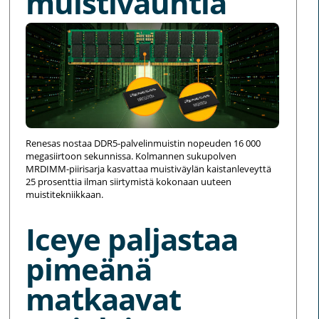
muistivauhtia
Renesas nostaa DDR5-palvelinmuistin nopeuden 16 000
megasiirtoon sekunnissa. Kolmannen sukupolven
MRDIMM-piirisarja kasvattaa muistiväylän kaistanleveyttä
25 prosenttia ilman siirtymistä kokonaan uuteen
muistitekniikkaan.
Iceye paljastaa
pimeänä
matkaavat