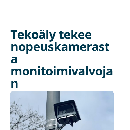
MORE NEWS
Tekoäly tekee
nopeuskamerast
a
monitoimivalvoja
n