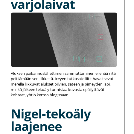
varjolaivat
Aluksen paikannuslähettimen sammuttaminen ei enää riitä
peittämään sen liikkeitä. Iceyen tutkasatelliitit havaitsevat
merellä liikkuvat alukset pilvien, sateen ja pimeyden läpi,
minkä jälkeen tekoäly tunnistaa kuvasta epäilyttävät
kohteet, yhtiö kertoo blogissaan.
Nigel-tekoäly
laajenee