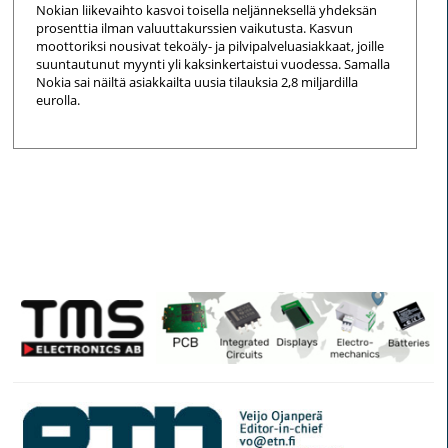
Nokian liikevaihto kasvoi toisella neljänneksellä yhdeksän
prosenttia ilman valuuttakurssien vaikutusta. Kasvun
moottoriksi nousivat tekoäly- ja pilvipalveluasiakkaat, joille
suuntautunut myynti yli kaksinkertaistui vuodessa. Samalla
Nokia sai näiltä asiakkailta uusia tilauksia 2,8 miljardilla
eurolla.