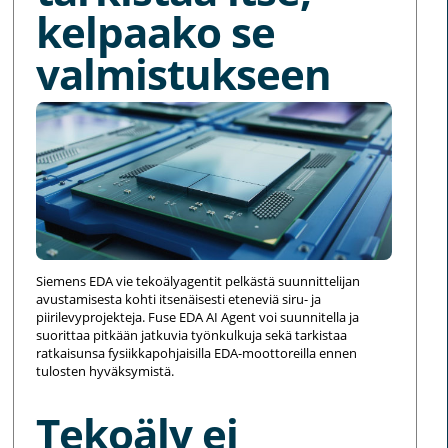
kelpaako se
valmistukseen
Siemens EDA vie tekoälyagentit pelkästä suunnittelijan
avustamisesta kohti itsenäisesti eteneviä siru- ja
piirilevyprojekteja. Fuse EDA AI Agent voi suunnitella ja
suorittaa pitkään jatkuvia työnkulkuja sekä tarkistaa
ratkaisunsa fysiikkapohjaisilla EDA-moottoreilla ennen
tulosten hyväksymistä.
Tekoäly ei