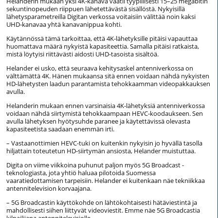
Helanderin mukaan yksi 4K-kanava vaatii tyypillisesti 15–25 megabitin
sekuntinopeuden riippuen lähetettävästä sisällöstä. Nykyisillä
lähetysparametreilla Digitan verkossa voitaisiin välittää noin kaksi
UHD-kanavaa yhtä kanavanippua kohti.
Käytännössä tämä tarkoittaa, että 4K-lähetyksille pitäisi vapauttaa
huomattava määrä nykyistä kapasiteettia. Samalla pitäisi ratkaista,
mistä löytyisi riittävästi aidosti UHD-tasoista sisältöä.
Helander ei usko, että seuraava kehitysaskel antenniverkossa on
välttämättä 4K. Hänen mukaansa sitä ennen voidaan nähdä nykyisten
HD-lähetysten laadun parantamista tehokkaamman videopakkauksen
avulla.
Helanderin mukaan ennen varsinaisia 4K-lähetyksiä antenniverkossa
voidaan nähdä siirtymistä tehokkaampaan HEVC-koodaukseen. Sen
avulla lähetyksen hyötysuhde paranee ja käytettävissä olevasta
kapasiteetista saadaan enemmän irti.
– Vastaanottimien HEVC-tuki on kuitenkin nykyisin jo hyvällä tasolla
hiljattain toteutetun HD-siirtymän ansiosta, Helander muistuttaa.
Digita on viime viikkoina puhunut paljon myös 5G Broadcast -
teknologiasta, jota yhtiö haluaa pilotoida Suomessa
vaaratiedottamisen tarpeisiin. Helander ei kuitenkaan näe tekniikkaa
antennitelevision korvaajana.
– 5G Broadcastin käyttökohde on lähtökohtaisesti hätäviestintä ja
mahdollisesti siihen liittyvät videoviestit. Emme näe 5G Broadcastia