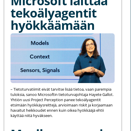
Microsoft laittaa
tekoälyagentit
hyökkäämään
– Tietoturvatiimit eivät tarvitse lisää tietoa, vaan parempia
tuloksia, sanoo Microsoftin tietoturvajohtaja Hayete Gallot.
Yhtiön uusi Project Perception panee tekoälyagentit
etsimään hyökkäysreittejä, arvioimaan riskit ja korjaamaan
havaitut heikkoudet ennen kuin oikea hyökkääjä ehtii
käyttää niitä hyväkseen.