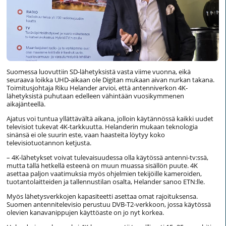
Suomessa luovuttiin SD-lähetyksistä vasta viime vuonna, eikä
seuraava loikka UHD-aikaan ole Digitan mukaan aivan nurkan takana.
Toimitusjohtaja Riku Helander arvioi, että antenniverkon 4K-
lähetyksistä puhutaan edelleen vähintään vuosikymmenen
aikajänteellä.
Ajatus voi tuntua yllättävältä aikana, jolloin käytännössä kaikki uudet
televisiot tukevat 4K-tarkkuutta. Helanderin mukaan teknologia
sinänsä ei ole suurin este, vaan haasteita löytyy koko
televisiotuotannon ketjusta.
– 4K-lähetykset voivat tulevaisuudessa olla käytössä antenni-tv:ssä,
mutta tällä hetkellä esteenä on muun muassa sisällön puute. 4K
asettaa paljon vaatimuksia myös ohjelmien tekijöille kameroiden,
tuotantolaitteiden ja tallennustilan osalta, Helander sanoo ETN:lle.
Myös lähetysverkkojen kapasiteetti asettaa omat rajoituksensa.
Suomen antennitelevisio perustuu DVB-T2-verkkoon, jossa käytössä
olevien kanavanippujen käyttöaste on jo nyt korkea.