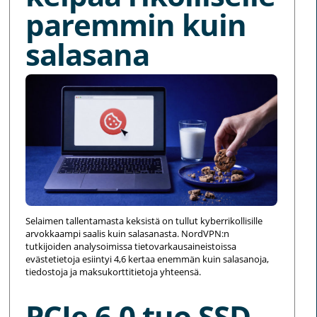
paremmin kuin
salasana
Selaimen tallentamasta keksistä on tullut kyberrikollisille
arvokkaampi saalis kuin salasanasta. NordVPN:n
tutkijoiden analysoimissa tietovarkausaineistoissa
evästetietoja esiintyi 4,6 kertaa enemmän kuin salasanoja,
tiedostoja ja maksukorttitietoja yhteensä.
PCIe 6.0 tuo SSD-