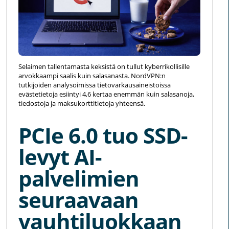
Selaimen tallentamasta keksistä on tullut kyberrikollisille
arvokkaampi saalis kuin salasanasta. NordVPN:n
tutkijoiden analysoimissa tietovarkausaineistoissa
evästetietoja esiintyi 4,6 kertaa enemmän kuin salasanoja,
tiedostoja ja maksukorttitietoja yhteensä.
PCIe 6.0 tuo SSD-
levyt AI-
palvelimien
seuraavaan
vauhtiluokkaan