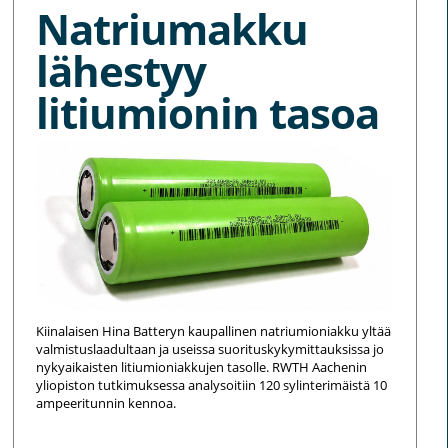
Natriumakku
lähestyy
litiumionin tasoa
Kiinalaisen Hina Batteryn kaupallinen natriumioniakku yltää
valmistuslaadultaan ja useissa suorituskykymittauksissa jo
nykyaikaisten litiumioniakkujen tasolle. RWTH Aachenin
yliopiston tutkimuksessa analysoitiin 120 sylinterimäistä 10
ampeeritunnin kennoa.