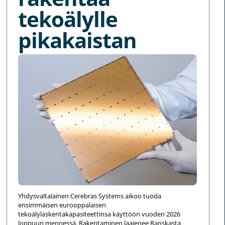
tekoälylle
pikakaistan
Yhdysvaltalainen Cerebras Systems aikoo tuoda
ensimmäisen eurooppalaisen
tekoälylaskentakapasiteettinsa käyttöön vuoden 2026
loppuun mennessä. Rakentaminen laajenee Ranskasta