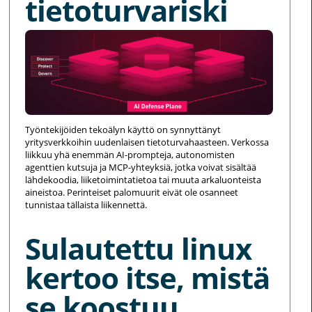
tietoturvariski
Työntekijöiden tekoälyn käyttö on synnyttänyt
yritysverkkoihin uudenlaisen tietoturvahaasteen. Verkossa
liikkuu yhä enemmän AI-prompteja, autonomisten
agenttien kutsuja ja MCP-yhteyksiä, jotka voivat sisältää
lähdekoodia, liiketoimintatietoa tai muuta arkaluonteista
aineistoa. Perinteiset palomuurit eivät ole osanneet
tunnistaa tällaista liikennettä.
Sulautettu linux
kertoo itse, mistä
se koostuu