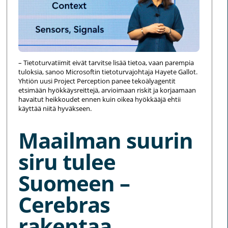
– Tietoturvatiimit eivät tarvitse lisää tietoa, vaan parempia
tuloksia, sanoo Microsoftin tietoturvajohtaja Hayete Gallot.
Yhtiön uusi Project Perception panee tekoälyagentit
etsimään hyökkäysreittejä, arvioimaan riskit ja korjaamaan
havaitut heikkoudet ennen kuin oikea hyökkääjä ehtii
käyttää niitä hyväkseen.
Maailman suurin
siru tulee
Suomeen –
Cerebras
rakentaa