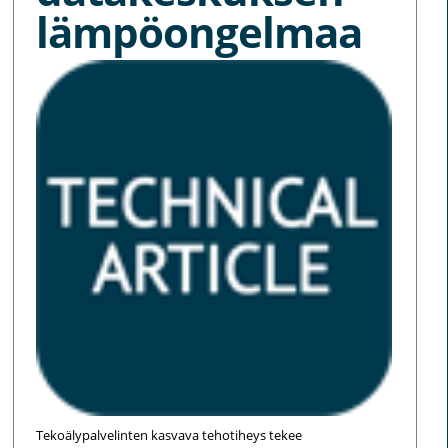
lämpöongelmaa
Tekoälypalvelinten kasvava tehotiheys tekee