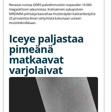
Renesas nostaa DDR5-palvelinmuistin nopeuden 16 000
megasiirtoon sekunnissa. Kolmannen sukupolven
MRDIMM-piirisarja kasvattaa muistiväylän kaistanleveyttä
25 prosenttia ilman siirtymistä kokonaan uuteen
muistitekniikkaan.
Iceye paljastaa
pimeänä
matkaavat
varjolaivat