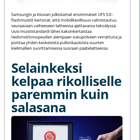
Samsungin ja Kioxian julkistamat ensimmäiset UFS 5.0 -
flashmuistit kertovat, että mobiiliteollisuus valmistautuu
seuraavaan vaiheeseen laitteessa ajettavassa tekoälyssä.
Uusi muististandardi lähes kaksinkertaistaa
tiedonsiirtonopeuden aiempaan sukupolveen verrattuna ja
poistaa yhden keskeisistä pullonkauloista suurten
kielimallien suorittamisessa suoraan päätelaitteessa.
Selainkeksi
kelpaa rikolliselle
paremmin kuin
salasana