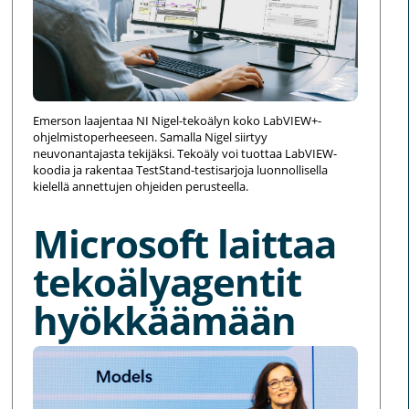
Emerson laajentaa NI Nigel-tekoälyn koko LabVIEW+-
ohjelmistoperheeseen. Samalla Nigel siirtyy
neuvonantajasta tekijäksi. Tekoäly voi tuottaa LabVIEW-
koodia ja rakentaa TestStand-testisarjoja luonnollisella
kielellä annettujen ohjeiden perusteella.
Microsoft laittaa
tekoälyagentit
hyökkäämään