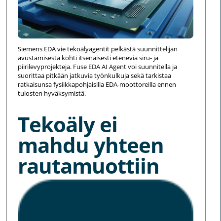
Siemens EDA vie tekoälyagentit pelkästä suunnittelijan
avustamisesta kohti itsenäisesti eteneviä siru- ja
piirilevyprojekteja. Fuse EDA AI Agent voi suunnitella ja
suorittaa pitkään jatkuvia työnkulkuja sekä tarkistaa
ratkaisunsa fysiikkapohjaisilla EDA-moottoreilla ennen
tulosten hyväksymistä.
Tekoäly ei
mahdu yhteen
rautamuottiin