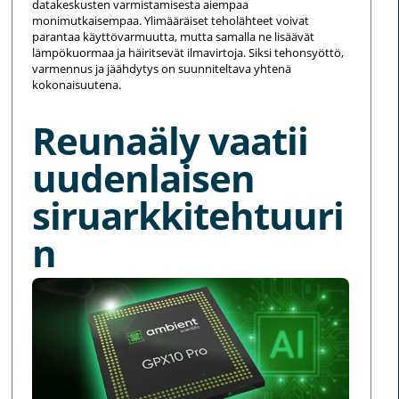
datakeskusten varmistamisesta aiempaa
monimutkaisempaa. Ylimääräiset teholähteet voivat
parantaa käyttövarmuutta, mutta samalla ne lisäävät
lämpökuormaa ja häiritsevät ilmavirtoja. Siksi tehonsyöttö,
varmennus ja jäähdytys on suunniteltava yhtenä
kokonaisuutena.
Reunaäly vaatii
uudenlaisen
siruarkkitehtuuri
n