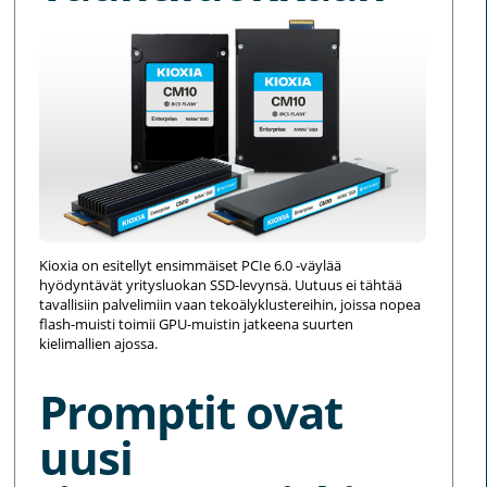
Kioxia on esitellyt ensimmäiset PCIe 6.0 -väylää
hyödyntävät yritysluokan SSD-levynsä. Uutuus ei tähtää
tavallisiin palvelimiin vaan tekoälyklustereihin, joissa nopea
flash-muisti toimii GPU-muistin jatkeena suurten
kielimallien ajossa.
Promptit ovat
uusi