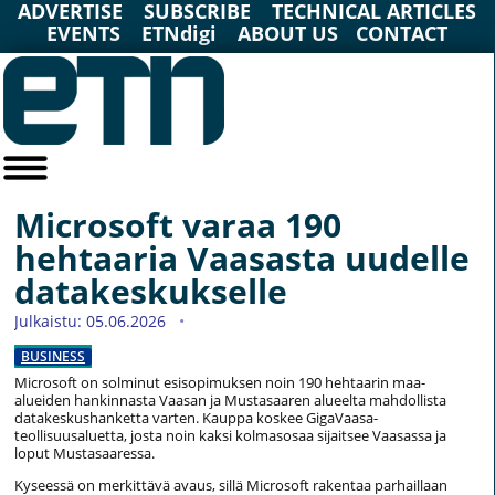
ADVERTISE
SUBSCRIBE
TECHNICAL ARTICLES
EVENTS
ETNdigi
ABOUT US
CONTACT
Microsoft varaa 190
hehtaaria Vaasasta uudelle
datakeskukselle
Julkaistu: 05.06.2026
BUSINESS
Microsoft on solminut esisopimuksen noin 190 hehtaarin maa-
alueiden hankinnasta Vaasan ja Mustasaaren alueelta mahdollista
datakeskushanketta varten. Kauppa koskee GigaVaasa-
teollisuusaluetta, josta noin kaksi kolmasosaa sijaitsee Vaasassa ja
loput Mustasaaressa.
Kyseessä on merkittävä avaus, sillä Microsoft rakentaa parhaillaan