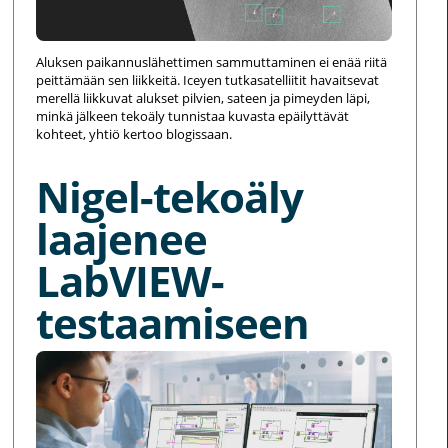
Aluksen paikannuslähettimen sammuttaminen ei enää riitä
peittämään sen liikkeitä. Iceyen tutkasatelliitit havaitsevat
merellä liikkuvat alukset pilvien, sateen ja pimeyden läpi,
minkä jälkeen tekoäly tunnistaa kuvasta epäilyttävät
kohteet, yhtiö kertoo blogissaan.
Nigel-tekoäly
laajenee
LabVIEW-
testaamiseen