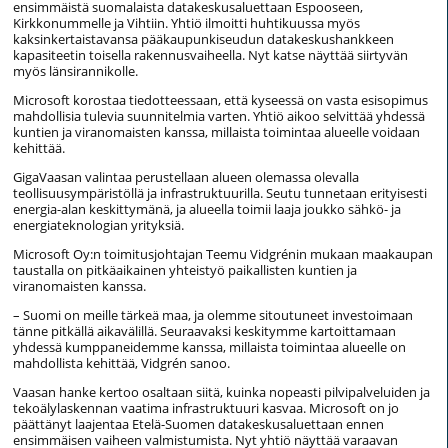
ensimmäistä suomalaista datakeskusaluettaan Espooseen,
Kirkkonummelle ja Vihtiin. Yhtiö ilmoitti huhtikuussa myös
kaksinkertaistavansa pääkaupunkiseudun datakeskushankkeen
kapasiteetin toisella rakennusvaiheella. Nyt katse näyttää siirtyvän
myös länsirannikolle.
Microsoft korostaa tiedotteessaan, että kyseessä on vasta esisopimus
mahdollisia tulevia suunnitelmia varten. Yhtiö aikoo selvittää yhdessä
kuntien ja viranomaisten kanssa, millaista toimintaa alueelle voidaan
kehittää.
GigaVaasan valintaa perustellaan alueen olemassa olevalla
teollisuusympäristöllä ja infrastruktuurilla. Seutu tunnetaan erityisesti
energia-alan keskittymänä, ja alueella toimii laaja joukko sähkö- ja
energiateknologian yrityksiä.
Microsoft Oy:n toimitusjohtajan Teemu Vidgrénin mukaan maakaupan
taustalla on pitkäaikainen yhteistyö paikallisten kuntien ja
viranomaisten kanssa.
– Suomi on meille tärkeä maa, ja olemme sitoutuneet investoimaan
tänne pitkällä aikavälillä. Seuraavaksi keskitymme kartoittamaan
yhdessä kumppaneidemme kanssa, millaista toimintaa alueelle on
mahdollista kehittää, Vidgrén sanoo.
Vaasan hanke kertoo osaltaan siitä, kuinka nopeasti pilvipalveluiden ja
tekoälylaskennan vaatima infrastruktuuri kasvaa. Microsoft on jo
päättänyt laajentaa Etelä-Suomen datakeskusaluettaan ennen
ensimmäisen vaiheen valmistumista. Nyt yhtiö näyttää varaavan