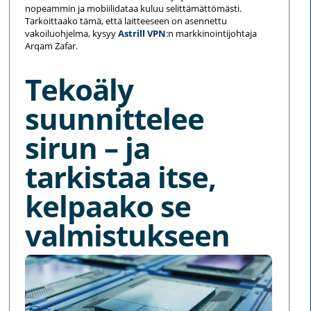
nopeammin ja mobiilidataa kuluu selittämättömästi.
Tarkoittaako tämä, että laitteeseen on asennettu
vakoiluohjelma, kysyy
Astrill VPN
:n markkinointijohtaja
Arqam Zafar.
Tekoäly
suunnittelee
sirun – ja
tarkistaa itse,
kelpaako se
valmistukseen