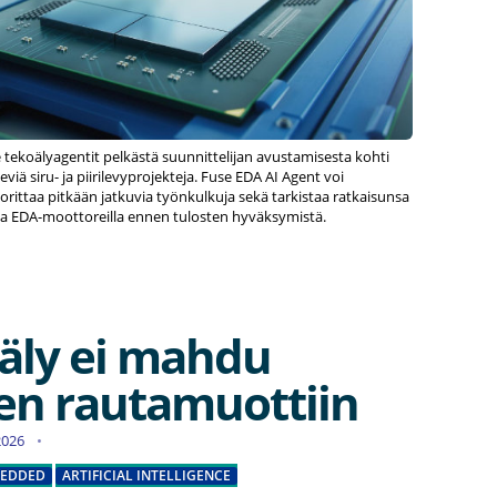
 tekoälyagentit pelkästä suunnittelijan avustamisesta kohti
eviä siru- ja piirilevyprojekteja. Fuse EDA AI Agent voi
uorittaa pitkään jatkuvia työnkulkuja sekä tarkistaa ratkaisunsa
lla EDA-moottoreilla ennen tulosten hyväksymistä.
äly ei mahdu
en rautamuottiin
.2026
EDDED
ARTIFICIAL INTELLIGENCE