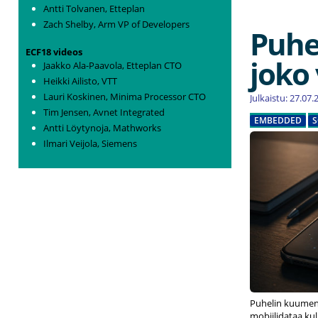
Antti Tolvanen, Etteplan
Zach Shelby, Arm VP of Developers
Puhe
ECF18 videos
joko
Jaakko Ala-Paavola, Etteplan CTO
Heikki Ailisto, VTT
Lauri Koskinen, Minima Processor CTO
Julkaistu: 27.07
Tim Jensen, Avnet Integrated
EMBEDDED
S
Antti Löytynoja, Mathworks
Ilmari Veijola, Siemens
Puhelin kuumene
mobiilidataa kul