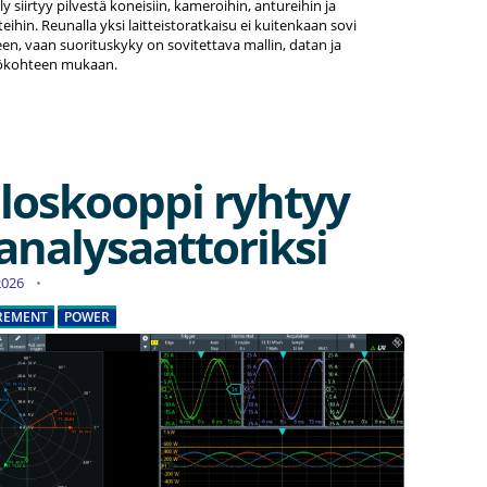
y siirtyy pilvestä koneisiin, kameroihin, antureihin ja
eihin. Reunalla yksi laitteistoratkaisu ei kuitenkaan sovi
en, vaan suorituskyky on sovitettava mallin, datan ja
ökohteen mukaan.
lloskooppi ryhtyy
analysaattoriksi
.2026
REMENT
POWER