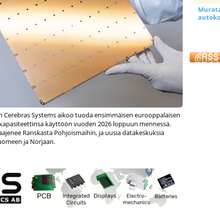
Murata 
autoko
en Cerebras Systems aikoo tuoda ensimmäisen eurooppalaisen
akapasiteettinsa käyttöön vuoden 2026 loppuun mennessä.
ajenee Ranskasta Pohjoismaihin, ja uusia datakeskuksia
uomeen ja Norjaan.