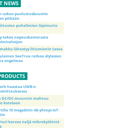
ST NEWS
m uskoo puolustusbuumin
an pitkään
aittuvien puhelimien läpimurto
y tekee nopeuskamerasta
imivalvojan
makku lähestyy litiumionin tasoa
ulainen SeeTrue ratkoo älylasien
ta ongelmaa
PRODUCTS
oth haastaa UWB:n
ysmittauksessa
in DC/DC-muunnin mahtuu
n koteloon
tilla 10 megabitin 4G-yhteys IoT-
siin
nturi korvaa neljä mikrokytkintä
a