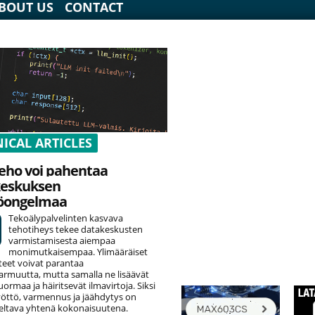
BOUT US
CONTACT
ICAL ARTICLES
eho voi pahentaa
keskuksen
öongelmaa
Tekoälypalvelinten kasvava
tehotiheys tekee datakeskusten
varmistamisesta aiempaa
monimutkaisempaa. Ylimääräiset
teet voivat parantaa
armuutta, mutta samalla ne lisäävät
rmaa ja häiritsevät ilmavirtoja. Siksi
öttö, varmennus ja jäähdytys on
eltava yhtenä kokonaisuutena.