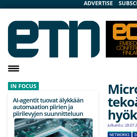
ADVERTISE
SUBSC
Micro
IN F
OCUS
teko
AI-agentit tuovat älykkään
automaation piirien ja
hyö
piirilevyjen suunnitteluun
Julkaistu: 28.07
NETWORKS
S