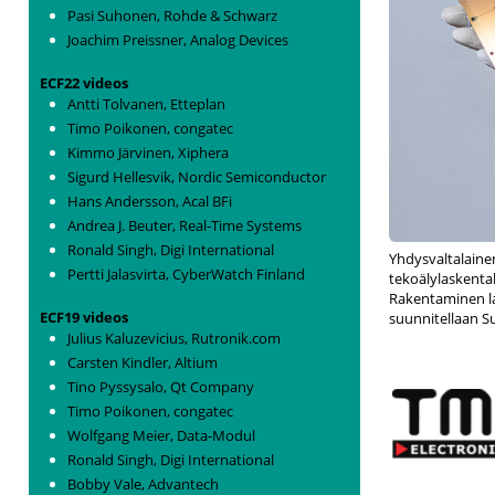
Pasi Suhonen, Rohde & Schwarz
Joachim Preissner, Analog Devices
ECF22 videos
Antti Tolvanen, Etteplan
Timo Poikonen, congatec
Kimmo Järvinen, Xiphera
Sigurd Hellesvik, Nordic Semiconductor
Hans Andersson, Acal BFi
Andrea J. Beuter, Real-Time Systems
Ronald Singh, Digi International
Yhdysvaltalain
Pertti Jalasvirta, CyberWatch Finland
tekoälylaskent
Rakentaminen la
ECF19 videos
suunnitellaan S
Julius Kaluzevicius, Rutronik.com
Carsten Kindler, Altium
Tino Pyssysalo, Qt Company
Timo Poikonen, congatec
Wolfgang Meier, Data-Modul
Ronald Singh, Digi International
Bobby Vale, Advantech