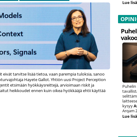
Lue lisä
OPIN
Puhel
vakoo
it eivät tarvitse lisää tietoa, vaan parempia tuloksia, sanoo
oturvajohtaja Hayete Gallot. Yhtiön uusi Project Perception
ntit etsimään hyökkäysreittejä, arvioimaan riskit ja
Puhelin
itut heikkoudet ennen kuin oikea hyökkääjä ehtii käyttää
tavalli
selittäm
laittee
kysyy
A
Arqam Z
Lue lisä