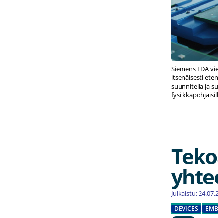
Siemens EDA vie
itsenäisesti eten
suunnitella ja s
fysiikkapohjaisi
Teko
yhte
Julkaistu: 24.07
DEVICES
EMB