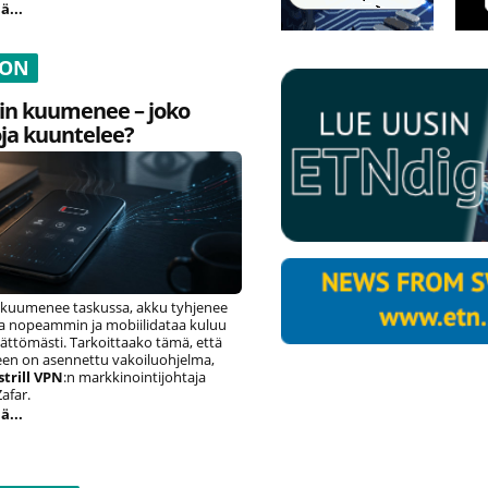
ä...
ION
in kuumenee – joko
ja kuuntelee?
 kuumenee taskussa, akku tyhjenee
sta nopeammin ja mobiilidataa kuluu
ättömästi. Tarkoittaako tämä, että
seen on asennettu vakoiluohjelma,
strill VPN
:n markkinointijohtaja
afar.
ä...