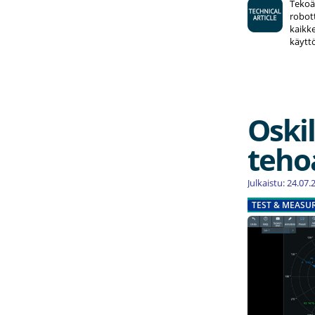
Tekoäl
robott
kaikke
käytt
Oski
teho
Julkaistu: 24.07
TEST & MEASU