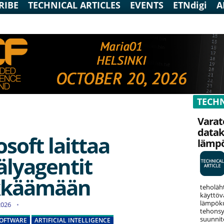
RIBE
TECHNICAL ARTICLES
EVENTS
ETNdigi
A
TECHN
Varat
data
soft laittaa
lämp
älyagentit
kkäämään
teholäh
käyttöv
lämpökuo
.2026
tehonsy
suunnit
OFTWARE
ARTIFICIAL INTELLIGENCE