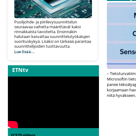
Puolijohde- ja piirilevysuunnittelun
seuraavaa vaihetta määrittävät kaksi
rinnakkaista tavoitetta. Ensinnäkin
halutaan kasvattaa suunnittelutyökalujen
suorituskykyä. Lisäksi on tärkeää parantaa
suunnittelijoiden tuottavuutta.
Lue lisää...
ETNtv
– Tietoturvatiim
Microsoftin tiet
panee tekoälyage
korjaamaan hava
niitä hyväkseen.
ECF25 videos