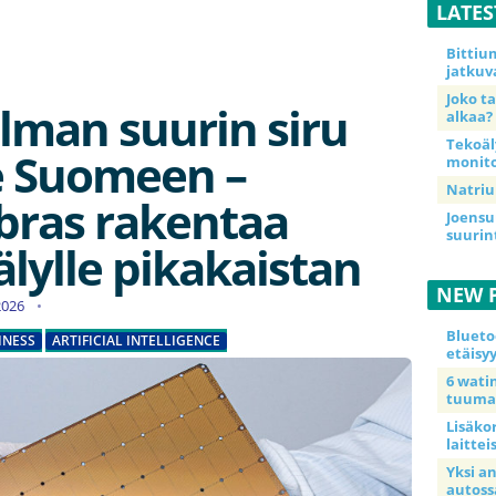
LATE
Bittiu
jatkuv
Joko t
lman suurin siru
alkaa?
Tekoäl
e Suomeen –
monito
Natriu
bras rakentaa
Joensu
suurin
lylle pikakaistan
NEW 
.2026
Blueto
INESS
ARTIFICIAL INTELLIGENCE
etäisy
6 wat
tuuma
Lisäkor
laittei
Yksi a
autoss