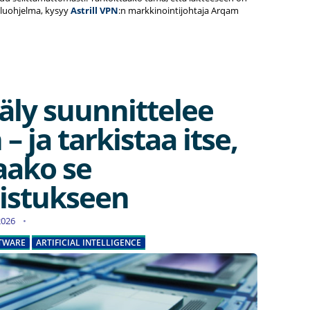
luohjelma, kysyy
Astrill VPN
:n markkinointijohtaja Arqam
äly suunnittelee
 – ja tarkistaa itse,
aako se
istukseen
.2026
TWARE
ARTIFICIAL INTELLIGENCE