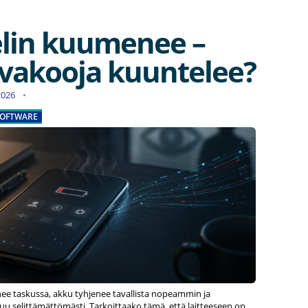
lin kuumenee –
 vakooja kuuntelee?
.2026
OFTWARE
e taskussa, akku tyhjenee tavallista nopeammin ja
uu selittämättömästi. Tarkoittaako tämä, että laitteeseen on