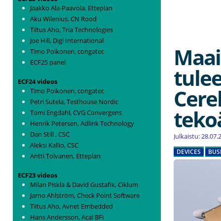
Jaakko Ala-Paavola, Etteplan
Aku Wilenius, CN Rood
Tiitus Aho, Tria Technologies
Joe Hill, Digi International
Maai
Timo Poikonen, congatec
ECF25 panel
tule
ECF24 videos
Cere
Timo Poikonen, congatec
Petri Sutela, Testhouse Nordic
tekoä
Tomi Engdahl, CVG Convergens
Henrik Petersen, Adlink Technology
Dan Still , CSC
Julkaistu: 28.07
Aleksi Kallio, CSC
DEVICES
BUS
Antti Tolvanen, Etteplan
ECF23 videos
Milan Piskla & David Gustafik, Ciklum
Jarno Ahlström, Check Point Software
Tiitus Aho, Avnet Embedded
Hans Andersson, Acal BFi