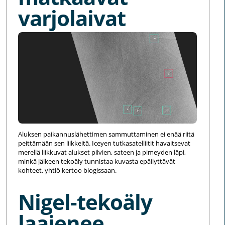
varjolaivat
Aluksen paikannuslähettimen sammuttaminen ei enää riitä
peittämään sen liikkeitä. Iceyen tutkasatelliitit havaitsevat
merellä liikkuvat alukset pilvien, sateen ja pimeyden läpi,
minkä jälkeen tekoäly tunnistaa kuvasta epäilyttävät
kohteet, yhtiö kertoo blogissaan.
Nigel-tekoäly
laajenee