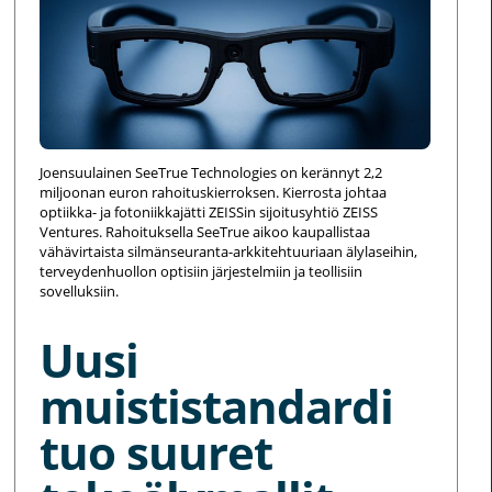
Joensuulainen SeeTrue Technologies on kerännyt 2,2
miljoonan euron rahoituskierroksen. Kierrosta johtaa
optiikka- ja fotoniikkajätti ZEISSin sijoitusyhtiö ZEISS
Ventures. Rahoituksella SeeTrue aikoo kaupallistaa
vähävirtaista silmänseuranta-arkkitehtuuriaan älylaseihin,
terveydenhuollon optisiin järjestelmiin ja teollisiin
sovelluksiin.
Uusi
muististandardi
tuo suuret