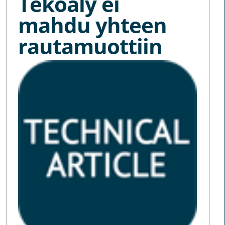
Tekoäly ei
mahdu yhteen
rautamuottiin