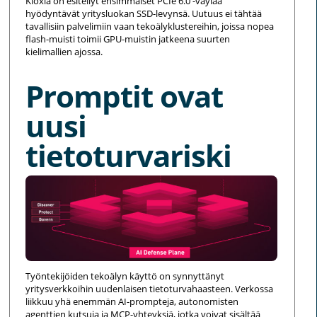
Kioxia on esitellyt ensimmäiset PCIe 6.0 -väylää
hyödyntävät yritysluokan SSD-levynsä. Uutuus ei tähtää
tavallisiin palvelimiin vaan tekoälyklustereihin, joissa nopea
flash-muisti toimii GPU-muistin jatkeena suurten
kielimallien ajossa.
Promptit ovat
uusi
tietoturvariski
Työntekijöiden tekoälyn käyttö on synnyttänyt
yritysverkkoihin uudenlaisen tietoturvahaasteen. Verkossa
liikkuu yhä enemmän AI-prompteja, autonomisten
agenttien kutsuja ja MCP-yhteyksiä, jotka voivat sisältää