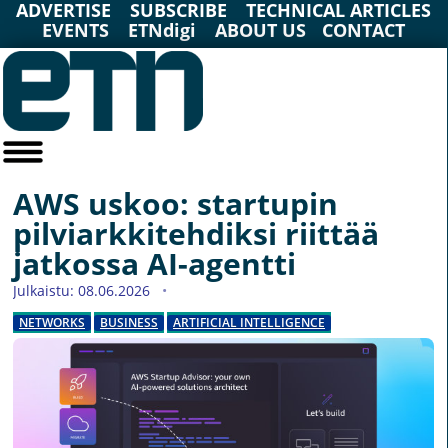
ADVERTISE
SUBSCRIBE
TECHNICAL ARTICLES
EVENTS
ETNdigi
ABOUT US
CONTACT
AWS uskoo: startupin
pilviarkkitehdiksi riittää
jatkossa AI-agentti
Julkaistu: 08.06.2026
NETWORKS
BUSINESS
ARTIFICIAL INTELLIGENCE