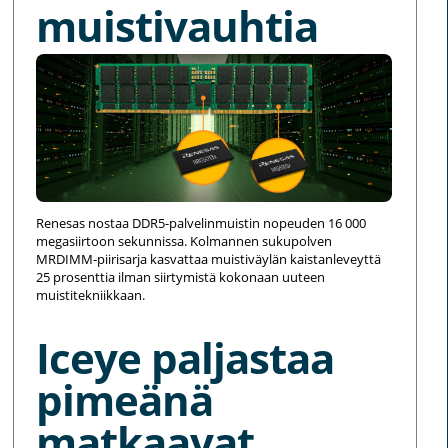
muistivauhtia
Renesas nostaa DDR5-palvelinmuistin nopeuden 16 000
megasiirtoon sekunnissa. Kolmannen sukupolven
MRDIMM-piirisarja kasvattaa muistiväylän kaistanleveyttä
25 prosenttia ilman siirtymistä kokonaan uuteen
muistitekniikkaan.
Iceye paljastaa
pimeänä
matkaavat