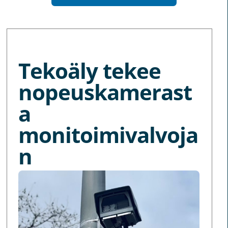
MORE NEWS
Tekoäly tekee
nopeuskamerast
a
monitoimivalvoja
n