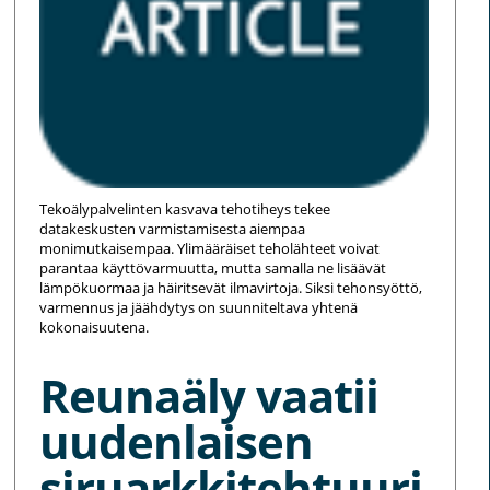
Tekoälypalvelinten kasvava tehotiheys tekee
datakeskusten varmistamisesta aiempaa
monimutkaisempaa. Ylimääräiset teholähteet voivat
parantaa käyttövarmuutta, mutta samalla ne lisäävät
lämpökuormaa ja häiritsevät ilmavirtoja. Siksi tehonsyöttö,
varmennus ja jäähdytys on suunniteltava yhtenä
kokonaisuutena.
Reunaäly vaatii
uudenlaisen
siruarkkitehtuuri