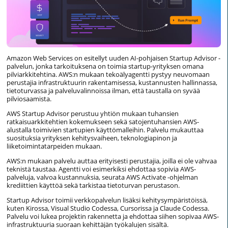
Amazon Web Services on esitellyt uuden AI-pohjaisen Startup Advisor -
palvelun, jonka tarkoituksena on toimia startup-yrityksen omana
pilviarkkitehtina. AWS:n mukaan tekoälyagentti pystyy neuvomaan
perustajia infrastruktuurin rakentamisessa, kustannusten hallinnassa,
tietoturvassa ja palveluvalinnoissa ilman, että taustalla on syvää
pilviosaamista.
AWS Startup Advisor perustuu yhtiön mukaan tuhansien
ratkaisuarkkitehtien kokemukseen sekä satojentuhansien AWS-
alustalla toimivien startupien käyttömalleihin. Palvelu mukauttaa
suosituksia yrityksen kehitysvaiheen, teknologiapinon ja
liiketoimintatarpeiden mukaan.
AWS:n mukaan palvelu auttaa erityisesti perustajia, joilla ei ole vahvaa
teknistä taustaa. Agentti voi esimerkiksi ehdottaa sopivia AWS-
palveluja, valvoa kustannuksia, seurata AWS Activate -ohjelman
krediittien käyttöä sekä tarkistaa tietoturvan perustason.
Startup Advisor toimii verkkopalvelun lisäksi kehitysympäristöissä,
kuten Kirossa, Visual Studio Codessa, Cursorissa ja Claude Codessa.
Palvelu voi lukea projektin rakennetta ja ehdottaa siihen sopivaa AWS-
infrastruktuuria suoraan kehittäjän työkalujen sisältä.