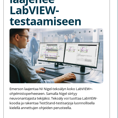
LabVIEW-
testaamiseen
Emerson laajentaa NI Nigel-tekoälyn koko LabVIEW+-
ohjelmistoperheeseen. Samalla Nigel siirtyy
neuvonantajasta tekijäksi. Tekoäly voi tuottaa LabVIEW-
koodia ja rakentaa TestStand-testisarjoja luonnollisella
kielellä annettujen ohjeiden perusteella.