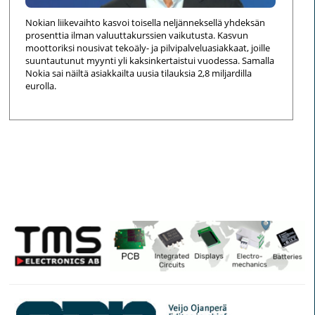
Nokian liikevaihto kasvoi toisella neljänneksellä yhdeksän
prosenttia ilman valuuttakurssien vaikutusta. Kasvun
moottoriksi nousivat tekoäly- ja pilvipalveluasiakkaat, joille
suuntautunut myynti yli kaksinkertaistui vuodessa. Samalla
Nokia sai näiltä asiakkailta uusia tilauksia 2,8 miljardilla
eurolla.