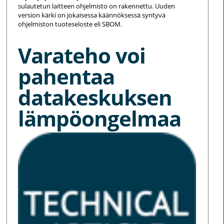
sulautetun laitteen ohjelmisto on rakennettu. Uuden
version kärki on jokaisessa käännöksessä syntyvä
ohjelmiston tuoteseloste eli SBOM.
Varateho voi
pahentaa
datakeskuksen
lämpöongelmaa