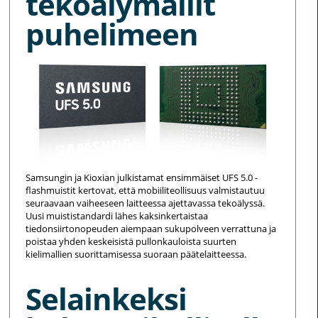
tekoälymallit
puhelimeen
Samsungin ja Kioxian julkistamat ensimmäiset UFS 5.0 -
flashmuistit kertovat, että mobiiliteollisuus valmistautuu
seuraavaan vaiheeseen laitteessa ajettavassa tekoälyssä.
Uusi muististandardi lähes kaksinkertaistaa
tiedonsiirtonopeuden aiempaan sukupolveen verrattuna ja
poistaa yhden keskeisistä pullonkauloista suurten
kielimallien suorittamisessa suoraan päätelaitteessa.
Selainkeksi