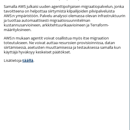
Samalla AWS julkaisi uuden agenttipohjaisen migraatiopalvelun, jonka
tavoitteena on helpottaa siirtymistä kilpailijoiden pilvipalveluista
AWS:n ympäristöön. Palvelu analysoi olemassa olevan infrastruktuurin
ja tuottaa automaattisesti migraatiosuunnitelman
kustannusarvioineen, arkkitehtuurikaavioineen ja Terraform-
määrityksineen.
AWS:n mukaan agentit voivat osallistua myös itse migraation
toteutukseen. Ne voivat auttaa resurssien provisioinnissa, datan
siirtämisessä, asetusten muuttamisessa ja testauksessa samalla kun
käyttäjä hyväksyy keskeiset päätökset.
Lisätietoja
täällä
.