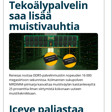
Tekoälypalvelin
saa lisää
muistivauhtia
Renesas nostaa DDR5-palvelinmuistin nopeuden 16 000
megasiirtoon sekunnissa. Kolmannen sukupolven
MRDIMM-piirisarja kasvattaa muistiväylän kaistanleveyttä
25 prosenttia ilman siirtymistä kokonaan uuteen
muistitekniikkaan.
Iceye paljastaa