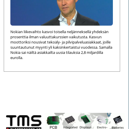
Nokian liikevaihto kasvoi toisella neljänneksellä yhdeksän
prosenttia ilman valuuttakurssien vaikutusta. Kasvun
moottoriksi nousivat tekoäly- ja pilvipalveluasiakkaat, joille
suuntautunut myynti yli kaksinkertaistui vuodessa. Samalla
Nokia sai näiltä asiakkailta uusia tilauksia 2,8 miljardilla
eurolla.