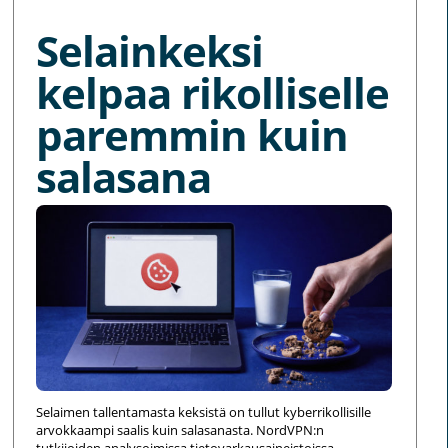
Selainkeksi
kelpaa rikolliselle
paremmin kuin
salasana
Selaimen tallentamasta keksistä on tullut kyberrikollisille
arvokkaampi saalis kuin salasanasta. NordVPN:n