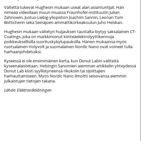
Väitettä tukevat Hughesin mukaan useat alan asiantuntijat. Hän
nimeää videollaan muun muassa Fraunhofer-instituutin Julian
Zahnowin, Justus-Liebig-yliopiston Joachim Sannin, Leonan Tom
Bötticherin sekä Seinäjoen ammattikorkeakoulun Juho Heiskan.
Hughesin mukaan väitetyn huijauksen taustalta löytyy saksalainen CT-
Coatings, joka on markkinoinut kiinteäelektrolyyttikennoja
poikkeuksellisilla suorituskykylupauksilla. Hänen mukaansa myös
ruotsalainen Holyvolt ja suomalainen Nordic Nano ovat voineet tulla
harhaanjohdetuiksi.
Kyseessä ei ole ensimmäinen kerta, kun Donut Labin väitteitä
kyseenalaistetaan. Helsingin Sanomien aiemman artikkelin yhteydessä
Donut Lab kiisti syyllistyneensä rikoksiin tai sijoittajien
harhauttamiseen. Myös Nordic Nano ilmoitti seisovansa aiemmin
julkaistujen tietojen takana.
Lähde: Elektroniktidningen