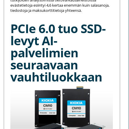
tutkijoiden analysoimissa tietovarkausaineistoissa
evästetietoja esiintyi 4,6 kertaa enemmän kuin salasanoja,
tiedostoja ja maksukorttitietoja yhteensä.
PCIe 6.0 tuo SSD-
levyt AI-
palvelimien
seuraavaan
vauhtiluokkaan