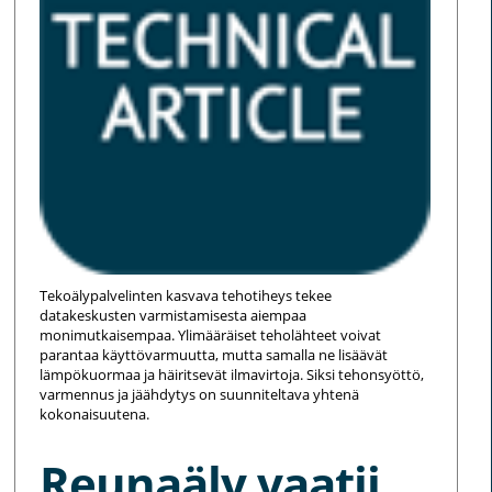
Tekoälypalvelinten kasvava tehotiheys tekee
datakeskusten varmistamisesta aiempaa
monimutkaisempaa. Ylimääräiset teholähteet voivat
parantaa käyttövarmuutta, mutta samalla ne lisäävät
lämpökuormaa ja häiritsevät ilmavirtoja. Siksi tehonsyöttö,
varmennus ja jäähdytys on suunniteltava yhtenä
kokonaisuutena.
Reunaäly vaatii