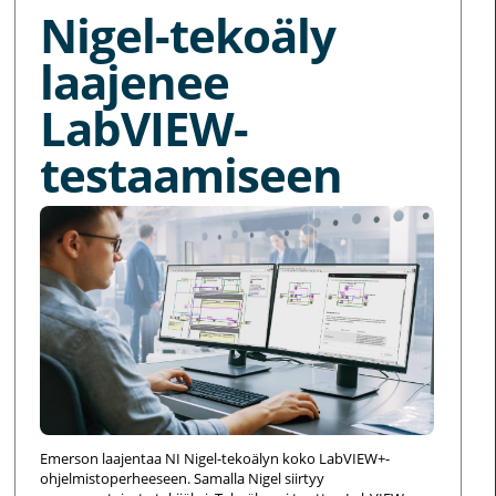
Nigel-tekoäly
laajenee
LabVIEW-
testaamiseen
Emerson laajentaa NI Nigel-tekoälyn koko LabVIEW+-
ohjelmistoperheeseen. Samalla Nigel siirtyy