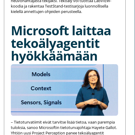
neuvonantajasta tekijäksi. Tekoäly voi tuottaa LabVIEW-
koodia ja rakentaa TestStand-testisarjoja luonnollisella
kielellä annettujen ohjeiden perusteella.
Microsoft laittaa
tekoälyagentit
hyökkäämään
– Tietoturvatiimit eivät tarvitse lisää tietoa, vaan parempia
tuloksia, sanoo Microsoftin tietoturvajohtaja Hayete Gallot.
Yhtiön uusi Project Perception panee tekoälyagentit