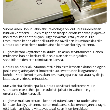
Suomalaisen Donut Labin akkuteknologia on joutunut uudenlaisen
kritiikin kohteeksi. Puolen miljoonan tilaajan Ziroth-kanavaa ylläpitävä
mekatroniikan tohtori Ryan Hughes väittää, että yhtiön VTT:llä
testauttama kenno oli todellisuudessa tavallinen litiumioniakku eikä
Donut Labin esittelemä uudenlainen kiinteäelektrolyyttikenno.
Hughes kertoo käyttäneensä kuukausia asian selvittämiseen. Hänen
mukaansa hän on keskustellut sekä alan asiantuntijoiden,
sisäpiirilähteiden että toimittajien kanssa.
Donut Lab nousi alkuvuonna otsikoihin esitellessään akkuteknologian,
jonka energiatiheydeksi ilmoitettiin 400 wattituntia kilogrammaa
kohden. Yhtiö kertoi myös akun kestävän jopa 100 000 lataussykliä ja
latautuvan viidessä minuutissa.
Kun väitteitä alettiin epäillä, Donut Lab viittasi todisteena VTT:n
suorittamiin testeihin, joiden tuloksia julkaistiin vaiheittain yhtiön
omalla YouTube-kanavalla.
Hughesin mukaan testattu kenno ei kuitenkaan ollut uudenlainen
kiinteäelektrolyyttikenno. Hänen mukaansa sekä kennon jännitekäyrä
että laajenemiskäyrä viittaavat tavalliseen litiumioniakkuun.