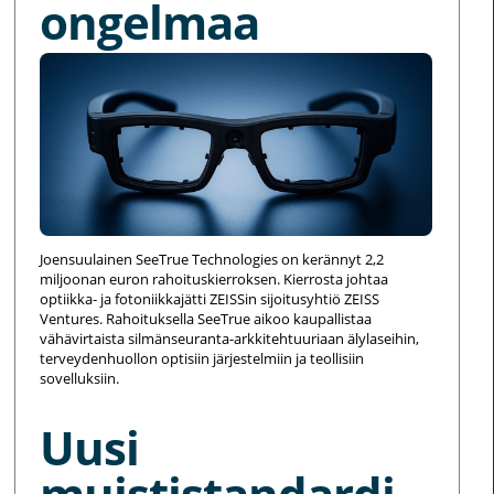
ongelmaa
Joensuulainen SeeTrue Technologies on kerännyt 2,2
miljoonan euron rahoituskierroksen. Kierrosta johtaa
optiikka- ja fotoniikkajätti ZEISSin sijoitusyhtiö ZEISS
Ventures. Rahoituksella SeeTrue aikoo kaupallistaa
vähävirtaista silmänseuranta-arkkitehtuuriaan älylaseihin,
terveydenhuollon optisiin järjestelmiin ja teollisiin
sovelluksiin.
Uusi
muististandardi