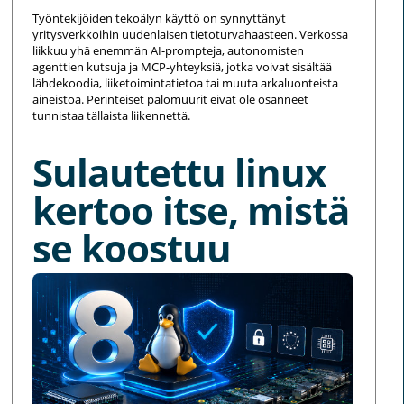
Työntekijöiden tekoälyn käyttö on synnyttänyt
yritysverkkoihin uudenlaisen tietoturvahaasteen. Verkossa
liikkuu yhä enemmän AI-prompteja, autonomisten
agenttien kutsuja ja MCP-yhteyksiä, jotka voivat sisältää
lähdekoodia, liiketoimintatietoa tai muuta arkaluonteista
aineistoa. Perinteiset palomuurit eivät ole osanneet
tunnistaa tällaista liikennettä.
Sulautettu linux
kertoo itse, mistä
se koostuu