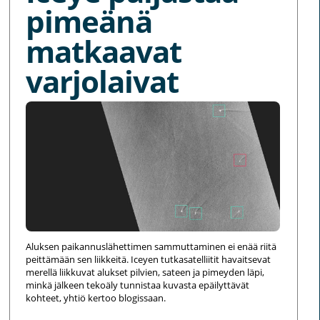
pimeänä
matkaavat
varjolaivat
Aluksen paikannuslähettimen sammuttaminen ei enää riitä
peittämään sen liikkeitä. Iceyen tutkasatelliitit havaitsevat
merellä liikkuvat alukset pilvien, sateen ja pimeyden läpi,
minkä jälkeen tekoäly tunnistaa kuvasta epäilyttävät
kohteet, yhtiö kertoo blogissaan.