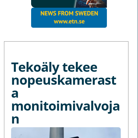
MORE NEWS
Tekoäly tekee
nopeuskamerast
a
monitoimivalvoja
n