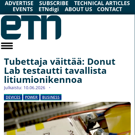
ADVERTISE
SUBSCRIBE
TECHNICAL ARTICLES
EVENTS
ETNdigi
ABOUT US
CONTACT
Tubettaja väittää: Donut
Lab testautti tavallista
litiumionikennoa
Julkaistu: 10.06.2026
DEVICES
POWER
BUSINESS