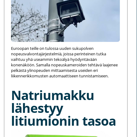
Euroopan teille on tulossa uuden sukupolven
nopeusvalvontajärjestelmiä, joissa perinteinen tutka
vaihtuu yhä useammin tekoälyä hyödyntävään
konenäköön. Samalla nopeuskameroiden tehtävä laajenee
pelkästä ylinopeuden mittaamisesta useiden eri
liikennerikkomusten automaattiseen tunnistamiseen.
Natriumakku
lähestyy
litiumionin tasoa