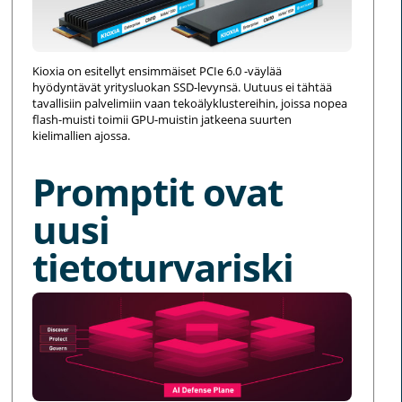
Kioxia on esitellyt ensimmäiset PCIe 6.0 -väylää
hyödyntävät yritysluokan SSD-levynsä. Uutuus ei tähtää
tavallisiin palvelimiin vaan tekoälyklustereihin, joissa nopea
flash-muisti toimii GPU-muistin jatkeena suurten
kielimallien ajossa.
Promptit ovat
uusi
tietoturvariski