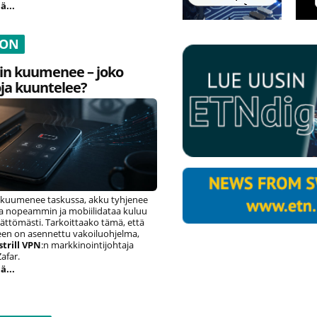
ä...
ION
in kuumenee – joko
ja kuuntelee?
 kuumenee taskussa, akku tyhjenee
sta nopeammin ja mobiilidataa kuluu
ättömästi. Tarkoittaako tämä, että
seen on asennettu vakoiluohjelma,
strill VPN
:n markkinointijohtaja
afar.
ä...