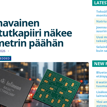
LATE
Tekoäl
monito
navainen
Natriu
Joensu
tutkapiiri näkee
suurin
Uusi m
metrin päähän
tekoäl
Selain
kuin s
.2026
EDDED
NEW 
Blueto
etäisy
6 wat
tuuma
Lisäkor
laittei
Yksi a
autoss