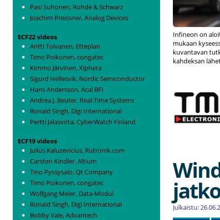
Pasi Suhonen, Rohde & Schwarz
Joachim Preissner, Analog Devices
Infineon on alo
ECF22 videos
mukaan kyseess
Antti Tolvanen, Etteplan
kuvantavan tutka
Timo Poikonen, congatec
kahdeksan lähet
Kimmo Järvinen, Xiphera
Sigurd Hellesvik, Nordic Semiconductor
Hans Andersson, Acal BFi
Andrea J. Beuter, Real-Time Systems
Ronald Singh, Digi International
Pertti Jalasvirta, CyberWatch Finland
ECF19 videos
Julius Kaluzevicius, Rutronik.com
Wind
Carsten Kindler, Altium
Tino Pyssysalo, Qt Company
jatk
Timo Poikonen, congatec
Wolfgang Meier, Data-Modul
Ronald Singh, Digi International
Julkaistu: 26.06
Bobby Vale, Advantech