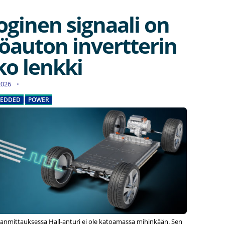
oginen signaali on
öauton invertterin
ko lenkki
.2026
EDDED
POWER
anmittauksessa Hall-anturi ei ole katoamassa mihinkään. Sen