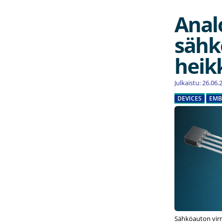
Anal
sähk
heik
Julkaistu: 26.06
DEVICES
EMB
Sähköauton virr