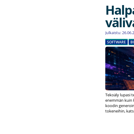
Halpa
väliv
Julkaistu: 26.06
SOFTWARE
B
Tekoäly lupasi 
enemmän kuin ko
koodin generoimi
tokeneihin, kat