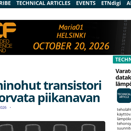
RIBE
TECHNICAL ARTICLES
EVENTS
ETNdigi
A
TECHN
Varat
data
inohut transistori
lämp
korvata piikanavan
.2026
teholäh
käyttöv
lämpökuo
tehonsy
suunnit