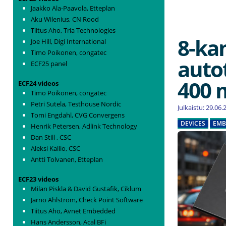
Jaakko Ala-Paavola, Etteplan
Aku Wilenius, CN Rood
Tiitus Aho, Tria Technologies
8-ka
Joe Hill, Digi International
Timo Poikonen, congatec
auto
ECF25 panel
400 
ECF24 videos
Timo Poikonen, congatec
Petri Sutela, Testhouse Nordic
Julkaistu: 29.06
Tomi Engdahl, CVG Convergens
DEVICES
EMB
Henrik Petersen, Adlink Technology
Dan Still , CSC
Aleksi Kallio, CSC
Antti Tolvanen, Etteplan
ECF23 videos
Milan Piskla & David Gustafik, Ciklum
Jarno Ahlström, Check Point Software
Tiitus Aho, Avnet Embedded
Hans Andersson, Acal BFi