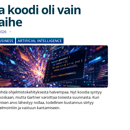
 koodi oli vain
aihe
.2026
USINESS
ARTIFICIAL INTELLIGENCE
tehdä ohjelmistokehityksestä halvempaa. Nyt koodia syntyy
skaan, mutta Gartner varoittaa toisesta suunnasta. Kun
sen arvo lähestyy nollaa, todellinen kustannus siirtyy
selmointiin ja vastuun kantamiseen.