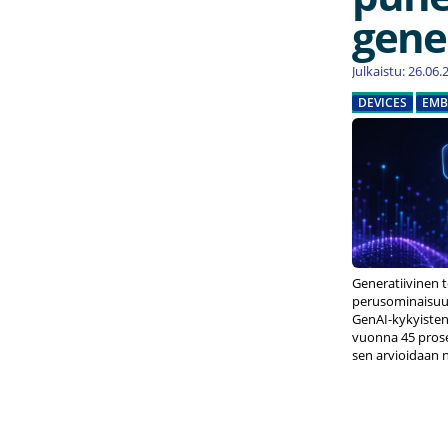
gener
Julkaistu: 26.06
DEVICES
EMB
Generatiivinen 
perusominaisuu
GenAI-kykyisten
vuonna 45 prose
sen arvioidaan n