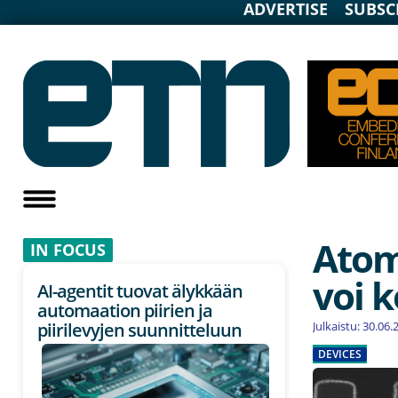
ADVERTISE
SUBSC
Atom
IN F
OCUS
voi 
AI-agentit tuovat älykkään
automaation piirien ja
Julkaistu: 30.06
piirilevyjen suunnitteluun
DEVICES