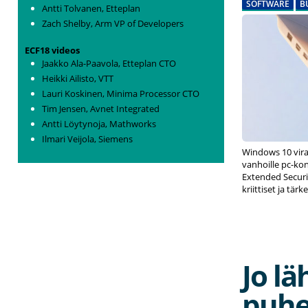
SOFTWARE
B
Antti Tolvanen, Etteplan
Zach Shelby, Arm VP of Developers
ECF18 videos
Jaakko Ala-Paavola, Etteplan CTO
Heikki Ailisto, VTT
Lauri Koskinen, Minima Processor CTO
Tim Jensen, Avnet Integrated
Antti Löytynoja, Mathworks
Ilmari Veijola, Siemens
Windows 10 viral
vanhoille pc-kone
Extended Securit
kriittiset ja tär
Jo lä
puhe