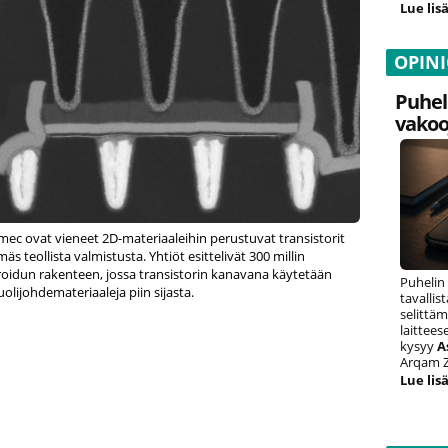
Lue lisä
OPIN
Puhel
vakoo
mec ovat vieneet 2D-materiaaleihin perustuvat transistorit
s teollista valmistusta. Yhtiöt esittelivät 300 millin
groidun rakenteen, jossa transistorin kanavana käytetään
Puhelin
lijohdemateriaaleja piin sijasta.
tavalli
selittäm
laittee
kysyy
A
Arqam Z
Lue lisä