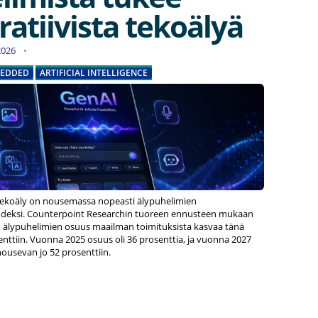
atiivista tekoälyä
.2026
EDDED
ARTIFICIAL INTELLIGENCE
tekoäly on nousemassa nopeasti älypuhelimien
deksi. Counterpoint Researchin tuoreen ennusteen mukaan
 älypuhelimien osuus maailman toimituksista kasvaa tänä
nttiin. Vuonna 2025 osuus oli 36 prosenttia, ja vuonna 2027
ousevan jo 52 prosenttiin.