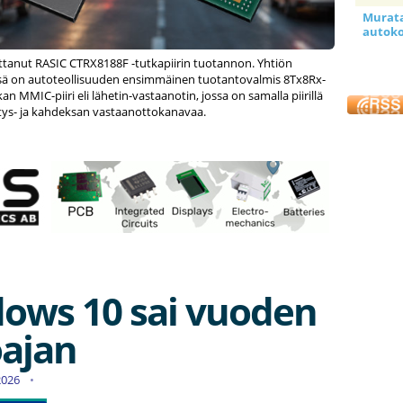
Murata 
autoko
ittanut RASIC CTRX8188F -tutkapiirin tuotannon. Yhtiön
ä on autoteollisuuden ensimmäinen tuotantovalmis 8Tx8Rx-
n MMIC-piiri eli lähetin-vastaanotin, jossa on samalla piirillä
ys- ja kahdeksan vastaanottokanavaa.
ows 10 sai vuoden
oajan
.2026