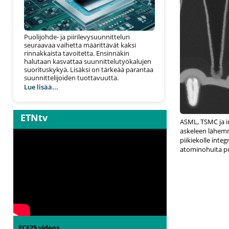
Puolijohde- ja piirilevysuunnittelun
seuraavaa vaihetta määrittävät kaksi
rinnakkaista tavoitetta. Ensinnäkin
halutaan kasvattaa suunnittelutyökalujen
suorituskykyä. Lisäksi on tärkeää parantaa
suunnittelijoiden tuottavuutta.
Lue lisää...
ETNtv
ASML, TSMC ja i
askeleen lähemmä
piikiekolle inte
atominohuita puo
ECF25 videos