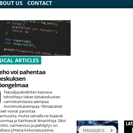
BOUT US
CONTACT
ICAL ARTICLES
eho voi pahentaa
keskuksen
öongelmaa
Tekoälypalvelinten kasvava
tehotiheys tekee datakeskusten
varmistamisesta aiempaa
monimutkaisempaa. Ylimääräiset
teet voivat parantaa
armuutta, mutta samalla ne lisäävät
rmaa ja häiritsevät ilmavirtoja. Siksi
öttö, varmennus ja jäähdytys on
eltava yhtenä kokonaisuutena.