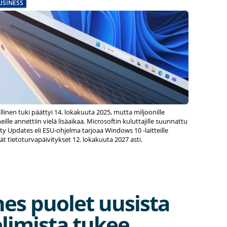
USINESS
linen tuki päättyi 14. lokakuuta 2025, mutta miljoonille
ille annettiin vielä lisäaikaa. Microsoftin kuluttajille suunnattu
y Updates eli ESU-ohjelma tarjoaa Windows 10 -laitteille
keät tietoturvapäivitykset 12. lokakuuta 2027 asti.
hes puolet uusista
limista tukee