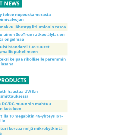
ST NEWS
y tekee nopeuskamerasta
imivalvojan
makku lähestyy litiumionin tasoa
ulainen SeeTrue ratkoo älylasien
ta ongelmaa
uististandardi tuo suuret
ymallit puhelimeen
keksi kelpaa rikolliselle paremmin
alasana
PRODUCTS
oth haastaa UWB:n
ysmittauksessa
in DC/DC-muunnin mahtuu
n koteloon
tilla 10 megabitin 4G-yhteys IoT-
siin
nturi korvaa neljä mikrokytkintä
a