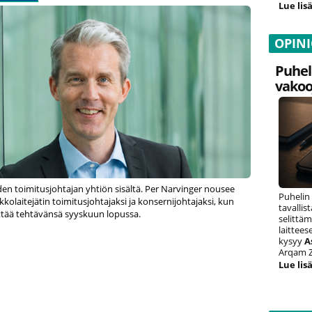
Lue lisä
OPIN
Puhel
vakoo
den toimitusjohtajan yhtiön sisältä. Per Narvinger nousee
Puhelin
kkolaitejätin toimitusjohtajaksi ja konsernijohtajaksi, kun
tavalli
ttää tehtävänsä syyskuun lopussa.
selittäm
laittee
kysyy
A
Arqam Z
Lue lisä