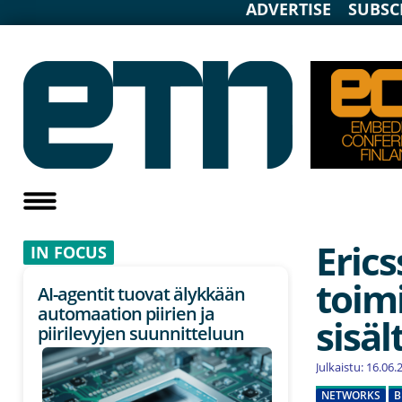
ADVERTISE
SUBSC
Erics
IN F
OCUS
toim
AI-agentit tuovat älykkään
automaation piirien ja
sisäl
piirilevyjen suunnitteluun
Julkaistu: 16.06
NETWORKS
B