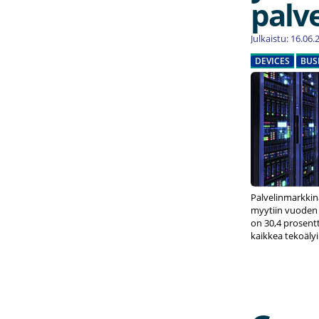
palv
Julkaistu: 16.06
DEVICES
BUS
Palvelinmarkkin
myytiin vuoden e
on 30,4 prosent
kaikkea tekoäly