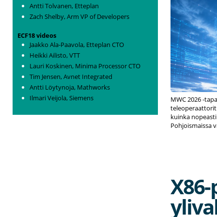
Antti Tolvanen, Etteplan
Zach Shelby, Arm VP of Developers
ECF18 videos
Jaakko Ala-Paavola, Etteplan CTO
Heikki Ailisto, VTT
Lauri Koskinen, Minima Processor CTO
Tim Jensen, Avnet Integrated
Antti Löytynoja, Mathworks
Ilmari Veijola, Siemens
MWC 2026 -tapah
teleoperaattorit
kuinka nopeasti 
Pohjoismaissa v
X86-
yliva