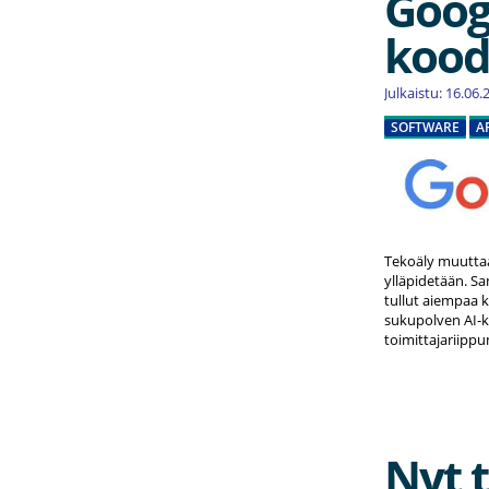
Goog
kood
Julkaistu: 16.06
SOFTWARE
A
Tekoäly muuttaa 
ylläpidetään. Sa
tullut aiempaa 
sukupolven AI-k
toimittajariippu
Nyt 