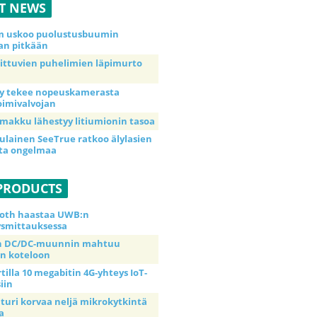
ST NEWS
m uskoo puolustusbuumin
an pitkään
aittuvien puhelimien läpimurto
y tekee nopeuskamerasta
imivalvojan
makku lähestyy litiumionin tasoa
ulainen SeeTrue ratkoo älylasien
ta ongelmaa
PRODUCTS
oth haastaa UWB:n
ysmittauksessa
in DC/DC-muunnin mahtuu
n koteloon
tilla 10 megabitin 4G-yhteys IoT-
siin
nturi korvaa neljä mikrokytkintä
a