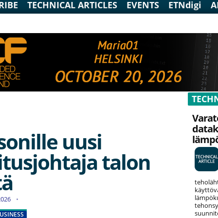
RIBE
TECHNICAL ARTICLES
EVENTS
ETNdigi
A
TECHN
Varat
data
sonille uusi
lämp
itusjohtaja talon
tä
teholäh
käyttöv
lämpökuo
.2026
tehonsy
suunnit
USINESS