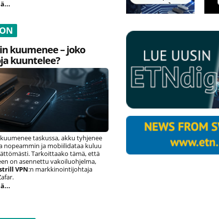
ä...
ION
in kuumenee – joko
ja kuuntelee?
 kuumenee taskussa, akku tyhjenee
sta nopeammin ja mobiilidataa kuluu
ättömästi. Tarkoittaako tämä, että
seen on asennettu vakoiluohjelma,
strill VPN
:n markkinointijohtaja
afar.
ä...