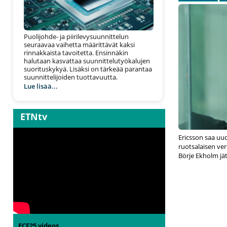
Puolijohde- ja piirilevysuunnittelun
seuraavaa vaihetta määrittävät kaksi
rinnakkaista tavoitetta. Ensinnäkin
halutaan kasvattaa suunnittelutyökalujen
suorituskykyä. Lisäksi on tärkeää parantaa
suunnittelijoiden tuottavuutta.
Lue lisää...
ETNtv
Ericsson saa uu
ruotsalaisen ver
Börje Ekholm jä
ECF25 videos