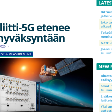
LATE
Bittiu
jatkuv
liitti-5G etenee
Joko t
alkaa?
Tekoäl
ehyväksyntään
monito
Natriu
.2026
Joensu
suurin
EST & MEASUREMENT
NEW 
Blueto
etäisy
6 wat
tuuma
Lisäkor
laittei
Yksi a
autoss