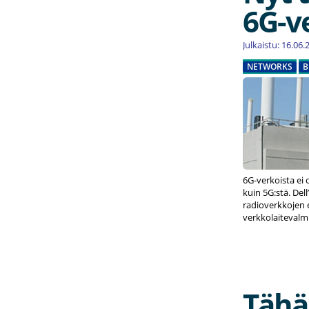
6G-v
Julkaistu: 16.06
NETWORKS
B
6G-verkoista ei 
kuin 5G:stä. De
radioverkkojen e
verkkolaitevalmi
Tähä