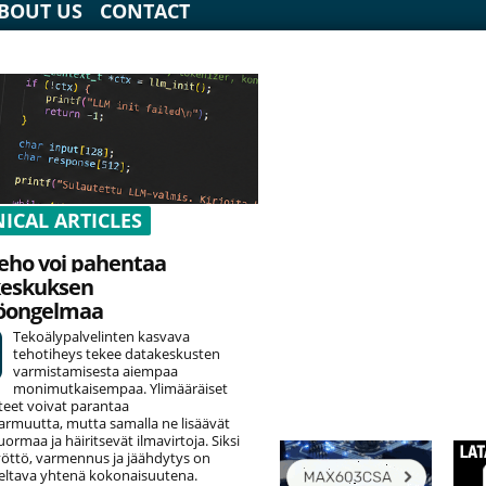
BOUT US
CONTACT
ICAL ARTICLES
eho voi pahentaa
keskuksen
öongelmaa
Tekoälypalvelinten kasvava
tehotiheys tekee datakeskusten
varmistamisesta aiempaa
monimutkaisempaa. Ylimääräiset
teet voivat parantaa
armuutta, mutta samalla ne lisäävät
rmaa ja häiritsevät ilmavirtoja. Siksi
öttö, varmennus ja jäähdytys on
eltava yhtenä kokonaisuutena.