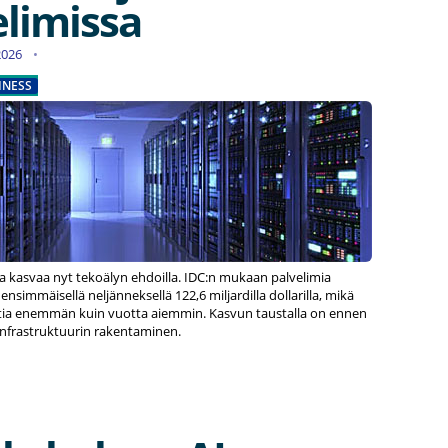
elimissa
.2026
INESS
a kasvaa nyt tekoälyn ehdoilla. IDC:n mukaan palvelimia
nsimmäisellä neljänneksellä 122,6 miljardilla dollarilla, mikä
tia enemmän kuin vuotta aiemmin. Kasvun taustalla on ennen
infrastruktuurin rakentaminen.