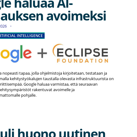
le haluaa AI-
auksen avoimeksi
.2026
RTIFICIAL INTELLIGENCE
nopeasti tapaa, jolla ohjelmistoja kirjoitetaan, testataan ja
malla kehitystyökalujen taustalla olevasta infrastruktuurista on
kriittisempää. Google haluaa varmistaa, että seuraavan
ehitysympäristöt rakentuvat avoimelle ja
mattomalle pohjalle.
tuli huono uutinen