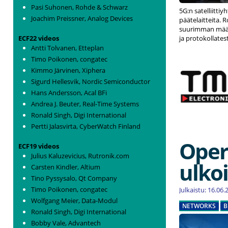
Pasi Suhonen, Rohde & Schwarz
5G:n satelliitti
Joachim Preissner, Analog Devices
päätelaitteita.
suurimman määr
ECF22 videos
ja protokollates
Antti Tolvanen, Etteplan
Timo Poikonen, congatec
Kimmo Järvinen, Xiphera
Sigurd Hellesvik, Nordic Semiconductor
Hans Andersson, Acal BFi
Andrea J. Beuter, Real-Time Systems
Ronald Singh, Digi International
Pertti Jalasvirta, CyberWatch Finland
Opera
ECF19 videos
Julius Kaluzevicius, Rutronik.com
ulko
Carsten Kindler, Altium
Tino Pyssysalo, Qt Company
Timo Poikonen, congatec
Julkaistu: 16.06
Wolfgang Meier, Data-Modul
NETWORKS
B
Ronald Singh, Digi International
Bobby Vale, Advantech