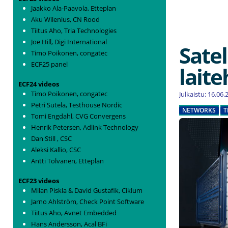
Jaakko Ala-Paavola, Etteplan
Aku Wilenius, CN Rood
Tiitus Aho, Tria Technologies
Joe Hill, Digi International
Satel
Timo Poikonen, congatec
ECF25 panel
lait
ECF24 videos
Timo Poikonen, congatec
Julkaistu: 16.06
Petri Sutela, Testhouse Nordic
NETWORKS
T
Tomi Engdahl, CVG Convergens
Henrik Petersen, Adlink Technology
Dan Still , CSC
Aleksi Kallio, CSC
Antti Tolvanen, Etteplan
ECF23 videos
Milan Piskla & David Gustafik, Ciklum
Jarno Ahlström, Check Point Software
Tiitus Aho, Avnet Embedded
Hans Andersson, Acal BFi