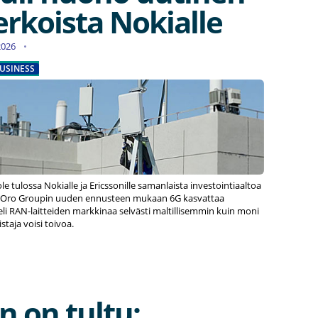
erkoista Nokialle
.2026
USINESS
ole tulossa Nokialle ja Ericssonille samanlaista investointiaaltoa
ll’Oro Groupin uuden ennusteen mukaan 6G kasvattaa
li RAN-laitteiden markkinaa selvästi maltillisemmin kuin moni
staja voisi toivoa.
n on tultu: