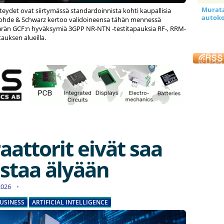
Murata 
yhteydet ovat siirtymässä standardoinnista kohti kaupallisia
autoko
 Rohde & Schwarz kertoo validoineensa tähän mennessä
än GCF:n hyväksymiä 3GPP NR-NTN -testitapauksia RF-, RRM-
tauksen alueilla.
attorit eivät saa
istaa älyään
.2026
USINESS
ARTIFICIAL INTELLIGENCE