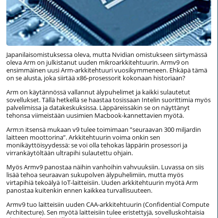
Japanilaisomistuksessa oleva, mutta Nvidian omistukseen siirtymässä
oleva Arm on julkistanut uuden mikroarkkitehtuurin. Armv9 on
ensimmäinen uusi Arm-arkkitehtuuri vuosikymmeneen. Ehkäpä tämä
on se alusta, joka siirtää x86-prosessorit kokonaan historiaan?
Arm on käytännössä vallannut älypuhelimet ja kaikki sulautetut
sovellukset. Tällä hetkellä se haastaa tosissaan Intelin suorittimia myös
palvelimissa ja datakeskuksissa. Läppäreissäkin se on näyttänyt
tehonsa viimeistään uusimien Macbook-kannettavien myötä.
Arm:n itsensä mukaan v9 tulee toimimaan ”seuraavan 300 miljardin
laitteen moottorina”. Arkkitehtuurin voima onkin sen
monikäyttöisyydessä: se voi olla tehokas läppärin prosessori ja
virrankäytöltään ultrapihi sulautettu ohjain.
Myös Armv9 panostaa näihin vanhoihin vahvuuksiin. Luvassa on siis
lisää tehoa seuraavan sukupolven älypuhelimiin, mutta myös
virtapihiä tekoälyä IoT-laitteisiin. Uuden arkkitehtuurin myötä Arm
panostaa kuitenkin ennen kaikkea turvallisuuteen.
Armv9 tuo laitteisiin uuden CAA-arkkitehtuurin (Confidential Compute
Architecture). Sen myötä laitteisiin tulee eristettyjä, sovelluskohtaisia