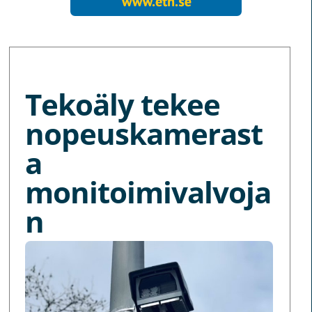
MORE NEWS
Tekoäly tekee
nopeuskamerast
a
monitoimivalvoja
n