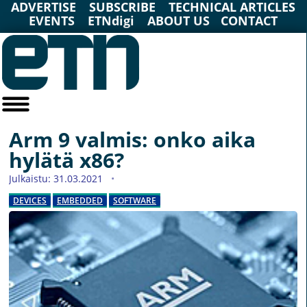
ADVERTISE
SUBSCRIBE
TECHNICAL ARTICLES
EVENTS
ETNdigi
ABOUT US
CONTACT
Arm 9 valmis: onko aika
hylätä x86?
Julkaistu: 31.03.2021
DEVICES
EMBEDDED
SOFTWARE