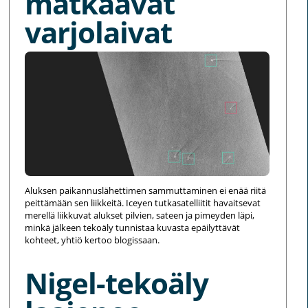
matkaavat
varjolaivat
Aluksen paikannuslähettimen sammuttaminen ei enää riitä
peittämään sen liikkeitä. Iceyen tutkasatelliitit havaitsevat
merellä liikkuvat alukset pilvien, sateen ja pimeyden läpi,
minkä jälkeen tekoäly tunnistaa kuvasta epäilyttävät
kohteet, yhtiö kertoo blogissaan.
Nigel-tekoäly