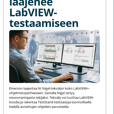
laajenee
LabVIEW-
testaamiseen
Emerson laajentaa NI Nigel-tekoälyn koko LabVIEW+-
ohjelmistoperheeseen. Samalla Nigel siirtyy
neuvonantajasta tekijäksi. Tekoäly voi tuottaa LabVIEW-
koodia ja rakentaa TestStand-testisarjoja luonnollisella
kielellä annettujen ohjeiden perusteella.