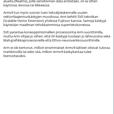
alueita (Realms), joille sensitiivinen data eristetään, oli se sitten
käytössä, levossa tai liikkeessä.
Armv9 tuo myös suoran tuen tekoälylaskennalle uusien
vektorilaajennuskäskyjen muodossa. Arm kehitti SVE-tekniikan
(Scalable Vector Extension) yhdessä Fujitsun kanssa. Samoja käskyjä
käytetään maailman tehokkaimmissa supertietokoneissa.
SVE parantaa koneoppimismallien prosessointia Arm-suorittimilla,
mutta Arm vihjaa jo siihen, että SV-käskyjä tuodaan jo lähivuosina sekä
Mali-grafiikkaprosessoreille että Ethos-neuroverkkosuorittimille.
Arm ei ole kertonut, milloin ensimmäiset Armv9-laitteet olisivat tulossa
markkinoilla tai edes sitä, milloin Armv9-käskykantaa tulee
lisensoitavaksi.