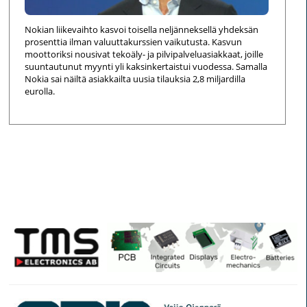
Nokian liikevaihto kasvoi toisella neljänneksellä yhdeksän
prosenttia ilman valuuttakurssien vaikutusta. Kasvun
moottoriksi nousivat tekoäly- ja pilvipalveluasiakkaat, joille
suuntautunut myynti yli kaksinkertaistui vuodessa. Samalla
Nokia sai näiltä asiakkailta uusia tilauksia 2,8 miljardilla
eurolla.