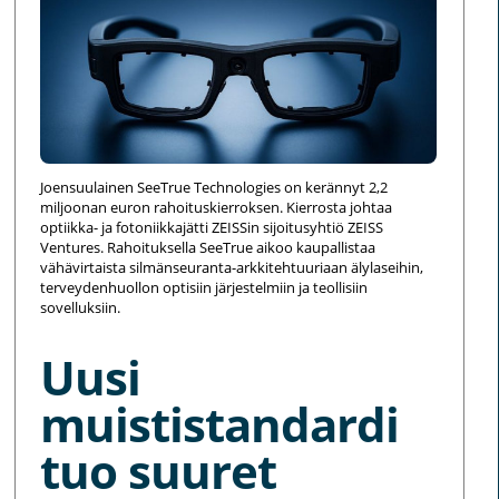
Joensuulainen SeeTrue Technologies on kerännyt 2,2
miljoonan euron rahoituskierroksen. Kierrosta johtaa
optiikka- ja fotoniikkajätti ZEISSin sijoitusyhtiö ZEISS
Ventures. Rahoituksella SeeTrue aikoo kaupallistaa
vähävirtaista silmänseuranta-arkkitehtuuriaan älylaseihin,
terveydenhuollon optisiin järjestelmiin ja teollisiin
sovelluksiin.
Uusi
muististandardi
tuo suuret