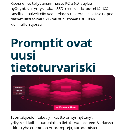
Kioxia on esitellyt ensimmäiset PCIe 6.0 -väylää
hyödyntävät yritysluokan SSD-levynsä. Uutuus ei tähtää
tavallisiin palvelimiin vaan tekoälyklustereihin, joissa nopea
flash-muisti toimii GPU-muistin jatkeena suurten
kielimallien ajossa.
Promptit ovat
uusi
tietoturvariski
Työntekijöiden tekoälyn käyttö on synnyttänyt
yritysverkkoihin uudenlaisen tietoturvahaasteen. Verkossa
liikkuu yhä enemmän AI-prompteja, autonomisten