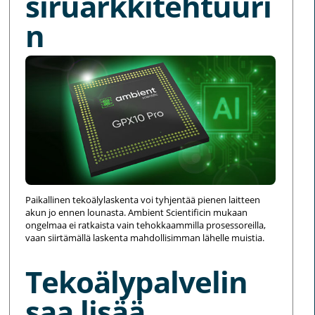
siruarkkitehtuuri
n
Paikallinen tekoälylaskenta voi tyhjentää pienen laitteen
akun jo ennen lounasta. Ambient Scientificin mukaan
ongelmaa ei ratkaista vain tehokkaammilla prosessoreilla,
vaan siirtämällä laskenta mahdollisimman lähelle muistia.
Tekoälypalvelin
saa lisää