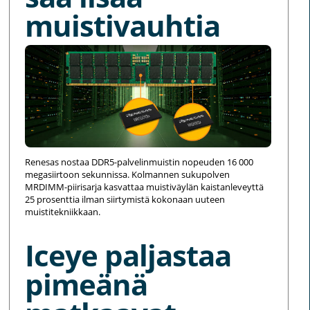
muistivauhtia
Renesas nostaa DDR5-palvelinmuistin nopeuden 16 000
megasiirtoon sekunnissa. Kolmannen sukupolven
MRDIMM-piirisarja kasvattaa muistiväylän kaistanleveyttä
25 prosenttia ilman siirtymistä kokonaan uuteen
muistitekniikkaan.
Iceye paljastaa
pimeänä