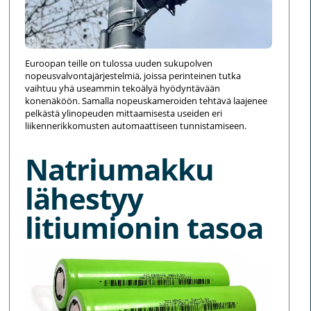
Euroopan teille on tulossa uuden sukupolven
nopeusvalvontajärjestelmiä, joissa perinteinen tutka
vaihtuu yhä useammin tekoälyä hyödyntävään
konenäköön. Samalla nopeuskameroiden tehtävä laajenee
pelkästä ylinopeuden mittaamisesta useiden eri
liikennerikkomusten automaattiseen tunnistamiseen.
Natriumakku
lähestyy
litiumionin tasoa