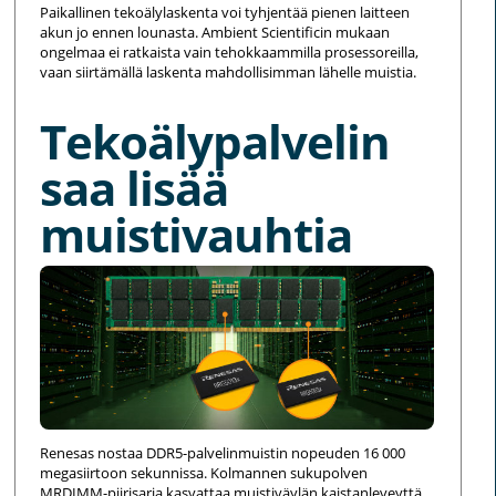
Paikallinen tekoälylaskenta voi tyhjentää pienen laitteen
akun jo ennen lounasta. Ambient Scientificin mukaan
ongelmaa ei ratkaista vain tehokkaammilla prosessoreilla,
vaan siirtämällä laskenta mahdollisimman lähelle muistia.
Tekoälypalvelin
saa lisää
muistivauhtia
Renesas nostaa DDR5-palvelinmuistin nopeuden 16 000
megasiirtoon sekunnissa. Kolmannen sukupolven
MRDIMM-piirisarja kasvattaa muistiväylän kaistanleveyttä