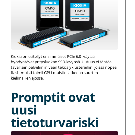
Kioxia on esitellyt ensimmäiset PCIe 6.0 -väylää
hyödyntävät yritysluokan SSD-levynsä. Uutuus ei tähtää
tavallisiin palvelimiin vaan tekoälyklustereihin, joissa nopea
flash-muisti toimii GPU-muistin jatkeena suurten
kielimallien ajossa.
Promptit ovat
uusi
tietoturvariski