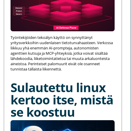
Työntekijöiden tekoälyn käyttö on synnyttänyt
yritysverkkoihin uudenlaisen tietoturvahaasteen. Verkossa
liikkuu yhä enemmän AI-prompteja, autonomisten
agenttien kutsuja ja MCP-yhteyksiä, jotka voivat sisältää
lähdekoodia, liiketoimintatietoa tai muuta arkaluonteista
aineistoa. Perinteiset palomuurit eivät ole osanneet
tunnistaa tällaista liikennettä.
Sulautettu linux
kertoo itse, mistä
se koostuu