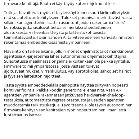
firmware-kehittäjä. Rauta ei käyttäydy kuten ohjelmointikieli.
Tutkijat havaitsivat myös, että yleiskäyttöinen suuri kielimalli ei yksin
riitä sulautettuun kehitykseen. Tulokset paranivat merkittävästi vasta
silloin, kun agentteihin lisättiin asiantuntijoiden rakentamia “skills”-
kerroksia, jotka sisälsivät tietoa esimerkiksi oheislaitteiden
alustuksesta, virheenkäsittelystä ja laitteistokohtaisista
toimintatavoista. Toisin sanoen AI tarvitsee edelleen vahvasti ihmisten
rakentamaa embedded-osaamista ympärilleen.
Havainto on tärkeä aikana, jolloin monet ohjelmistotalot markkinoivat
agenttisia AI-järjestelmiä lähes autonomisina ohjelmistokehittäjinä.
Sulautetussa maailmassa ongelma ei kuitenkaan ole pelkkä syntaksi.
Firmware toimii ympäristössä, jossa vastaan tulevat
ajoitusvaatimukset, virrankulutus, väyläprotokollat, sähköiset häiriöt
ja fyysisen laitteiston rajoitteet.
Tästä syystä embedded-alalla painopiste näyttää siirtyvän nopeasti
kohti verifiointia. Pelkkä koodin generointi ei enää riitä, vaan AI-
agenttien ympärille rakennetaan jatkuvasti hardware-in-the-loop-
testauksia, automaattista regressiotestausta ja useiden agenttien
muodostamia tarkistusketjuja. Tavoitteena ei ole täysin autonominen
firmware-kehitys vaan kehittäjien työn nopeuttaminen ilman, että
luotettavuus katoaa.