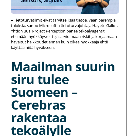
– Tietoturvatiimit eivät tarvitse lisää tietoa, vaan parempia
tuloksia, sanoo Microsoftin tietoturvajohtaja Hayete Gallot.
Yhtiön uusi Project Perception panee tekoälyagentit
etsimään hyökkäysreittejä, arvioimaan riskit ja korjaamaan
havaitut heikkoudet ennen kuin oikea hyökkääjä ehtii
käyttää niitä hyväkseen.
Maailman suurin
siru tulee
Suomeen –
Cerebras
rakentaa
tekoälylle