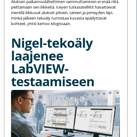
Aluksen paikannuslähettimen sammuttaminen ei enää riitä
peittämään sen liikkeitä. Iceyen tutkasatelliitit havaitsevat
merellä liikkuvat alukset pilvien, sateen ja pimeyden läpi,
minkä jälkeen tekoäly tunnistaa kuvasta epäilyttävät
kohteet, yhtiö kertoo blogissaan.
Nigel-tekoäly
laajenee
LabVIEW-
testaamiseen