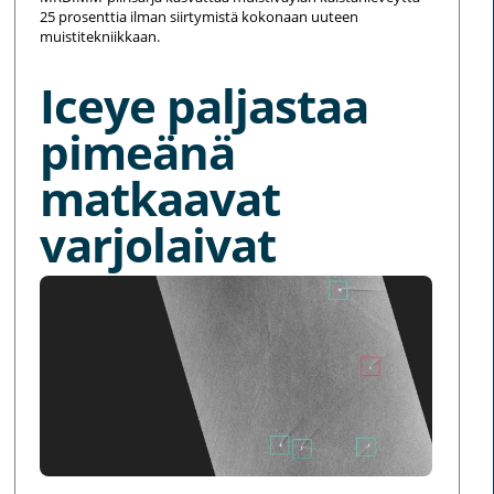
25 prosenttia ilman siirtymistä kokonaan uuteen
muistitekniikkaan.
Iceye paljastaa
pimeänä
matkaavat
varjolaivat