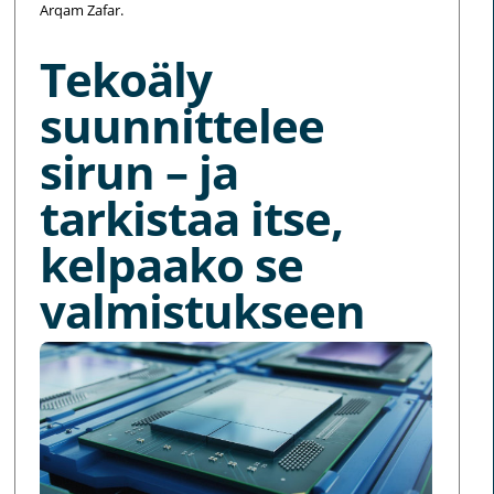
Arqam Zafar.
Tekoäly
suunnittelee
sirun – ja
tarkistaa itse,
kelpaako se
valmistukseen