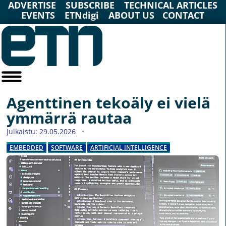
ADVERTISE
SUBSCRIBE
TECHNICAL ARTICLES
EVENTS
ETNdigi
ABOUT US
CONTACT
Agenttinen tekoäly ei vielä
ymmärrä rautaa
Julkaistu: 29.05.2026
EMBEDDED
SOFTWARE
ARTIFICIAL INTELLIGENCE