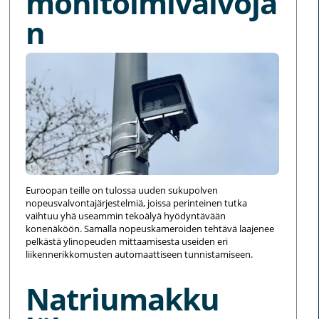
monitoimivalvoja
n
Euroopan teille on tulossa uuden sukupolven
nopeusvalvontajärjestelmiä, joissa perinteinen tutka
vaihtuu yhä useammin tekoälyä hyödyntävään
konenäköön. Samalla nopeuskameroiden tehtävä laajenee
pelkästä ylinopeuden mittaamisesta useiden eri
liikennerikkomusten automaattiseen tunnistamiseen.
Natriumakku