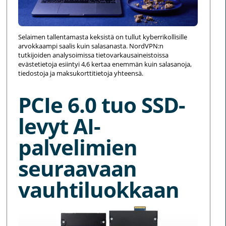
Selaimen tallentamasta keksistä on tullut kyberrikollisille
arvokkaampi saalis kuin salasanasta. NordVPN:n
tutkijoiden analysoimissa tietovarkausaineistoissa
evästetietoja esiintyi 4,6 kertaa enemmän kuin salasanoja,
tiedostoja ja maksukorttitietoja yhteensä.
PCIe 6.0 tuo SSD-
levyt AI-
palvelimien
seuraavaan
vauhtiluokkaan