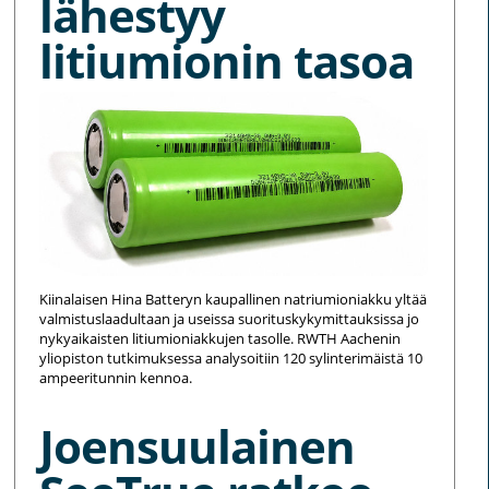
lähestyy
litiumionin tasoa
Kiinalaisen Hina Batteryn kaupallinen natriumioniakku yltää
valmistuslaadultaan ja useissa suorituskykymittauksissa jo
nykyaikaisten litiumioniakkujen tasolle. RWTH Aachenin
yliopiston tutkimuksessa analysoitiin 120 sylinterimäistä 10
ampeeritunnin kennoa.
Joensuulainen