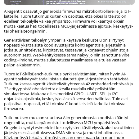
AI-agentit osaavat jo generoida firmwarea mikrokontrollereille ja IoT-
laitteille. Tuore tutkimus kuitenkin osoittaa, että oikea laitteisto on
edelleen tekoälylle vaikea ympäristö. Firmware voi kääntyä oikein
mutta kaatua heti todellisessa MCU-järjestelmässä ajoitus-, keskeytys-
tai oheislaiteongelmiin.
Generatiivisen tekoälyn ympärillä käytävä keskustelu on siirtynyt
nopeasti yksittäisistä koodiavustajista kohti agenttisia järjestelmiä,
jotka suunnittelevat, kirjoittavat, testaavat ja korjaavat ohjelmistoja
autonomisesti. Web-kehityksessä tämä näkyy jo niin sanottuna vibe
coding -ilmiönä, mutta sulautetussa maailmassa raja tulee vastaan
paljon aikaisemmin.
Tuore IoT-SkillsBench-tutkimus pyrki selvittämään, miten hyvin AI-
agentit selviytyvät todellisista sulautettujen järjestelmien tehtävistä.
Tutkimuksessa agentit käsittelivät yhteensä 42 embedded-tehtävää ja
23 erityyppistä oheislaitetta oikealla raudalla eikä pelkästään
simulaatiossa. Mukana oli esimerkiksi GPIO-, UART-, SPI- ja I2C-
ohjauksia, ajastimia, keskeytyksiä sekä sensorien hallintaa. Tulokset
paljastivat nopeasti, että toimiva C-koodi ei vielä tarkoita toimivaa
firmwarea.
Tutkimuksen mukaan suuri osa AI:n generoimasta koodista kääntyi
ongelmitta, mutta epäonnistui todellisessa MCU-ympäristössä.
Ongelmia syntyi esimerkiksi keskeytysten käsittelyssä, alustusrutiinien
järjestyksessä, ajoituksessa, DMA-siirroissa ja muistinhallinnassa.
Käytännössä tekoäly törmäsi samaan ongelmaan kuin moni nuori