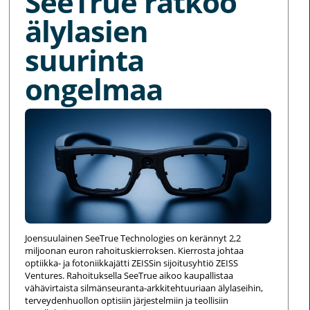
SeeTrue ratkoo
älylasien
suurinta
ongelmaa
Joensuulainen SeeTrue Technologies on kerännyt 2,2
miljoonan euron rahoituskierroksen. Kierrosta johtaa
optiikka- ja fotoniikkajätti ZEISSin sijoitusyhtiö ZEISS
Ventures. Rahoituksella SeeTrue aikoo kaupallistaa
vähävirtaista silmänseuranta-arkkitehtuuriaan älylaseihin,
terveydenhuollon optisiin järjestelmiin ja teollisiin