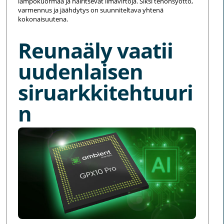
lämpökuormaa ja häiritsevät ilmavirtoja. Siksi tehonsyöttö,
varmennus ja jäähdytys on suunniteltava yhtenä
kokonaisuutena.
Reunaäly vaatii
uudenlaisen
siruarkkitehtuuri
n