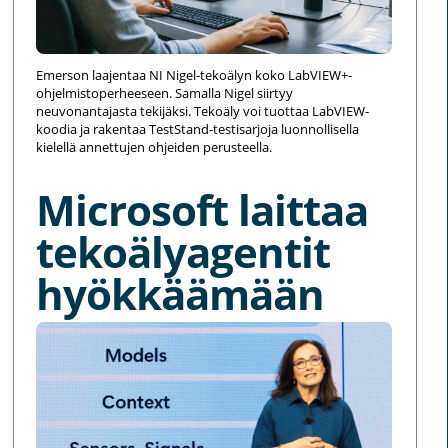
Emerson laajentaa NI Nigel-tekoälyn koko LabVIEW+-
ohjelmistoperheeseen. Samalla Nigel siirtyy
neuvonantajasta tekijäksi. Tekoäly voi tuottaa LabVIEW-
koodia ja rakentaa TestStand-testisarjoja luonnollisella
kielellä annettujen ohjeiden perusteella.
Microsoft laittaa
tekoälyagentit
hyökkäämään