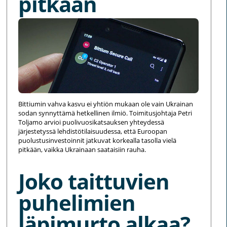
pitkään
Bittiumin vahva kasvu ei yhtiön mukaan ole vain Ukrainan
sodan synnyttämä hetkellinen ilmiö. Toimitusjohtaja Petri
Toljamo arvioi puolivuosikatsauksen yhteydessä
järjestetyssä lehdistötilaisuudessa, että Euroopan
puolustusinvestoinnit jatkuvat korkealla tasolla vielä
pitkään, vaikka Ukrainaan saataisiin rauha.
Joko taittuvien
puhelimien
läpimurto alkaa?