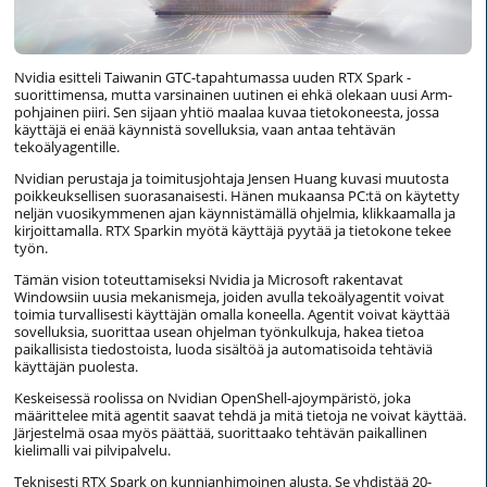
Nvidia esitteli Taiwanin GTC-tapahtumassa uuden RTX Spark -
suorittimensa, mutta varsinainen uutinen ei ehkä olekaan uusi Arm-
pohjainen piiri. Sen sijaan yhtiö maalaa kuvaa tietokoneesta, jossa
käyttäjä ei enää käynnistä sovelluksia, vaan antaa tehtävän
tekoälyagentille.
Nvidian perustaja ja toimitusjohtaja Jensen Huang kuvasi muutosta
poikkeuksellisen suorasanaisesti. Hänen mukaansa PC:tä on käytetty
neljän vuosikymmenen ajan käynnistämällä ohjelmia, klikkaamalla ja
kirjoittamalla. RTX Sparkin myötä käyttäjä pyytää ja tietokone tekee
työn.
Tämän vision toteuttamiseksi Nvidia ja Microsoft rakentavat
Windowsiin uusia mekanismeja, joiden avulla tekoälyagentit voivat
toimia turvallisesti käyttäjän omalla koneella. Agentit voivat käyttää
sovelluksia, suorittaa usean ohjelman työnkulkuja, hakea tietoa
paikallisista tiedostoista, luoda sisältöä ja automatisoida tehtäviä
käyttäjän puolesta.
Keskeisessä roolissa on Nvidian OpenShell-ajoympäristö, joka
määrittelee mitä agentit saavat tehdä ja mitä tietoja ne voivat käyttää.
Järjestelmä osaa myös päättää, suorittaako tehtävän paikallinen
kielimalli vai pilvipalvelu.
Teknisesti RTX Spark on kunnianhimoinen alusta. Se yhdistää 20-