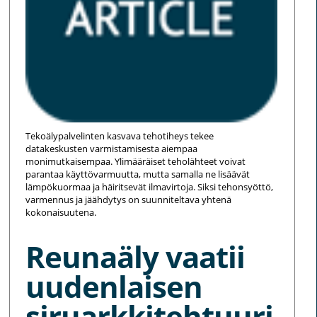
Tekoälypalvelinten kasvava tehotiheys tekee
datakeskusten varmistamisesta aiempaa
monimutkaisempaa. Ylimääräiset teholähteet voivat
parantaa käyttövarmuutta, mutta samalla ne lisäävät
lämpökuormaa ja häiritsevät ilmavirtoja. Siksi tehonsyöttö,
varmennus ja jäähdytys on suunniteltava yhtenä
kokonaisuutena.
Reunaäly vaatii
uudenlaisen
siruarkkitehtuuri