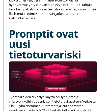
Kioxia on esitellyt ensimmäiset PCIe 6.0 -väylää
hyödyntävät yritysluokan SSD-levynsä. Uutuus ei tähtää
tavallisiin palvelimiin vaan tekoälyklustereihin, joissa nopea
flash-muisti toimii GPU-muistin jatkeena suurten
kielimallien ajossa.
Promptit ovat
uusi
tietoturvariski
Työntekijöiden tekoälyn käyttö on synnyttänyt
yritysverkkoihin uudenlaisen tietoturvahaasteen. Verkossa
liikkuu yhä enemmän AI-prompteja, autonomisten
agenttien kutsuja ja MCP-yhteyksiä, jotka voivat sisältää