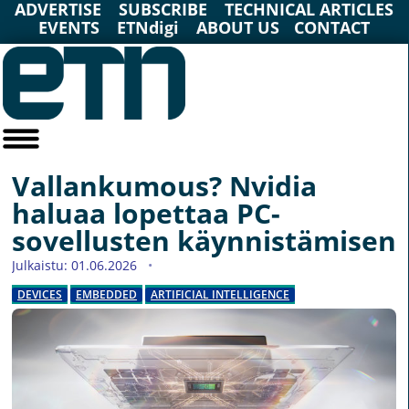
ADVERTISE
SUBSCRIBE
TECHNICAL ARTICLES
EVENTS
ETNdigi
ABOUT US
CONTACT
Vallankumous? Nvidia
haluaa lopettaa PC-
sovellusten käynnistämisen
Julkaistu: 01.06.2026
DEVICES
EMBEDDED
ARTIFICIAL INTELLIGENCE