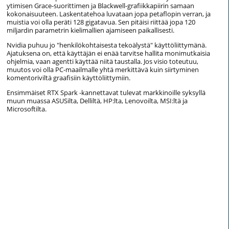
ytimisen Grace-suorittimen ja Blackwell-grafiikkapiirin samaan
kokonaisuuteen. Laskentatehoa luvataan jopa petaflopin verran, ja
muistia voi olla peräti 128 gigatavua. Sen pitäisi riittää jopa 120
miljardin parametrin kielimallien ajamiseen paikallisesti.
Nvidia puhuu jo "henkilökohtaisesta tekoälystä" käyttöliittymänä.
Ajatuksena on, että käyttäjän ei enää tarvitse hallita monimutkaisia
ohjelmia, vaan agentti käyttää niitä taustalla. Jos visio toteutuu,
muutos voi olla PC-maailmalle yhtä merkittävä kuin siirtyminen
komentoriviltä graafisiin käyttöliittymiin.
Ensimmäiset RTX Spark -kannettavat tulevat markkinoille syksyllä
muun muassa ASUSilta, Delliltä, HP:lta, Lenovoilta, MSI:ltä ja
Microsoftilta.