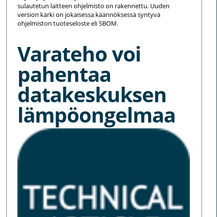
sulautetun laitteen ohjelmisto on rakennettu. Uuden
version kärki on jokaisessa käännöksessä syntyvä
ohjelmiston tuoteseloste eli SBOM.
Varateho voi
pahentaa
datakeskuksen
lämpöongelmaa