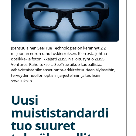
Joensuulainen SeeTrue Technologies on kerännyt 2,2
miljoonan euron rahoituskierroksen. Kierrosta johtaa
optiikka- ja fotoniikkajätti ZEISSin sijoitusyhtiö ZEISS
Ventures. Rahoituksella SeeTrue aikoo kaupallistaa
vähävirtaista silmänseuranta-arkkitehtuuriaan älylaseihin,
terveydenhuollon optisiin järjestelmiin ja teollisiin
sovelluksiin.
Uusi
muististandardi
tuo suuret