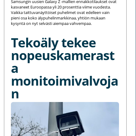
Samsungin uusien Galaxy Z -mallien ennakkotilaukset ovat
kasvaneet Euroopassa yli 20 prosenttia viime vuodesta.
Vaikka taittuvanäyttöiset puhelimet ovat edelleen vain
pieni osa koko älypuhelinmarkkinaa, yhtiön mukaan
kysyntä on nyt selvästi aiempaa vahvempaa.
Tekoäly tekee
nopeuskamerast
a
monitoimivalvoja
n