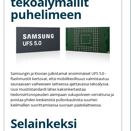
tekoälymallit
puhelimeen
Samsungin ja Kioxian julkistamat ensimmäiset UFS 5.0 -
flashmuistit kertovat, että mobiiliteollisuus valmistautuu
seuraavaan vaiheeseen laitteessa ajettavassa tekoälyssä.
Uusi muististandardi lähes kaksinkertaistaa
tiedonsiirtonopeuden aiempaan sukupolveen verrattuna ja
poistaa yhden keskeisistä pullonkauloista suurten
kielimallien suorittamisessa suoraan päätelaitteessa.
Selainkeksi