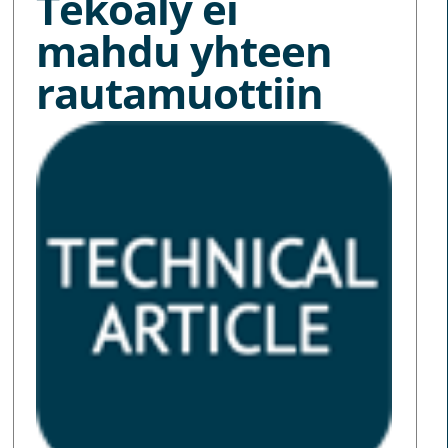
Tekoäly ei
mahdu yhteen
rautamuottiin