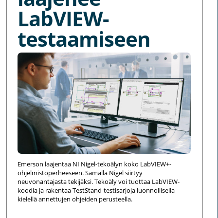
LabVIEW-
testaamiseen
Emerson laajentaa NI Nigel-tekoälyn koko LabVIEW+-
ohjelmistoperheeseen. Samalla Nigel siirtyy
neuvonantajasta tekijäksi. Tekoäly voi tuottaa LabVIEW-
koodia ja rakentaa TestStand-testisarjoja luonnollisella
kielellä annettujen ohjeiden perusteella.