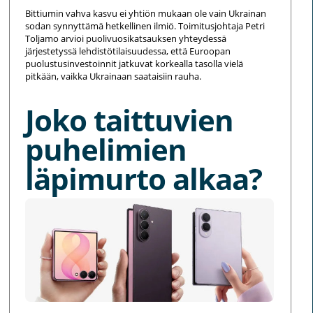
Bittiumin vahva kasvu ei yhtiön mukaan ole vain Ukrainan
sodan synnyttämä hetkellinen ilmiö. Toimitusjohtaja Petri
Toljamo arvioi puolivuosikatsauksen yhteydessä
järjestetyssä lehdistötilaisuudessa, että Euroopan
puolustusinvestoinnit jatkuvat korkealla tasolla vielä
pitkään, vaikka Ukrainaan saataisiin rauha.
Joko taittuvien
puhelimien
läpimurto alkaa?