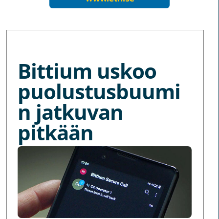
MORE NEWS
Bittium uskoo
puolustusbuumi
n jatkuvan
pitkään