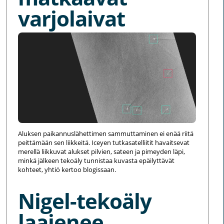
varjolaivat
Aluksen paikannuslähettimen sammuttaminen ei enää riitä
peittämään sen liikkeitä. Iceyen tutkasatelliitit havaitsevat
merellä liikkuvat alukset pilvien, sateen ja pimeyden läpi,
minkä jälkeen tekoäly tunnistaa kuvasta epäilyttävät
kohteet, yhtiö kertoo blogissaan.
Nigel-tekoäly
laajenee