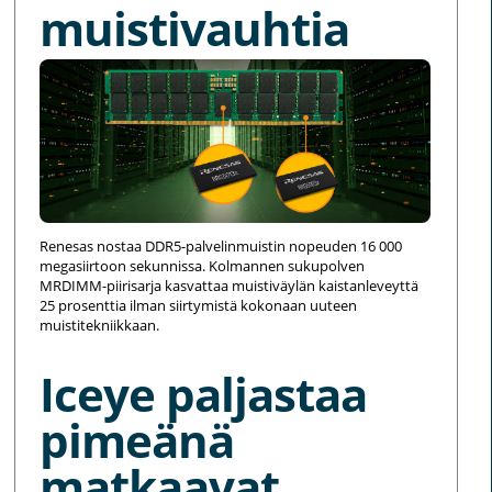
muistivauhtia
Renesas nostaa DDR5-palvelinmuistin nopeuden 16 000
megasiirtoon sekunnissa. Kolmannen sukupolven
MRDIMM-piirisarja kasvattaa muistiväylän kaistanleveyttä
25 prosenttia ilman siirtymistä kokonaan uuteen
muistitekniikkaan.
Iceye paljastaa
pimeänä
matkaavat