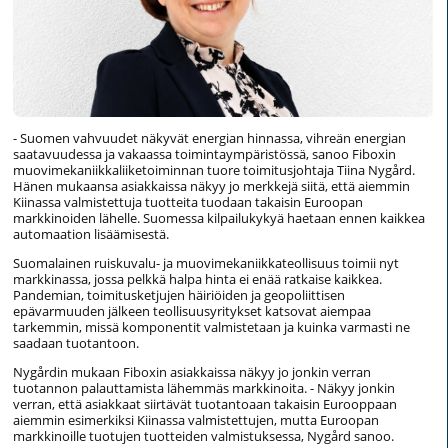
- Suomen vahvuudet näkyvät energian hinnassa, vihreän energian
saatavuudessa ja vakaassa toimintaympäristössä, sanoo Fiboxin
muovimekaniikkaliiketoiminnan tuore toimitusjohtaja Tiina Nygård.
Hänen mukaansa asiakkaissa näkyy jo merkkejä siitä, että aiemmin
Kiinassa valmistettuja tuotteita tuodaan takaisin Euroopan
markkinoiden lähelle. Suomessa kilpailukykyä haetaan ennen kaikkea
automaation lisäämisestä.
Suomalainen ruiskuvalu- ja muovimekaniikkateollisuus toimii nyt
markkinassa, jossa pelkkä halpa hinta ei enää ratkaise kaikkea.
Pandemian, toimitusketjujen häiriöiden ja geopoliittisen
epävarmuuden jälkeen teollisuusyritykset katsovat aiempaa
tarkemmin, missä komponentit valmistetaan ja kuinka varmasti ne
saadaan tuotantoon.
Nygårdin mukaan Fiboxin asiakkaissa näkyy jo jonkin verran
tuotannon palauttamista lähemmäs markkinoita. - Näkyy jonkin
verran, että asiakkaat siirtävät tuotantoaan takaisin Eurooppaan
aiemmin esimerkiksi Kiinassa valmistettujen, mutta Euroopan
markkinoille tuotujen tuotteiden valmistuksessa, Nygård sanoo.