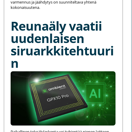
varmennus ja jäähdytys on suunniteltava yhtenä
kokonaisuutena.
Reunaäly vaatii
uudenlaisen
siruarkkitehtuuri
n
Paikallinen tekoälylaskenta voi tyhjentää pienen laitteen