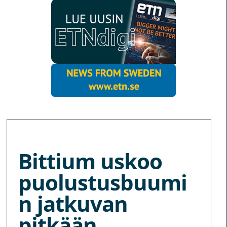
MORE NEWS
Bittium uskoo
puolustusbuumi
n jatkuvan
pitkään