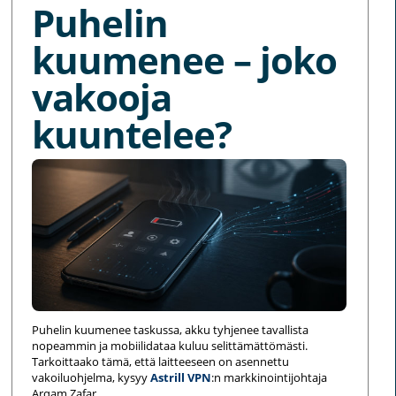
Puhelin
kuumenee – joko
vakooja
kuuntelee?
Puhelin kuumenee taskussa, akku tyhjenee tavallista
nopeammin ja mobiilidataa kuluu selittämättömästi.
Tarkoittaako tämä, että laitteeseen on asennettu
vakoiluohjelma, kysyy
Astrill VPN
:n markkinointijohtaja
Arqam Zafar.