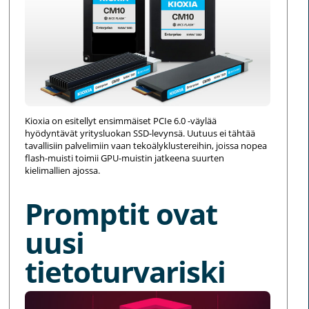
Kioxia on esitellyt ensimmäiset PCIe 6.0 -väylää
hyödyntävät yritysluokan SSD-levynsä. Uutuus ei tähtää
tavallisiin palvelimiin vaan tekoälyklustereihin, joissa nopea
flash-muisti toimii GPU-muistin jatkeena suurten
kielimallien ajossa.
Promptit ovat
uusi
tietoturvariski