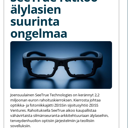
älylasien
suurinta
ongelmaa
Joensuulainen SeeTrue Technologies on kerännyt 2,2
miljoonan euron rahoituskierroksen. Kierrosta johtaa
optiikka- ja fotoniikkajätti ZEISSin sijoitusyhtiö ZEISS
Ventures. Rahoituksella SeeTrue aikoo kaupallistaa
vähävirtaista silmänseuranta-arkkitehtuuriaan älylaseihin,
terveydenhuollon optisiin järjestelmiin ja teollisiin
sovelluksiin.