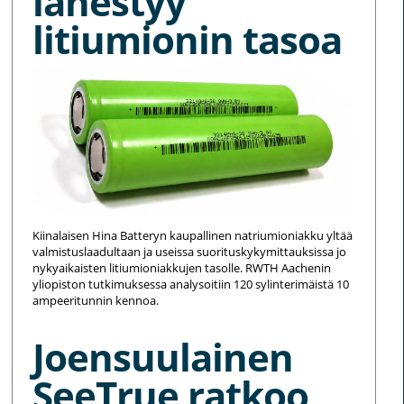
lähestyy
litiumionin tasoa
Kiinalaisen Hina Batteryn kaupallinen natriumioniakku yltää
valmistuslaadultaan ja useissa suorituskykymittauksissa jo
nykyaikaisten litiumioniakkujen tasolle. RWTH Aachenin
yliopiston tutkimuksessa analysoitiin 120 sylinterimäistä 10
ampeeritunnin kennoa.
Joensuulainen
SeeTrue ratkoo