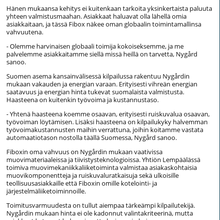
Hänen mukaansa kehitys ei kuitenkaan tarkoita yksinkertaista paluuta
yhteen valmistusmaahan. Asiakkaat haluavat olla lähellä omia
asiakkaitaan, ja tässä Fibox näkee oman globaalin toimintamallinsa
vahvuutena.
- Olemme harvinaisen globaali toimija kokoiseksemme, ja me
palvelemme asiakkaitamme siellä missä heillä on tarvetta, Nygård
sanoo.
Suomen asema kansainvälisessä kilpailussa rakentuu Nygårdin
mukaan vakauden ja energian varaan. Erityisesti vihreän energian
saatavuus ja energian hinta tukevat suomalaista valmistusta.
Haasteena on kuitenkin työvoima ja kustannustaso.
- Yhtenä haasteena koemme osaavan, erityisesti ruiskuvalua osaavan,
työvoiman löytämisen. Lisäksi haasteena on kilpailukyky halvemman
työvoimakustannusten maihin verrattuna, joihin koitamme vastata
automaatiotason nostolla täällä Suomessa, Nygård sanoo.
Fiboxin oma vahvuus on Nygårdin mukaan vaativissa
muovimateriaaleissa ja tiivistysteknologioissa. Yhtiön Lempäälässä
toimiva muovimekaniikkaliiketoiminta valmistaa asiakaskohtaisia
muovikomponentteja ja ruiskuvaluratkaisuja sekä ulkoisille
teollisuusasiakkaille että Fiboxin omille kotelointi- ja
järjestelmäliiketoiminnoille.
Toimitusvarmuudesta on tullut aiempaa tärkeämpi kilpailutekijä.
Nygårdin mukaan hinta ei ole kadonnut valintakriteerinä, mutta