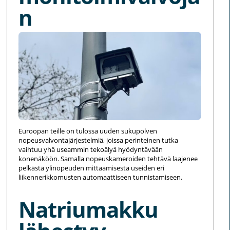
n
Euroopan teille on tulossa uuden sukupolven
nopeusvalvontajärjestelmiä, joissa perinteinen tutka
vaihtuu yhä useammin tekoälyä hyödyntävään
konenäköön. Samalla nopeuskameroiden tehtävä laajenee
pelkästä ylinopeuden mittaamisesta useiden eri
liikennerikkomusten automaattiseen tunnistamiseen.
Natriumakku