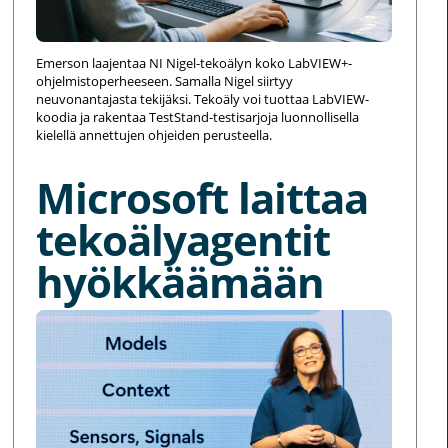
Emerson laajentaa NI Nigel-tekoälyn koko LabVIEW+-
ohjelmistoperheeseen. Samalla Nigel siirtyy
neuvonantajasta tekijäksi. Tekoäly voi tuottaa LabVIEW-
koodia ja rakentaa TestStand-testisarjoja luonnollisella
kielellä annettujen ohjeiden perusteella.
Microsoft laittaa
tekoälyagentit
hyökkäämään