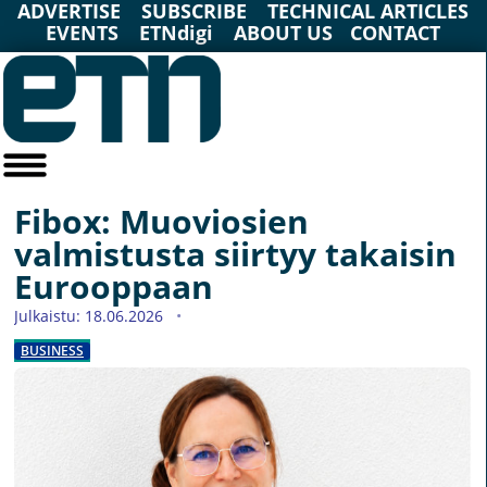
ADVERTISE
SUBSCRIBE
TECHNICAL ARTICLES
EVENTS
ETNdigi
ABOUT US
CONTACT
Fibox: Muoviosien
valmistusta siirtyy takaisin
Eurooppaan
Julkaistu: 18.06.2026
BUSINESS