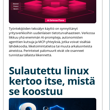
Työntekijöiden tekoälyn käyttö on synnyttänyt
yritysverkkoihin uudenlaisen tietoturvahaasteen. Verkossa
liikkuu yhä enemmän AI-prompteja, autonomisten
agenttien kutsuja ja MCP-yhteyksiä, jotka voivat sisältää
lähdekoodia, liiketoimintatietoa tai muuta arkaluonteista
aineistoa. Perinteiset palomuurit eivät ole osanneet
tunnistaa tällaista liikennettä.
Sulautettu linux
kertoo itse, mistä
se koostuu