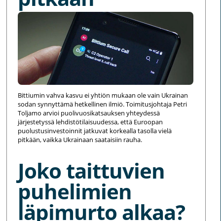
Bittiumin vahva kasvu ei yhtiön mukaan ole vain Ukrainan
sodan synnyttämä hetkellinen ilmiö. Toimitusjohtaja Petri
Toljamo arvioi puolivuosikatsauksen yhteydessä
järjestetyssä lehdistötilaisuudessa, että Euroopan
puolustusinvestoinnit jatkuvat korkealla tasolla vielä
pitkään, vaikka Ukrainaan saataisiin rauha.
Joko taittuvien
puhelimien
läpimurto alkaa?