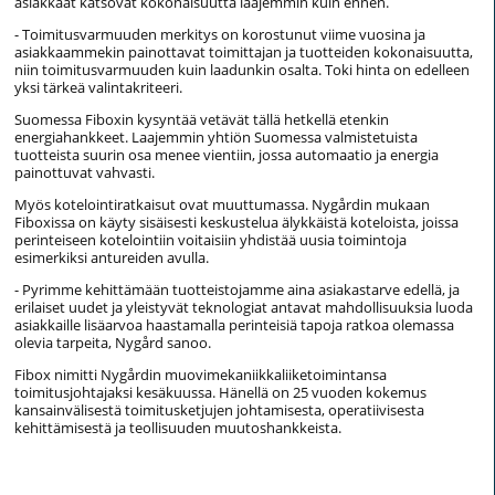
asiakkaat katsovat kokonaisuutta laajemmin kuin ennen.
- Toimitusvarmuuden merkitys on korostunut viime vuosina ja
asiakkaammekin painottavat toimittajan ja tuotteiden kokonaisuutta,
niin toimitusvarmuuden kuin laadunkin osalta. Toki hinta on edelleen
yksi tärkeä valintakriteeri.
Suomessa Fiboxin kysyntää vetävät tällä hetkellä etenkin
energiahankkeet. Laajemmin yhtiön Suomessa valmistetuista
tuotteista suurin osa menee vientiin, jossa automaatio ja energia
painottuvat vahvasti.
Myös kotelointiratkaisut ovat muuttumassa. Nygårdin mukaan
Fiboxissa on käyty sisäisesti keskustelua älykkäistä koteloista, joissa
perinteiseen kotelointiin voitaisiin yhdistää uusia toimintoja
esimerkiksi antureiden avulla.
- Pyrimme kehittämään tuotteistojamme aina asiakastarve edellä, ja
erilaiset uudet ja yleistyvät teknologiat antavat mahdollisuuksia luoda
asiakkaille lisäarvoa haastamalla perinteisiä tapoja ratkoa olemassa
olevia tarpeita, Nygård sanoo.
Fibox nimitti Nygårdin muovimekaniikkaliiketoimintansa
toimitusjohtajaksi kesäkuussa. Hänellä on 25 vuoden kokemus
kansainvälisestä toimitusketjujen johtamisesta, operatiivisesta
kehittämisestä ja teollisuuden muutoshankkeista.