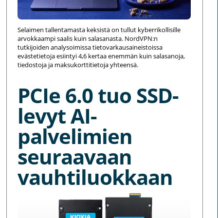
Selaimen tallentamasta keksistä on tullut kyberrikollisille
arvokkaampi saalis kuin salasanasta. NordVPN:n
tutkijoiden analysoimissa tietovarkausaineistoissa
evästetietoja esiintyi 4,6 kertaa enemmän kuin salasanoja,
tiedostoja ja maksukorttitietoja yhteensä.
PCIe 6.0 tuo SSD-
levyt AI-
palvelimien
seuraavaan
vauhtiluokkaan