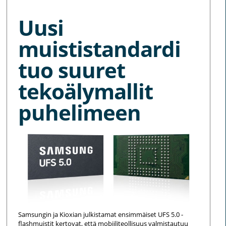
Uusi
muististandardi
tuo suuret
tekoälymallit
puhelimeen
Samsungin ja Kioxian julkistamat ensimmäiset UFS 5.0 -
flashmuistit kertovat, että mobiiliteollisuus valmistautuu