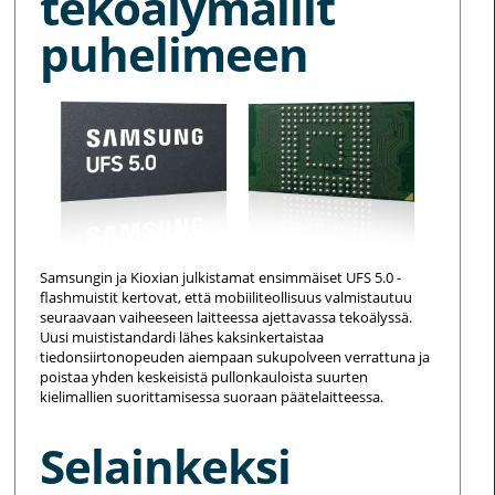
tekoälymallit
puhelimeen
Samsungin ja Kioxian julkistamat ensimmäiset UFS 5.0 -
flashmuistit kertovat, että mobiiliteollisuus valmistautuu
seuraavaan vaiheeseen laitteessa ajettavassa tekoälyssä.
Uusi muististandardi lähes kaksinkertaistaa
tiedonsiirtonopeuden aiempaan sukupolveen verrattuna ja
poistaa yhden keskeisistä pullonkauloista suurten
kielimallien suorittamisessa suoraan päätelaitteessa.
Selainkeksi