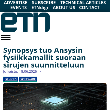
ADVERTISE
SUBSCRIBE
TECHNICAL ARTICLES
EVENTS
ETNdigi
ABOUT US
CONTACT
Synopsys tuo Ansysin
fysiikkamallit suoraan
sirujen suunnitteluun
Julkaistu: 18.06.2026
DEVICES
SOFTWARE