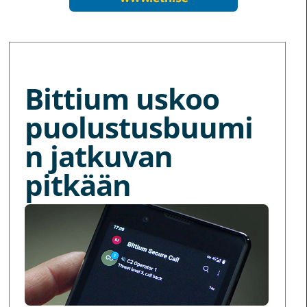
MORE NEWS
Bittium uskoo
puolustusbuumi
n jatkuvan
pitkään