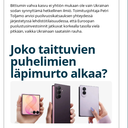
Bittiumin vahva kasvu ei yhtiön mukaan ole vain Ukrainan
sodan synnyttämä hetkellinen ilmiö. Toimitusjohtaja Petri
Toljamo arvioi puolivuosikatsauksen yhteydessä
järjestetyssä lehdistötilaisuudessa, että Euroopan
puolustusinvestoinnit jatkuvat korkealla tasolla vielä
pitkään, vaikka Ukrainaan saataisiin rauha.
Joko taittuvien
puhelimien
läpimurto alkaa?