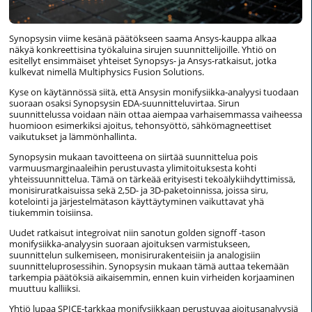
Synopsysin viime kesänä päätökseen saama Ansys-kauppa alkaa
näkyä konkreettisina työkaluina sirujen suunnittelijoille. Yhtiö on
esitellyt ensimmäiset yhteiset Synopsys- ja Ansys-ratkaisut, jotka
kulkevat nimellä Multiphysics Fusion Solutions.
Kyse on käytännössä siitä, että Ansysin monifysiikka-analyysi tuodaan
suoraan osaksi Synopsysin EDA-suunnitteluvirtaa. Sirun
suunnittelussa voidaan näin ottaa aiempaa varhaisemmassa vaiheessa
huomioon esimerkiksi ajoitus, tehonsyöttö, sähkömagneettiset
vaikutukset ja lämmönhallinta.
Synopsysin mukaan tavoitteena on siirtää suunnittelua pois
varmuusmarginaaleihin perustuvasta ylimitoituksesta kohti
yhteissuunnittelua. Tämä on tärkeää erityisesti tekoälykiihdyttimissä,
monisiruratkaisuissa sekä 2,5D- ja 3D-paketoinnissa, joissa siru,
kotelointi ja järjestelmätason käyttäytyminen vaikuttavat yhä
tiukemmin toisiinsa.
Uudet ratkaisut integroivat niin sanotun golden signoff -tason
monifysiikka-analyysin suoraan ajoituksen varmistukseen,
suunnittelun sulkemiseen, monisirurakenteisiin ja analogisiin
suunnitteluprosessihin. Synopsysin mukaan tämä auttaa tekemään
tarkempia päätöksiä aikaisemmin, ennen kuin virheiden korjaaminen
muuttuu kalliiksi.
Yhtiö lupaa SPICE-tarkkaa monifysiikkaan perustuvaa ajoitusanalyysiä