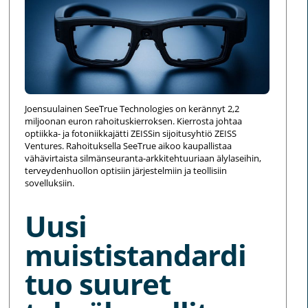
Joensuulainen SeeTrue Technologies on kerännyt 2,2
miljoonan euron rahoituskierroksen. Kierrosta johtaa
optiikka- ja fotoniikkajätti ZEISSin sijoitusyhtiö ZEISS
Ventures. Rahoituksella SeeTrue aikoo kaupallistaa
vähävirtaista silmänseuranta-arkkitehtuuriaan älylaseihin,
terveydenhuollon optisiin järjestelmiin ja teollisiin
sovelluksiin.
Uusi
muististandardi
tuo suuret