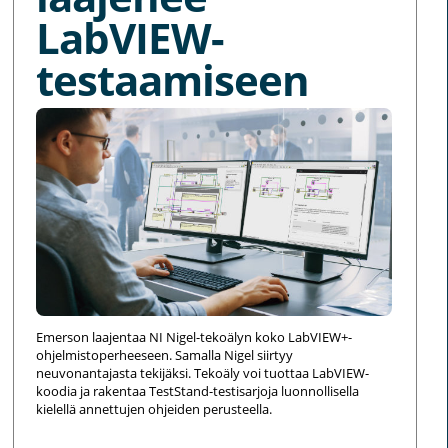
LabVIEW-
testaamiseen
Emerson laajentaa NI Nigel-tekoälyn koko LabVIEW+-
ohjelmistoperheeseen. Samalla Nigel siirtyy
neuvonantajasta tekijäksi. Tekoäly voi tuottaa LabVIEW-
koodia ja rakentaa TestStand-testisarjoja luonnollisella
kielellä annettujen ohjeiden perusteella.