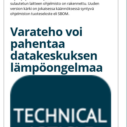
sulautetun laitteen ohjelmisto on rakennettu. Uuden
version kärki on jokaisessa käännöksessä syntyvä
ohjelmiston tuoteseloste eli SBOM.
Varateho voi
pahentaa
datakeskuksen
lämpöongelmaa