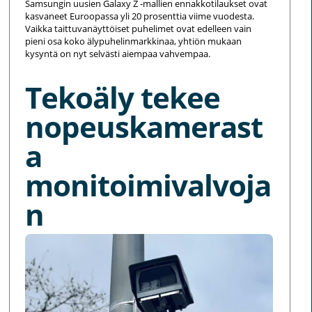
Samsungin uusien Galaxy Z -mallien ennakkotilaukset ovat
kasvaneet Euroopassa yli 20 prosenttia viime vuodesta.
Vaikka taittuvanäyttöiset puhelimet ovat edelleen vain
pieni osa koko älypuhelinmarkkinaa, yhtiön mukaan
kysyntä on nyt selvästi aiempaa vahvempaa.
Tekoäly tekee
nopeuskamerast
a
monitoimivalvoja
n