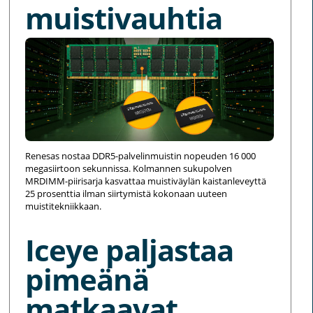
muistivauhtia
Renesas nostaa DDR5-palvelinmuistin nopeuden 16 000
megasiirtoon sekunnissa. Kolmannen sukupolven
MRDIMM-piirisarja kasvattaa muistiväylän kaistanleveyttä
25 prosenttia ilman siirtymistä kokonaan uuteen
muistitekniikkaan.
Iceye paljastaa
pimeänä
matkaavat