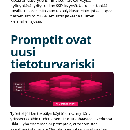
Kioxia on esitellyt ensimmäiset PCIe 6.0 -väylää
hyödyntävät yritysluokan SSD-levynsä. Uutuus ei tähtää
tavallisiin palvelimiin vaan tekoälyklustereihin, joissa nopea
flash-muisti toimii GPU-muistin jatkeena suurten
kielimallien ajossa.
Promptit ovat
uusi
tietoturvariski
Työntekijöiden tekoälyn käyttö on synnyttänyt
yritysverkkoihin uudenlaisen tietoturvahaasteen. Verkossa
liikkuu yhä enemmän AI-prompteja, autonomisten
agenttien kutsuja ja MCP-yhteyksiä, jotka voivat sisältää