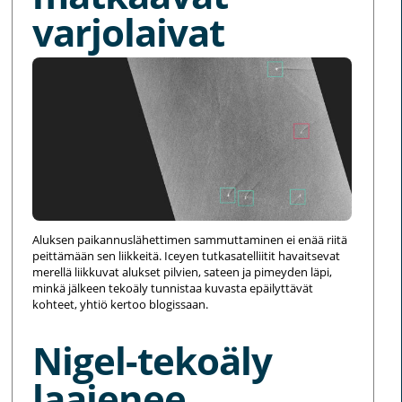
varjolaivat
Aluksen paikannuslähettimen sammuttaminen ei enää riitä
peittämään sen liikkeitä. Iceyen tutkasatelliitit havaitsevat
merellä liikkuvat alukset pilvien, sateen ja pimeyden läpi,
minkä jälkeen tekoäly tunnistaa kuvasta epäilyttävät
kohteet, yhtiö kertoo blogissaan.
Nigel-tekoäly
laajenee