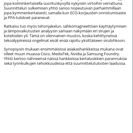
jopa kolminkertaisella suorituskyvyllä nykyisiin virtoihin verrattuna.
Suunnittelun sulkemisen yhtiö sanoo nopeutuvan parhaimmillaan
jopa kymmenkertaisesti, samalla kun ECO-korjausten onnistumisaste
ja PPA-tulokset paranevat.
Ratkaisu tuo myös tehonjakelun, sähkömagneettisen käyttäytymisen
ja lämpövaikutusten analyysin samaan näkymään eri sirujen ja
koteloiden yli. Tämä on olennainen muutos, koska kehittyneissä
tekoälypiireissä ongelmat eivät enää rajoitu yksittäiseen sirulohkoon.
Synopsysin mukaan ensimmäisissä asiakashankkeissa mukana ovat
olleet muun muassa Cisco, MediaTek, Nvidia ja Samsung Foundry.
Yhtiö kertoo nähneensä näissä hankkeissa kertaluokkien parannuksia
sekä työnkulkujen tehokkuudessa että suunnittelutulosten laadussa.