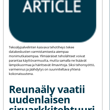
Tekoälypalvelinten kasvava tehotiheys tekee
datakeskusten varmistamisesta aiempaa
monimutkaisempaa. Ylimääräiset teholähteet voivat
parantaa käyttövarmuutta, mutta samalla ne lisäävät
lämpökuormaa ja häiritsevät ilmavirtoja. Siksi tehonsyöttö,
varmennus ja jäähdytys on suunniteltava yhtenä
kokonaisuutena.
Reunaäly vaatii
uudenlaisen
siruarkkitehtuuri