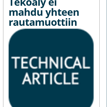
Tekoäly ei
mahdu yhteen
rautamuottiin