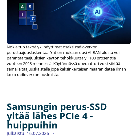
Nokia tuo tekoälykiihdyttimet osaksi radioverkon
perustaajuuslaskentaa. Yhtiön mukaan uusi AI-RAN-alusta voi
parantaa taajuuksien käytön tehokkuutta yli 100 prosenttia
vuoteen 2028 mennessä. Käytännössä operaattori voisi siirtää
samalla taajuuskaistalla jopa kaksinkertaisen määrän dataa ilman
koko radioverkon uusimista.
Samsungin perus-SSD
yltää lähes PCIe 4 -
huippuihin
Julkaistu: 16.07.2026