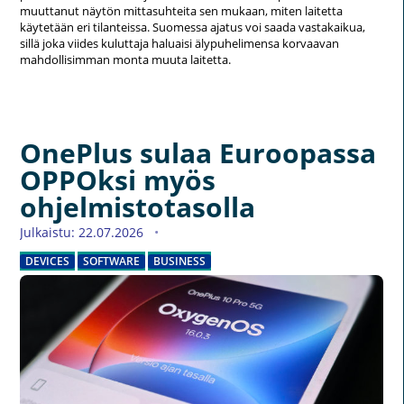
muuttanut näytön mittasuhteita sen mukaan, miten laitetta
käytetään eri tilanteissa. Suomessa ajatus voi saada vastakaikua,
sillä joka viides kuluttaja haluaisi älypuhelimensa korvaavan
mahdollisimman monta muuta laitetta.
OnePlus sulaa Euroopassa
OPPOksi myös
ohjelmistotasolla
Julkaistu: 22.07.2026
DEVICES
SOFTWARE
BUSINESS