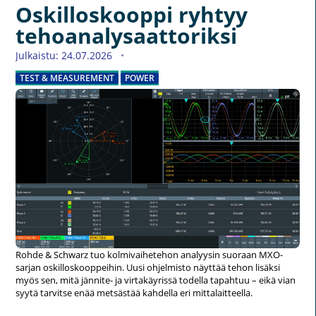
Oskilloskooppi ryhtyy
tehoanalysaattoriksi
Julkaistu: 24.07.2026
TEST & MEASUREMENT
POWER
Rohde & Schwarz tuo kolmivaihetehon analyysin suoraan MXO-
sarjan oskilloskooppeihin. Uusi ohjelmisto näyttää tehon lisäksi
myös sen, mitä jännite- ja virtakäyrissä todella tapahtuu – eikä vian
syytä tarvitse enää metsästää kahdella eri mittalaitteella.