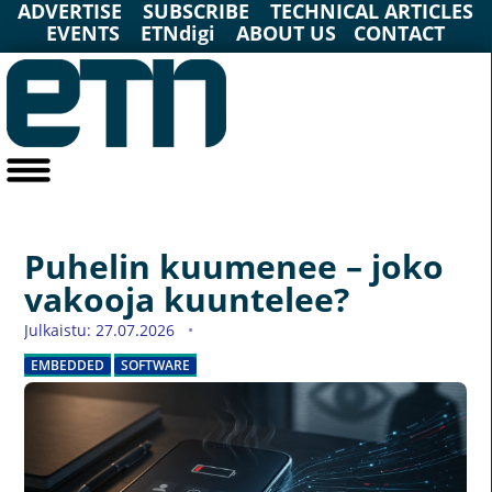
ADVERTISE
SUBSCRIBE
TECHNICAL ARTICLES
EVENTS
ETNdigi
ABOUT US
CONTACT
Puhelin kuumenee – joko
vakooja kuuntelee?
Julkaistu: 27.07.2026
EMBEDDED
SOFTWARE