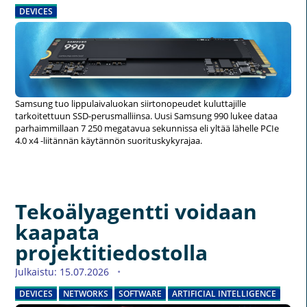
DEVICES
Samsung tuo lippulaivaluokan siirtonopeudet kuluttajille
tarkoitettuun SSD-perusmalliinsa. Uusi Samsung 990 lukee dataa
parhaimmillaan 7 250 megatavua sekunnissa eli yltää lähelle PCIe
4.0 x4 -liitännän käytännön suorituskykyrajaa.
Tekoälyagentti voidaan
kaapata
projektitiedostolla
Julkaistu: 15.07.2026
DEVICES
NETWORKS
SOFTWARE
ARTIFICIAL INTELLIGENCE