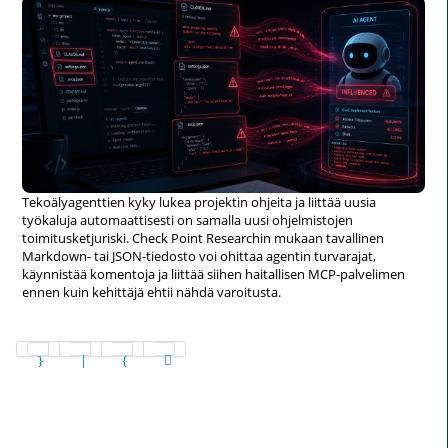
Tekoälyagenttien kyky lukea projektin ohjeita ja liittää uusia
työkaluja automaattisesti on samalla uusi ohjelmistojen
toimitusketjuriski. Check Point Researchin mukaan tavallinen
Markdown- tai JSON-tiedosto voi ohittaa agentin turvarajat,
käynnistää komentoja ja liittää siihen haitallisen MCP-palvelimen
ennen kuin kehittäjä ehtii nähdä varoitusta.
Sivu 2 / 1265