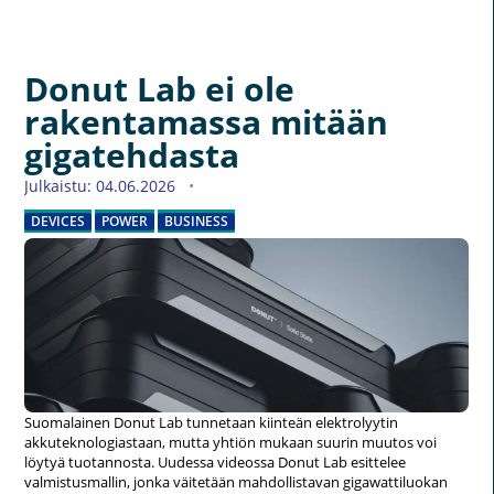
Donut Lab ei ole
rakentamassa mitään
gigatehdasta
Julkaistu: 04.06.2026
DEVICES
POWER
BUSINESS
Suomalainen Donut Lab tunnetaan kiinteän elektrolyytin
akkuteknologiastaan, mutta yhtiön mukaan suurin muutos voi
löytyä tuotannosta. Uudessa videossa Donut Lab esittelee
valmistusmallin, jonka väitetään mahdollistavan gigawattiluokan