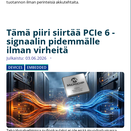
tuotannon ilman perinteisiä akkutehtaita.
Tämä piiri siirtää PCIe 6 -
signaalin pidemmälle
ilman virheitä
Julkaistu: 03.06.2026
DEVICES
EMBEDDED
Tekoälypalvelimissa pullonkaulaksi ei ole enää muodostumassa