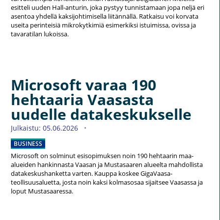
esitteli uuden Hall-anturin, joka pystyy tunnistamaan jopa neljä eri
asentoa yhdellä kaksijohtimisella liitännällä. Ratkaisu voi korvata
useita perinteisiä mikrokytkimiä esimerkiksi istuimissa, ovissa ja
tavaratilan lukoissa.
Microsoft varaa 190
hehtaaria Vaasasta
uudelle datakeskukselle
Julkaistu: 05.06.2026
BUSINESS
Microsoft on solminut esisopimuksen noin 190 hehtaarin maa-
alueiden hankinnasta Vaasan ja Mustasaaren alueelta mahdollista
datakeskushanketta varten. Kauppa koskee GigaVaasa-
teollisuusaluetta, josta noin kaksi kolmasosaa sijaitsee Vaasassa ja
loput Mustasaaressa.