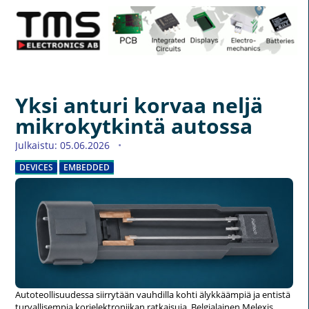
Yksi anturi korvaa neljä
mikrokytkintä autossa
Julkaistu: 05.06.2026
DEVICES
EMBEDDED
Autoteollisuudessa siirrytään vauhdilla kohti älykkäämpiä ja entistä
turvallisempia korielektroniikan ratkaisuja. Belgialainen Melexis