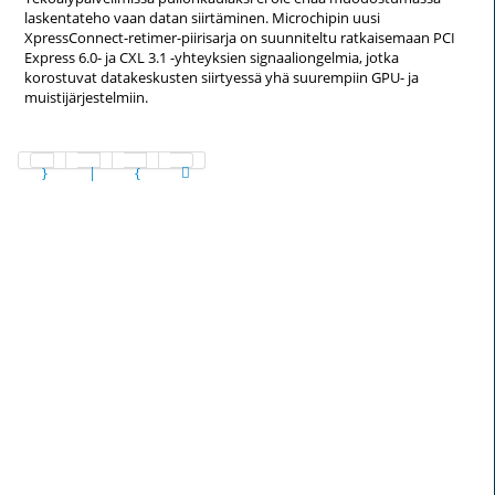
laskentateho vaan datan siirtäminen. Microchipin uusi
XpressConnect-retimer-piirisarja on suunniteltu ratkaisemaan PCI
Express 6.0- ja CXL 3.1 -yhteyksien signaaliongelmia, jotka
korostuvat datakeskusten siirtyessä yhä suurempiin GPU- ja
muistijärjestelmiin.
Sivu 10 / 1265