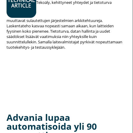
Tekoäly, kehittyneet yhteydet ja tietoturva
muuttavat sulautettujen järjestelmien arkkitehtuureja.
Laskentateho kasvaa nopeasti samaan aikaan, kun laitteiden
fyysinen koko pienenee. Tietoturva, datan hallinta ja uudet
säädökset lisäävät vaatimuksia niin yhteyksille kuin
suunnittelullekin. Samalla laitevalmistajat pyrkivät nopeuttamaan
tuotekehitys- ja testaussyklejään.
Advania lupaa
automatisoida yli 90