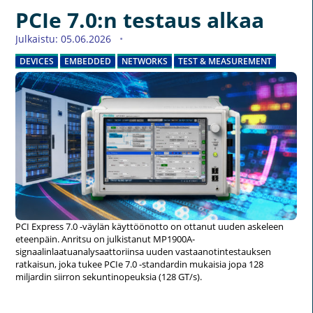
PCIe 7.0:n testaus alkaa
Julkaistu: 05.06.2026
DEVICES
EMBEDDED
NETWORKS
TEST & MEASUREMENT
PCI Express 7.0 -väylän käyttöönotto on ottanut uuden askeleen
eteenpäin. Anritsu on julkistanut MP1900A-
signaalinlaatuanalysaattoriinsa uuden vastaanotintestauksen
ratkaisun, joka tukee PCIe 7.0 -standardin mukaisia jopa 128
miljardin siirron sekuntinopeuksia (128 GT/s).