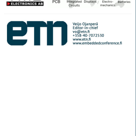
© Elektroniikkalehti