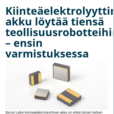
Kiinteäelektrolyytt
akku löytää tiensä
teollisuusrobotteihi
– ensin
varmistuksessa
Donut Labin kiinteäelektrolyyttinen akku on ehkä tämän hetken