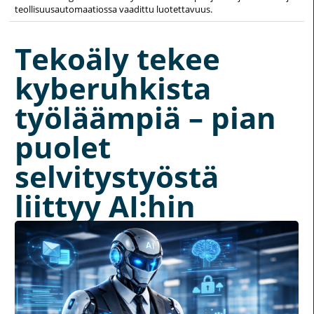
teollisuusautomaatiossa vaadittu luotettavuus.
Tekoäly tekee
kyberuhkista
työläämpiä – pian
puolet
selvitystyöstä
liittyy AI:hin