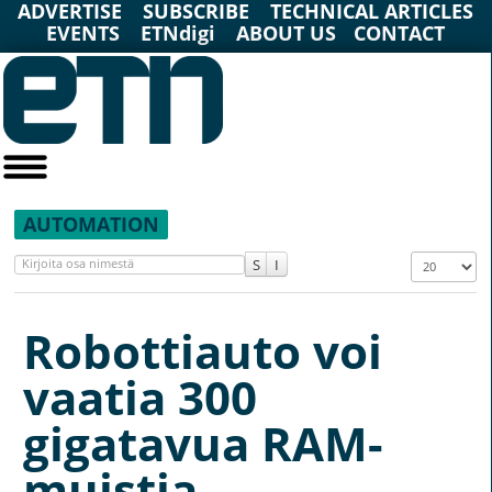
ADVERTISE
SUBSCRIBE
TECHNICAL ARTICLES
EVENTS
ETNdigi
ABOUT US
CONTACT
AUTOMATION
Kirjoita osa nimestä
Näyttö #
Robottiauto voi
vaatia 300
gigatavua RAM-
muistia