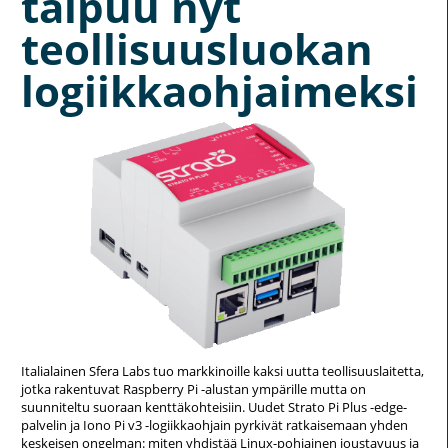
taipuu nyt
teollisuusluokan
logiikkaohjaimeksi
Italialainen Sfera Labs tuo markkinoille kaksi uutta teollisuuslaitetta,
jotka rakentuvat Raspberry Pi -alustan ympärille mutta on
suunniteltu suoraan kenttäkohteisiin. Uudet Strato Pi Plus -edge-
palvelin ja Iono Pi v3 -logiikkaohjain pyrkivät ratkaisemaan yhden
keskeisen ongelman: miten yhdistää Linux-pohjainen joustavuus ja