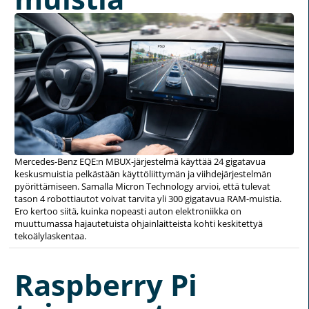
Mercedes-Benz EQE:n MBUX-järjestelmä käyttää 24 gigatavua
keskusmuistia pelkästään käyttöliittymän ja viihdejärjestelmän
pyörittämiseen. Samalla Micron Technology arvioi, että tulevat
tason 4 robottiautot voivat tarvita yli 300 gigatavua RAM-muistia.
Ero kertoo siitä, kuinka nopeasti auton elektroniikka on
muuttumassa hajautetuista ohjainlaitteista kohti keskitettyä
tekoälylaskentaa.
Raspberry Pi