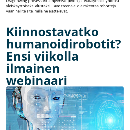
Dragonwing-prosessorit, ohjelmistopinon ja tekoälymallit yhdeksi
yleiskäyttöiseksi alustaksi. Tavoitteena ei ole rakentaa robotteja,
vaan hallita sitä, millä ne ajattelevat.
Kiinnostavatko
humanoidirobotit?
Ensi viikolla
ilmainen
webinaari