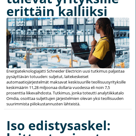
erittäin kalliiksi
Energiateknologiajätti Schneider Electricin uusi tutkimus paljastaa
pysäyttävän totuuden: suljetut, laitekeskeiset
automaatiojärjestelmät maksavat keskisuurille teollisuusyrityksille
keskimäärin 11,28 miljoonaa dollaria vuodessa eli noin 7,5
prosenttia liikevaihdosta. Tutkimus, jonka toteutti analytiikkatalo
Omdia, osoittaa suljettujen järjestelmien olevan yksi teollisuuden
suurimmista piilokustannusten lähteistä.
Iso edistysaskel: