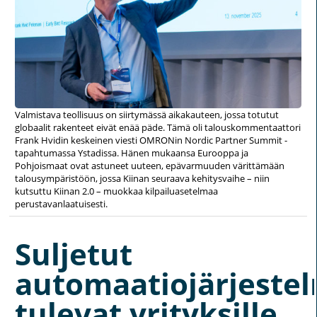
Valmistava teollisuus on siirtymässä aikakauteen, jossa totutut
globaalit rakenteet eivät enää päde. Tämä oli talouskommentaattori
Frank Hvidin keskeinen viesti OMRONin Nordic Partner Summit -
tapahtumassa Ystadissa. Hänen mukaansa Eurooppa ja
Pohjoismaat ovat astuneet uuteen, epävarmuuden värittämään
talousympäristöön, jossa Kiinan seuraava kehitysvaihe – niin
kutsuttu Kiinan 2.0 – muokkaa kilpailuasetelmaa
perustavanlaatuisesti.
Suljetut
automaatiojärjeste
tulevat yrityksille