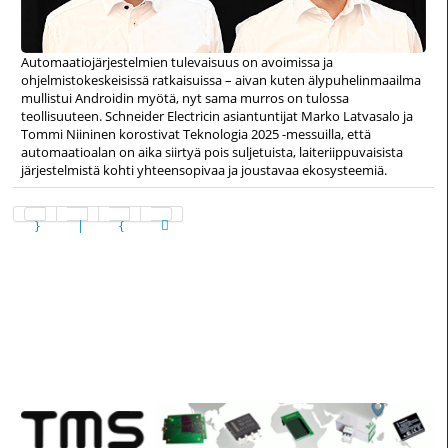
Automaatiojärjestelmien tulevaisuus on avoimissa ja
ohjelmistokeskeisissä ratkaisuissa – aivan kuten älypuhelinmaailma
mullistui Androidin myötä, nyt sama murros on tulossa
teollisuuteen. Schneider Electricin asiantuntijat Marko Latvasalo ja
Tommi Niininen korostivat Teknologia 2025 -messuilla, että
automaatioalan on aika siirtyä pois suljetuista, laiteriippuvaisista
järjestelmistä kohti yhteensopivaa ja joustavaa ekosysteemiä.
Sivu 2 / 18