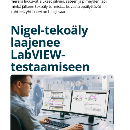
merellä liikkuvat alukset pilvien, sateen ja pimeyden läpi,
minkä jälkeen tekoäly tunnistaa kuvasta epäilyttävät
kohteet, yhtiö kertoo blogissaan.
Nigel-tekoäly
laajenee
LabVIEW-
testaamiseen