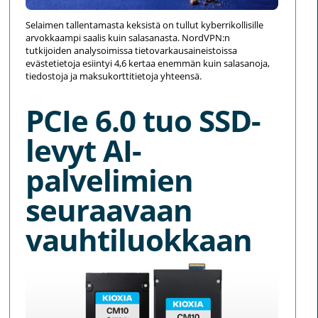
Selaimen tallentamasta keksistä on tullut kyberrikollisille
arvokkaampi saalis kuin salasanasta. NordVPN:n
tutkijoiden analysoimissa tietovarkausaineistoissa
evästetietoja esiintyi 4,6 kertaa enemmän kuin salasanoja,
tiedostoja ja maksukorttitietoja yhteensä.
PCIe 6.0 tuo SSD-
levyt AI-
palvelimien
seuraavaan
vauhtiluokkaan