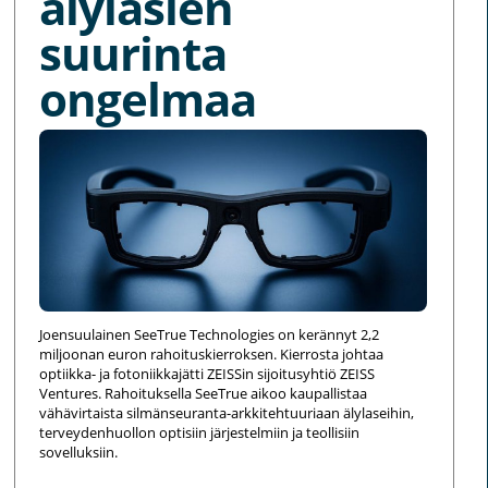
älylasien
suurinta
ongelmaa
Joensuulainen SeeTrue Technologies on kerännyt 2,2
miljoonan euron rahoituskierroksen. Kierrosta johtaa
optiikka- ja fotoniikkajätti ZEISSin sijoitusyhtiö ZEISS
Ventures. Rahoituksella SeeTrue aikoo kaupallistaa
vähävirtaista silmänseuranta-arkkitehtuuriaan älylaseihin,
terveydenhuollon optisiin järjestelmiin ja teollisiin
sovelluksiin.