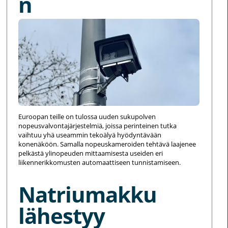
n
Euroopan teille on tulossa uuden sukupolven
nopeusvalvontajärjestelmiä, joissa perinteinen tutka
vaihtuu yhä useammin tekoälyä hyödyntävään
konenäköön. Samalla nopeuskameroiden tehtävä laajenee
pelkästä ylinopeuden mittaamisesta useiden eri
liikennerikkomusten automaattiseen tunnistamiseen.
Natriumakku
lähestyy