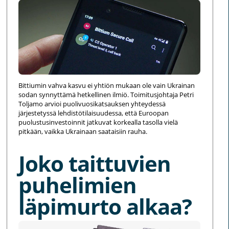
Bittiumin vahva kasvu ei yhtiön mukaan ole vain Ukrainan
sodan synnyttämä hetkellinen ilmiö. Toimitusjohtaja Petri
Toljamo arvioi puolivuosikatsauksen yhteydessä
järjestetyssä lehdistötilaisuudessa, että Euroopan
puolustusinvestoinnit jatkuvat korkealla tasolla vielä
pitkään, vaikka Ukrainaan saataisiin rauha.
Joko taittuvien
puhelimien
läpimurto alkaa?