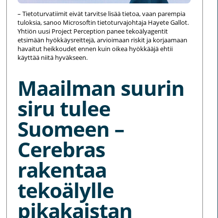
– Tietoturvatiimit eivät tarvitse lisää tietoa, vaan parempia
tuloksia, sanoo Microsoftin tietoturvajohtaja Hayete Gallot.
Yhtiön uusi Project Perception panee tekoälyagentit
etsimään hyökkäysreittejä, arvioimaan riskit ja korjaamaan
havaitut heikkoudet ennen kuin oikea hyökkääjä ehtii
käyttää niitä hyväkseen.
Maailman suurin
siru tulee
Suomeen –
Cerebras
rakentaa
tekoälylle
pikakaistan