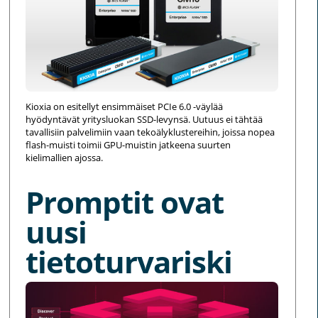
Kioxia on esitellyt ensimmäiset PCIe 6.0 -väylää
hyödyntävät yritysluokan SSD-levynsä. Uutuus ei tähtää
tavallisiin palvelimiin vaan tekoälyklustereihin, joissa nopea
flash-muisti toimii GPU-muistin jatkeena suurten
kielimallien ajossa.
Promptit ovat
uusi
tietoturvariski