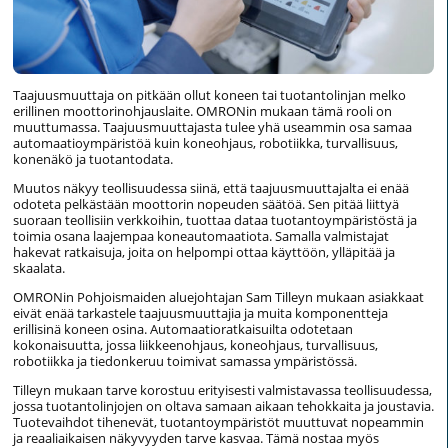
Taajuusmuuttaja on pitkään ollut koneen tai tuotantolinjan melko
erillinen moottorinohjauslaite. OMRONin mukaan tämä rooli on
muuttumassa. Taajuusmuuttajasta tulee yhä useammin osa samaa
automaatioympäristöä kuin koneohjaus, robotiikka, turvallisuus,
konenäkö ja tuotantodata.
Muutos näkyy teollisuudessa siinä, että taajuusmuuttajalta ei enää
odoteta pelkästään moottorin nopeuden säätöä. Sen pitää liittyä
suoraan teollisiin verkkoihin, tuottaa dataa tuotantoympäristöstä ja
toimia osana laajempaa koneautomaatiota. Samalla valmistajat
hakevat ratkaisuja, joita on helpompi ottaa käyttöön, ylläpitää ja
skaalata.
OMRONin Pohjoismaiden aluejohtajan Sam Tilleyn mukaan asiakkaat
eivät enää tarkastele taajuusmuuttajia ja muita komponentteja
erillisinä koneen osina. Automaatioratkaisuilta odotetaan
kokonaisuutta, jossa liikkeenohjaus, koneohjaus, turvallisuus,
robotiikka ja tiedonkeruu toimivat samassa ympäristössä.
Tilleyn mukaan tarve korostuu erityisesti valmistavassa teollisuudessa,
jossa tuotantolinjojen on oltava samaan aikaan tehokkaita ja joustavia.
Tuotevaihdot tihenevät, tuotantoympäristöt muuttuvat nopeammin
ja reaaliaikaisen näkyvyyden tarve kasvaa. Tämä nostaa myös