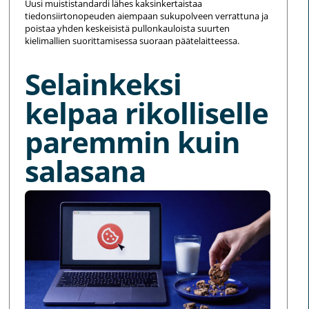
Uusi muististandardi lähes kaksinkertaistaa
tiedonsiirtonopeuden aiempaan sukupolveen verrattuna ja
poistaa yhden keskeisistä pullonkauloista suurten
kielimallien suorittamisessa suoraan päätelaitteessa.
Selainkeksi
kelpaa rikolliselle
paremmin kuin
salasana