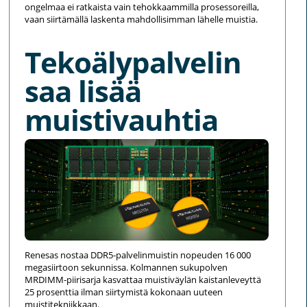
ongelmaa ei ratkaista vain tehokkaammilla prosessoreilla,
vaan siirtämällä laskenta mahdollisimman lähelle muistia.
Tekoälypalvelin
saa lisää
muistivauhtia
Renesas nostaa DDR5-palvelinmuistin nopeuden 16 000
megasiirtoon sekunnissa. Kolmannen sukupolven
MRDIMM-piirisarja kasvattaa muistiväylän kaistanleveyttä
25 prosenttia ilman siirtymistä kokonaan uuteen
muistitekniikkaan.