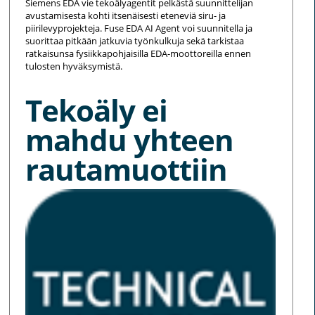
Siemens EDA vie tekoälyagentit pelkästä suunnittelijan
avustamisesta kohti itsenäisesti eteneviä siru- ja
piirilevyprojekteja. Fuse EDA AI Agent voi suunnitella ja
suorittaa pitkään jatkuvia työnkulkuja sekä tarkistaa
ratkaisunsa fysiikkapohjaisilla EDA-moottoreilla ennen
tulosten hyväksymistä.
Tekoäly ei
mahdu yhteen
rautamuottiin