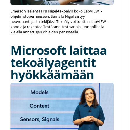
Emerson laajentaa NI Nigel-tekoälyn koko LabVIEW+-
ohjelmistoperheeseen. Samalla Nigel siirtyy
neuvonantajasta tekijäksi. Tekoäly voi tuottaa LabVIEW-
koodia ja rakentaa TestStand-testisarjoja luonnollisella
kielellä annettujen ohjeiden perusteella.
Microsoft laittaa
tekoälyagentit
hyökkäämään