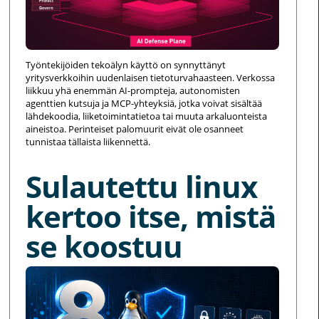
Työntekijöiden tekoälyn käyttö on synnyttänyt
yritysverkkoihin uudenlaisen tietoturvahaasteen. Verkossa
liikkuu yhä enemmän AI-prompteja, autonomisten
agenttien kutsuja ja MCP-yhteyksiä, jotka voivat sisältää
lähdekoodia, liiketoimintatietoa tai muuta arkaluonteista
aineistoa. Perinteiset palomuurit eivät ole osanneet
tunnistaa tällaista liikennettä.
Sulautettu linux
kertoo itse, mistä
se koostuu