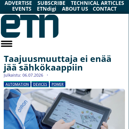
ADVERTISE
SUBSCRIBE
TECHNICAL ARTICLES
EVENTS
ETNdigi
ABOUT US
CONTACT
Taajuusmuuttaja ei enää
jää sähkökaappiin
Julkaistu: 06.07.2026
AUTOMATION
DEVICES
POWER