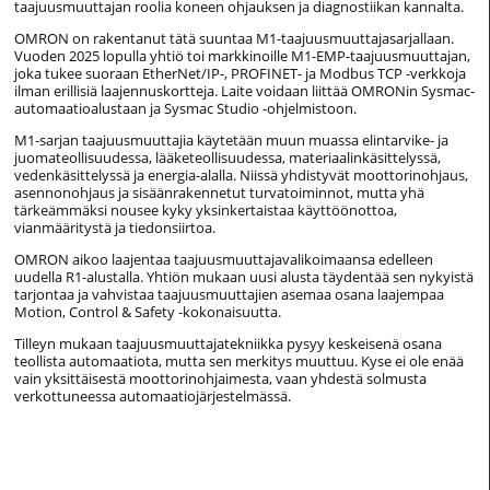
taajuusmuuttajan roolia koneen ohjauksen ja diagnostiikan kannalta.
OMRON on rakentanut tätä suuntaa M1-taajuusmuuttajasarjallaan.
Vuoden 2025 lopulla yhtiö toi markkinoille M1-EMP-taajuusmuuttajan,
joka tukee suoraan EtherNet/IP-, PROFINET- ja Modbus TCP -verkkoja
ilman erillisiä laajennuskortteja. Laite voidaan liittää OMRONin Sysmac-
automaatioalustaan ja Sysmac Studio -ohjelmistoon.
M1-sarjan taajuusmuuttajia käytetään muun muassa elintarvike- ja
juomateollisuudessa, lääketeollisuudessa, materiaalinkäsittelyssä,
vedenkäsittelyssä ja energia-alalla. Niissä yhdistyvät moottorinohjaus,
asennonohjaus ja sisäänrakennetut turvatoiminnot, mutta yhä
tärkeämmäksi nousee kyky yksinkertaistaa käyttöönottoa,
vianmääritystä ja tiedonsiirtoa.
OMRON aikoo laajentaa taajuusmuuttajavalikoimaansa edelleen
uudella R1-alustalla. Yhtiön mukaan uusi alusta täydentää sen nykyistä
tarjontaa ja vahvistaa taajuusmuuttajien asemaa osana laajempaa
Motion, Control & Safety -kokonaisuutta.
Tilleyn mukaan taajuusmuuttajatekniikka pysyy keskeisenä osana
teollista automaatiota, mutta sen merkitys muuttuu. Kyse ei ole enää
vain yksittäisestä moottorinohjaimesta, vaan yhdestä solmusta
verkottuneessa automaatiojärjestelmässä.