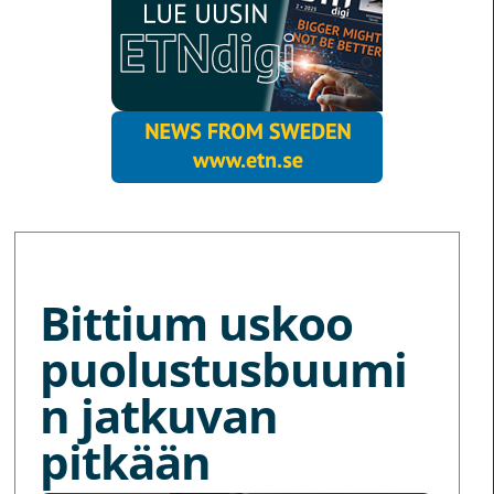
MORE NEWS
Bittium uskoo
puolustusbuumi
n jatkuvan
pitkään