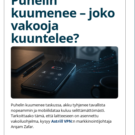
kuumenee – joko
vakooja
kuuntelee?
Puhelin kuumenee taskussa, akku tyhjenee tavallista
nopeammin ja mobiilidataa kuluu selittämättömästi.
Tarkoittaako tämä, että laitteeseen on asennettu
vakoiluohjelma, kysyy
Astrill VPN
:n markkinointijohtaja
Arqam Zafar.