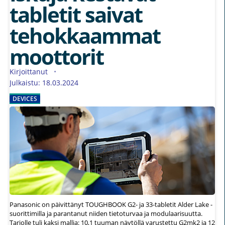
tabletit saivat
tehokkaammat
moottorit
Kirjoittanut
Julkaistu: 18.03.2024
DEVICES
Panasonic on päivittänyt TOUGHBOOK G2- ja 33-tabletit Alder Lake -
suorittimilla ja parantanut niiden tietoturvaa ja modulaarisuutta.
Tarjolle tuli kaksi mallia: 10,1 tuuman näytöllä varustettu G2mk2 ja 12