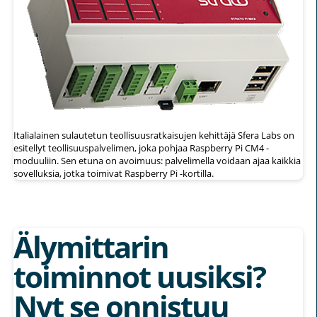
Italialainen sulautetun teollisuusratkaisujen kehittäjä Sfera Labs on
esitellyt teollisuuspalvelimen, joka pohjaa Raspberry Pi CM4 -
moduuliin. Sen etuna on avoimuus: palvelimella voidaan ajaa kaikkia
sovelluksia, jotka toimivat Raspberry Pi -kortilla.
Älymittarin
toiminnot uusiksi?
Nyt se onnistuu