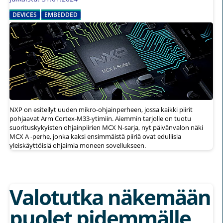
DEVICES
EMBEDDED
NXP on esitellyt uuden mikro-ohjainperheen, jossa kaikki piirit
pohjaavat Arm Cortex-M33-ytimiin. Aiemmin tarjolle on tuotu
suorituskykyisten ohjainpiirien MCX N-sarja, nyt päivänvalon näki
MCX A -perhe, jonka kaksi ensimmäistä piiriä ovat edullisia
yleiskäyttöisiä ohjaimia moneen sovellukseen.
Valotutka näkemään
puolet pidemmälle