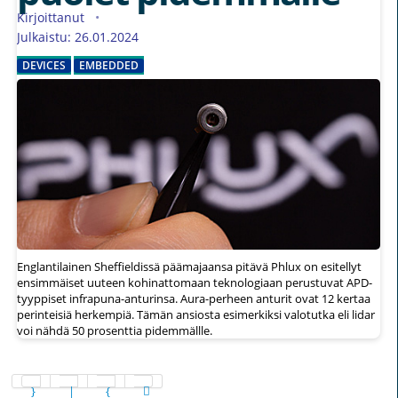
Kirjoittanut
Julkaistu: 26.01.2024
DEVICES
EMBEDDED
Englantilainen Sheffieldissä päämajaansa pitävä Phlux on esitellyt
ensimmäiset uuteen kohinattomaan teknologiaan perustuvat APD-
tyyppiset infrapuna-anturinsa. Aura-perheen anturit ovat 12 kertaa
perinteisiä herkempiä. Tämän ansiosta esimerkiksi valotutka eli lidar
voi nähdä 50 prosenttia pidemmällle.
Sivu 9 / 20