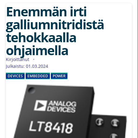
Enemmän irti
galliumnitridistä
tehokkaalla
ohjaimella
Kirjoittanut
Julkaistu: 01.03.2024
DEVICES
EMBEDDED
POWER