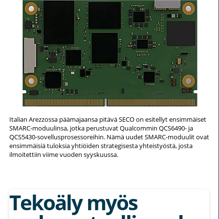
Italian Arezzossa päämajaansa pitävä SECO on esitellyt ensimmäiset
SMARC-moduulinsa, jotka perustuvat Qualcommin QCS6490- ja
QCS5430-sovellusprosessoreihin. Nämä uudet SMARC-moduulit ovat
ensimmäisiä tuloksia yhtiöiden strategisesta yhteistyöstä, josta
ilmoitettiin viime vuoden syyskuussa.
Tekoäly myös