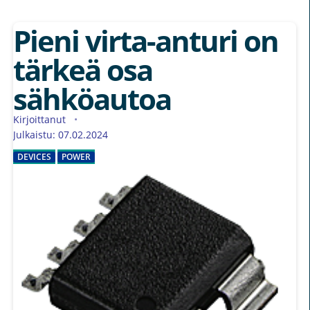
Pieni virta-anturi on
tärkeä osa
sähköautoa
Kirjoittanut
Julkaistu: 07.02.2024
DEVICES
POWER