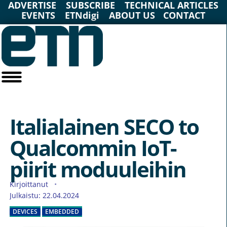
ADVERTISE
SUBSCRIBE
TECHNICAL ARTICLES
EVENTS
ETNdigi
ABOUT US
CONTACT
Italialainen SECO to
Qualcommin IoT-
piirit moduuleihin
Kirjoittanut
Julkaistu: 22.04.2024
DEVICES
EMBEDDED