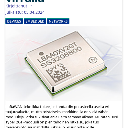
Kirjoittanut
Julkaistu: 05.04.2024
DEVICES
EMBEDDED
NETWORKS
LoRaWAN-tekniikka tukee jo standardin perusteella useita eri
taajuusalueita, mutta toistaiseksi markkinoilla on vielä vähän
moduuleja, jotka tukisivat eri alueita samaan aikaan. Muratan uusi
Typer 2GT -moduuli on pienitehoinen ratkaisu, joka tuo
mielenkiintoisia mahdollisuuksia IoT-suunnittelijoille.