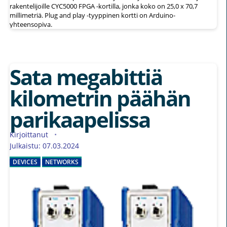
rakentelijoille CYC5000 FPGA -kortilla, jonka koko on 25,0 x 70,7
millimetriä. Plug and play -tyyppinen kortti on Arduino-
yhteensopiva.
Sata megabittiä
kilometrin päähän
parikaapelissa
Kirjoittanut
Julkaistu: 07.03.2024
DEVICES
NETWORKS