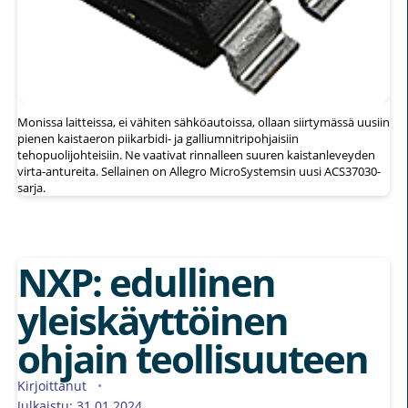
Monissa laitteissa, ei vähiten sähköautoissa, ollaan siirtymässä uusiin
pienen kaistaeron piikarbidi- ja galliumnitripohjaisiin
tehopuolijohteisiin. Ne vaativat rinnalleen suuren kaistanleveyden
virta-antureita. Sellainen on Allegro MicroSystemsin uusi ACS37030-
sarja.
NXP: edullinen
yleiskäyttöinen
ohjain teollisuuteen
Kirjoittanut
Julkaistu: 31.01.2024