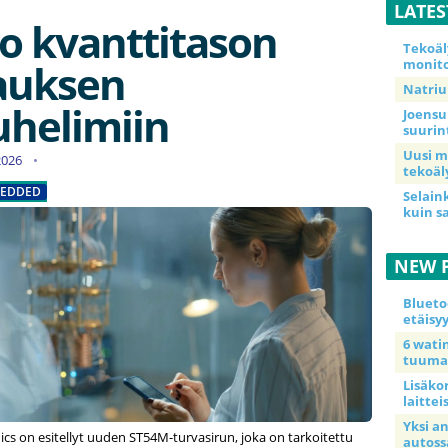
LATE
uo kvanttitason
Tekoäl
monito
auksen
Natriu
uhelimiin
Joensu
suurin
Uusi m
.2026
tekoäl
EDDED
Selain
kuin s
NEW 
Blueto
etäisy
6 wat
tuuma
Lisäkor
laittei
Yksi a
cs on esitellyt uuden ST54M-turvasirun, joka on tarkoitettu
autoss