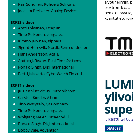
älypuhelimiin, pu
Pasi Suhonen, Rohde & Schwarz
elektroniikkalai
Joachim Preissner, Analog Devices
henkilöllisyyttä
kvanttitietokon
ECF22 videos
Antti Tolvanen, Etteplan
Timo Poikonen, congatec
Kimmo Järvinen, Xiphera
Sigurd Hellesvik, Nordic Semiconductor
Hans Andersson, Acal BFi
Andrea J. Beuter, Real-Time Systems
Ronald Singh, Digi International
Pertti Jalasvirta, CyberWatch Finland
LUMI
ECF19 videos
yliv
Julius Kaluzevicius, Rutronik.com
Carsten Kindler, Altium
supe
Tino Pyssysalo, Qt Company
Timo Poikonen, congatec
Wolfgang Meier, Data-Modul
Julkaistu: 24.06
Ronald Singh, Digi International
DEVICES
Bobby Vale, Advantech