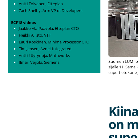
Antti Tolvanen, Etteplan
Zach Shelby, Arm VP of Developers
ECF18 videos
Jaakko Ala-Paavola, Etteplan CTO
Heikki Ailisto, VTT
Lauri Koskinen, Minima Processor CTO
Tim Jensen, Avnet Integrated
Antti Löytynoja, Mathworks
Suomen LUMI on
Ilmari Veijola, Siemens
sijalle 11. Sama
supertietokone j
Kiin
on m
supe