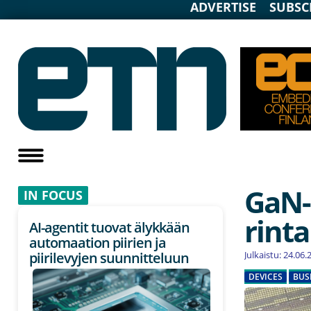
ADVERTISE
SUBSC
GaN-
IN F
OCUS
rint
AI-agentit tuovat älykkään
automaation piirien ja
Julkaistu: 24.06
piirilevyjen suunnitteluun
DEVICES
BUS