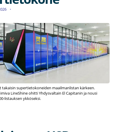
.2026
t takaisin supertietokoneiden maailmanlistan kärkeen.
miva LineShine ohitti Yhdysvaltain El Capitanin ja nousi
-listauksen ykköseksi.