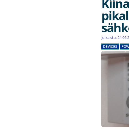
Kiina
pikal
sähk
Julkaistu: 24.06
DEVICES
POW