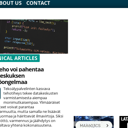
BOUT US
CONTACT
ICAL ARTICLES
eho voi pahentaa
keskuksen
öongelmaa
Tekoälypalvelinten kasvava
tehotiheys tekee datakeskusten
varmistamisesta aiempaa
monimutkaisempaa. Ylimääräiset
teet voivat parantaa
armuutta, mutta samalla ne lisäävät
rmaa ja häiritsevät ilmavirtoja. Siksi
öttö, varmennus ja jäähdytys on
eltava yhtenä kokonaisuutena.