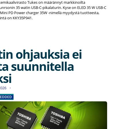
a kemikaalivirasto Tukes on määrännyt markkinoilta
Sunrsonin 35 watin USB-C-pikalaturin. Kyse on ELED 35 W USB-C
/ Mini PD Power charger 35W -nimellä myydystä tuotteesta,
intä on KKY35P941.
tin ohjauksia ei
ta suunnitella
ksi
.2026
EDDED