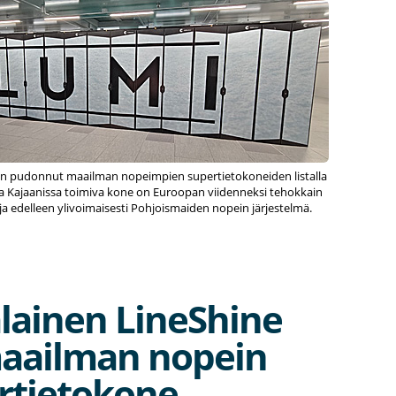
 pudonnut maailman nopeimpien supertietokoneiden listalla
lla Kajaanissa toimiva kone on Euroopan viidenneksi tehokkain
a edelleen ylivoimaisesti Pohjoismaiden nopein järjestelmä.
alainen LineShine
aailman nopein
rtietokone