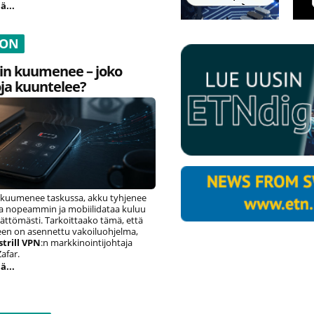
ä...
ION
in kuumenee – joko
ja kuuntelee?
 kuumenee taskussa, akku tyhjenee
sta nopeammin ja mobiilidataa kuluu
ättömästi. Tarkoittaako tämä, että
seen on asennettu vakoiluohjelma,
strill VPN
:n markkinointijohtaja
afar.
ä...