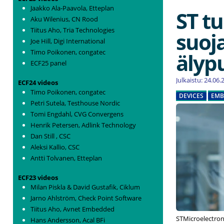
Jaakko Ala-Paavola, Etteplan
ST t
Aku Wilenius, CN Rood
Tiitus Aho, Tria Technologies
suoj
Joe Hill, Digi International
Timo Poikonen, congatec
älyp
ECF25 panel
Julkaistu: 24.06
ECF24 videos
Timo Poikonen, congatec
DEVICES
EMB
Petri Sutela, Testhouse Nordic
Tomi Engdahl, CVG Convergens
Henrik Petersen, Adlink Technology
Dan Still , CSC
Aleksi Kallio, CSC
Antti Tolvanen, Etteplan
ECF23 videos
Milan Piskla & David Gustafik, Ciklum
Jarno Ahlström, Check Point Software
Tiitus Aho, Avnet Embedded
STMicroelectroni
Hans Andersson, Acal BFi