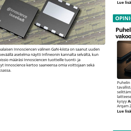
Lue lisä
OPIN
Puhel
vakoo
inalaisen Innosciencen välinen GaN-kiista on saanut uuden
keväällä asetelma näytti Infineonin kannalta selvältä, kun
sio määräsi Innosciencen tuotteille tuonti- ja
Nyt Innoscience kertoo saaneensa omia voittojaan sekä
ksassa.
Puhelin
tavalli
selittäm
laittee
kysyy
A
Arqam Z
Lue lisä