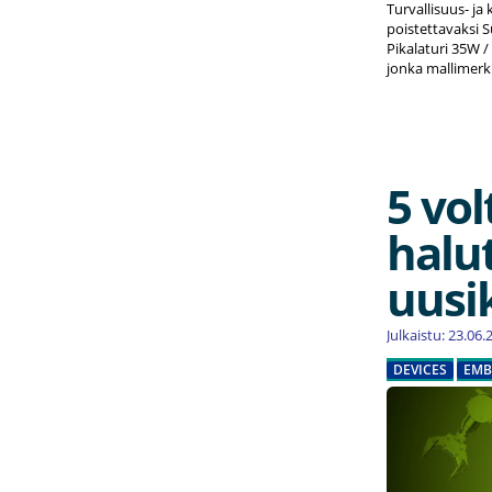
Turvallisuus- j
poistettavaksi 
Pikalaturi 35W 
jonka mallimerk
5 vol
halu
uusi
Julkaistu: 23.06
DEVICES
EMB