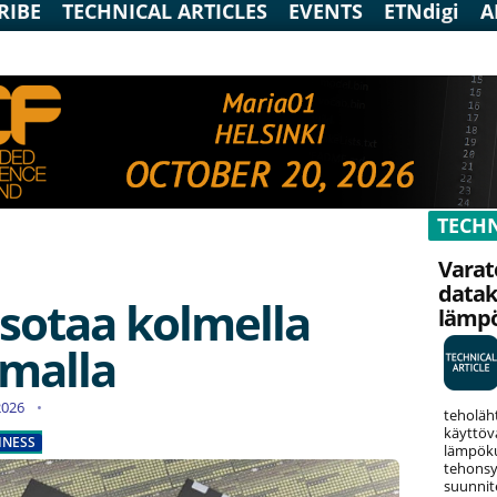
RIBE
TECHNICAL ARTICLES
EVENTS
ETNdigi
A
TECHN
Varat
data
sotaa kolmella
lämp
amalla
.2026
teholäh
käyttöv
INESS
lämpökuo
tehonsy
suunnit