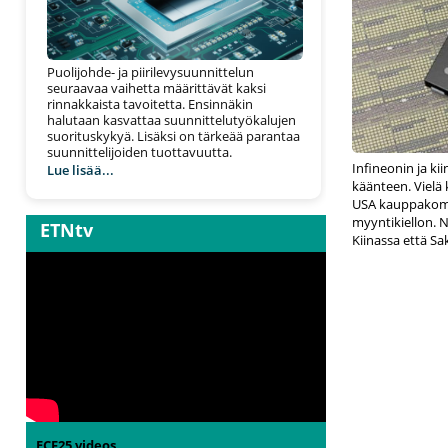
Puolijohde- ja piirilevysuunnittelun
seuraavaa vaihetta määrittävät kaksi
rinnakkaista tavoitetta. Ensinnäkin
halutaan kasvattaa suunnittelutyökalujen
suorituskykyä. Lisäksi on tärkeää parantaa
suunnittelijoiden tuottavuutta.
Infineonin ja ki
Lue lisää...
käänteen. Vielä 
USA kauppakomis
myyntikiellon. 
ETNtv
Kiinassa että Sa
ECF25 videos