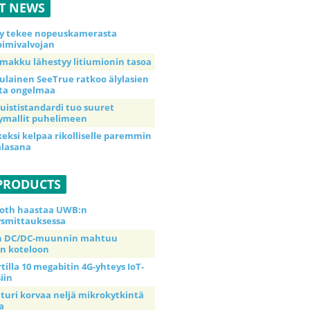
ST NEWS
y tekee nopeuskamerasta
imivalvojan
makku lähestyy litiumionin tasoa
ulainen SeeTrue ratkoo älylasien
ta ongelmaa
uististandardi tuo suuret
ymallit puhelimeen
keksi kelpaa rikolliselle paremmin
alasana
PRODUCTS
oth haastaa UWB:n
ysmittauksessa
in DC/DC-muunnin mahtuu
n koteloon
tilla 10 megabitin 4G-yhteys IoT-
siin
nturi korvaa neljä mikrokytkintä
a