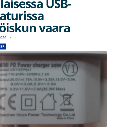
laisessa USB-
aturissa
öiskun vaara
.2026
ER