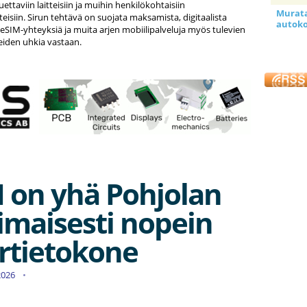
ettaviin laitteisiin ja muihin henkilökohtaisiin
Murata 
tteisiin. Sirun tehtävä on suojata maksamista, digitaalista
autoko
, eSIM-yhteyksiä ja muita arjen mobiilipalveluja myös tulevien
eiden uhkia vastaan.
 on yhä Pohjolan
oimaisesti nopein
rtietokone
.2026