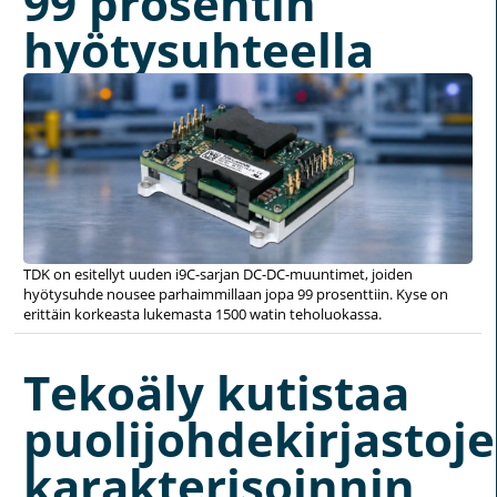
99 prosentin
hyötysuhteella
TDK on esitellyt uuden i9C-sarjan DC-DC-muuntimet, joiden
hyötysuhde nousee parhaimmillaan jopa 99 prosenttiin. Kyse on
erittäin korkeasta lukemasta 1500 watin teholuokassa.
Tekoäly kutistaa
puolijohdekirjastoj
karakterisoinnin