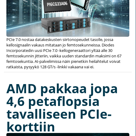
PCIe 7.0 nostaa datakeskusten siirtonopeudet tasolle, jossa
kellosignaalin vakaus mitataan jo femtosekunneissa. Diodes
Incorporatedin uusi PCIe 7.0 -kellogeneraattori yltää alle 30
femtosekunnin jitteriin, vaikka uuden standardin maksimi on 67
femtosekuntia. AI-palvelimissa näin pienetkin heilahtelut voivat
ratkaista, pysyykö 128 GT/s -linkki vakaana vai ei.
AMD pakkaa jopa
4,6 petaflopsia
tavalliseen PCIe-
korttiin