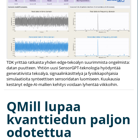
TDK yrittää ratkaista yhden edge-tekoälyn suurimmista ongelmista:
datan puutteen. Yhtiön uusi SensorGPT-teknologia hyödyntää
generatiivista tekoälyä, signaalinkäsittelyä ja fysiikkapohjaisia
simulaatioita synteettisen sensoridatan luomiseen. Kuukausia
kestänyt edge-AI-mallien kehitys voidaan lyhentää viikkoihin.
QMill lupaa
kvanttiedun paljon
odotettua