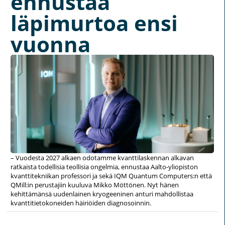
ennustaa
läpimurtoa ensi
vuonna
– Vuodesta 2027 alkaen odotamme kvanttilaskennan alkavan
ratkaista todellisia teollisia ongelmia, ennustaa Aalto-yliopiston
kvanttitekniikan professori ja sekä IQM Quantum Computers:n että
QMill:in perustajiin kuuluva Mikko Möttönen. Nyt hänen
kehittämänsä uudenlainen kryogeeninen anturi mahdollistaa
kvanttitietokoneiden häiriöiden diagnosoinnin.