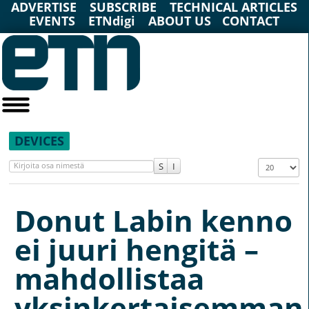
ADVERTISE
SUBSCRIBE
TECHNICAL ARTICLES
EVENTS
ETNdigi
ABOUT US
CONTACT
DEVICES
Kirjoita osa nimestä
Näyttö #
Donut Labin kenno
ei juuri hengitä –
mahdollistaa
yksinkertaisemman