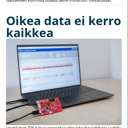
tilanteeseen kontrollia uudella GenAI Protection -ratkaisullaan.
Oikea data ei kerro
kaikkea
Japanilainen TDK haluaa nopeuttaa edge-tekoälyn kehitystä uudella