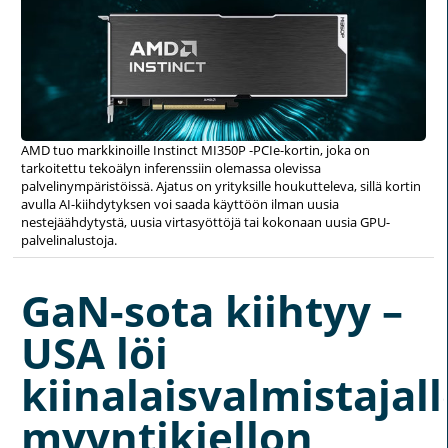
AMD tuo markkinoille Instinct MI350P -PCIe-kortin, joka on
tarkoitettu tekoälyn inferenssiin olemassa olevissa
palvelinympäristöissä. Ajatus on yrityksille houkutteleva, sillä kortin
avulla AI-kiihdytyksen voi saada käyttöön ilman uusia
nestejäähdytystä, uusia virtasyöttöjä tai kokonaan uusia GPU-
palvelinalustoja.
GaN-sota kiihtyy –
USA löi
kiinalaisvalmistajall
myyntikiellon