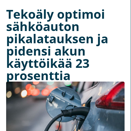
Tekoäly optimoi
sähköauton
pikalatauksen ja
pidensi akun
käyttöikää 23
prosenttia