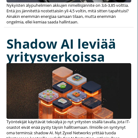
Nykyisten älypuhelimien akkujen nimellisjännite on 3,6-3,85 volttia.
Entä jos jännitettä nostettaisiin yli 4,5 voltin, mitä sitten tapahtuisi?
Ainakin enemmän energiaa samaan tilaan, mutta enemmän
ongelmia, ellei kemiaa saada hallintaan.
Shadow AI leviää
yritysverkoissa
Työntekijät käyttävät tekoälyä jo nyt yritysten sisällä tavalla, jota IT-
osastot eivät enää pysty täysin hallitsemaan. Ilmiölle on syntynyt
oma terminsä: shadow AI. Nyt Zyxel Networks yrittää tuoda