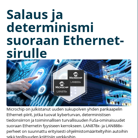
Salaus ja
determinismi
suoraan Ethernet-
sirulle
Microchip on julkistanut uuden sukupolven yhden parikaapelin
Ethernet-piirit, jotka tuovat kyberturvan, deterministisen
tiedonsiirron ja toiminnallisen turvallisuuden FuSa-ominaisuudet
suoraan Ethernetin fyysiseen kerrokseen. LAN878x- ja LAN888x-
perheet on suunnattu erityisesti ohjelmistomääriteltyihin autoihin
sekä teollisuuden kriittisiin verkkoihin.