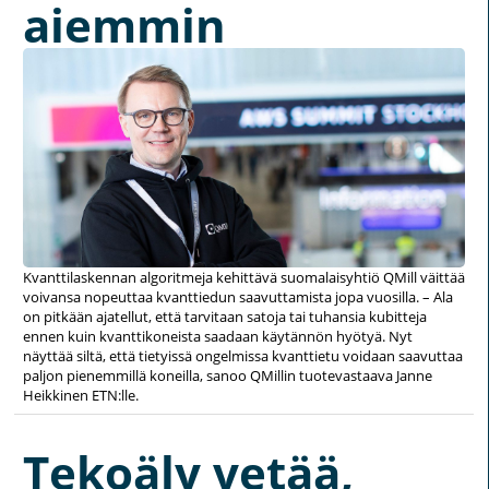
aiemmin
Kvanttilaskennan algoritmeja kehittävä suomalaisyhtiö QMill väittää
voivansa nopeuttaa kvanttiedun saavuttamista jopa vuosilla. – Ala
on pitkään ajatellut, että tarvitaan satoja tai tuhansia kubitteja
ennen kuin kvanttikoneista saadaan käytännön hyötyä. Nyt
näyttää siltä, että tietyissä ongelmissa kvanttietu voidaan saavuttaa
paljon pienemmillä koneilla, sanoo QMillin tuotevastaava Janne
Heikkinen ETN:lle.
Tekoäly vetää,